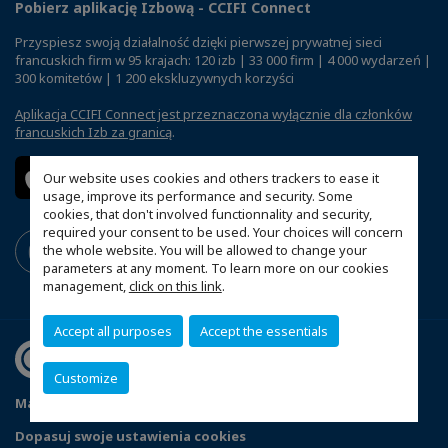
Pobierz aplikację Izbową - CCIFI Connect
Przyspiesz swoją działalność dzięki pierwszej prywatnej sieci
francuskich firm w 95 krajach: 120 izb | 33 000 firm | 4 000 wydarzeń |
300 komitetów | 1 200 ekskluzywnych korzyści
Aplikacja CCIFI Connect jest przeznaczona wyłącznie dla członków
francuskich Izb za granicą
.
Our website uses cookies and others trackers to ease it
usage, improve its performance and security. Some
cookies, that don't involved functionnality and security,
required your consent to be used. Your choices will concern
the whole website. You will be allowed to change your
parameters at any moment. To learn more on our cookies
management,
click on this link
.
Accept all purposes
Accept the essentials
Customize
Mapa witryny
Polityka prywatności
Statut CCIFP
Dopasuj swoje ustawienia cookies