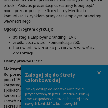
o ludzi. Podczas prezentacji uczestnicy lepiej będ?
mogli poznać podejście firmy Leroy Merlin do
komunikacji z rynkiem pracy oraz employer brandingu
wewnętrznego.
Ogólny program dyskusji:
strategia Employer Branding i EVP,
źródła poznawcze i komunikacja 360,
budowanie wizerunku pracodawcy wewn?trz
organizacji
Osoby prowadz?ce :
Maksymilian Pawłowski Menedżer d/s Komunikacji
Close
Korporacyjnej.
Dr Maksymilian Pawłowski posiada
Zaloguj się do Strefy
ponad 15 lat doświadczenia w zakresie komunikacji
Członkowskiej!
korporacyjnej oraz marketingu, które zdobywał w
Zyskaj dostęp do dodatkowych treści
spółkach giełdowych oraz międzynarodowych
przygotowanych przez Francusko-Polską
koncernach. Uczestniczył w licznych projektach zwi?
Izbę Gospodarczą oraz do bogatej bazy
zanych z tworzeniem oraz wdrożeniem strategii z
nowych kontaktów biznesowych!
zakresu marketingu, komunikacji zewnętrznej (PR/IR)