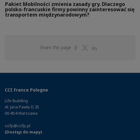
Pakiet Mobilności zmienia zasady gry. Dlaczego
polsko-francuskie firmy powinny zainteresować się
transportem międzynarodowym?
Share
Share
Share
Share this page
on
on
on
Facebook
Twitter
Linkedin
CCI France Pologne
Life Building
Al. Jana Pawła II 25
00-854 Warszawa
ccifp@ccifp.pl
(Dostęp do mapy)