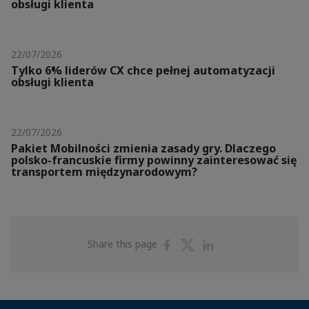
obsługi klienta
22/07/2026
Tylko 6% liderów CX chce pełnej automatyzacji
obsługi klienta
22/07/2026
Pakiet Mobilności zmienia zasady gry. Dlaczego
polsko-francuskie firmy powinny zainteresować się
transportem międzynarodowym?
Share
Share
Share
Share this page
on
on
on
Facebook
Twitter
Linkedin