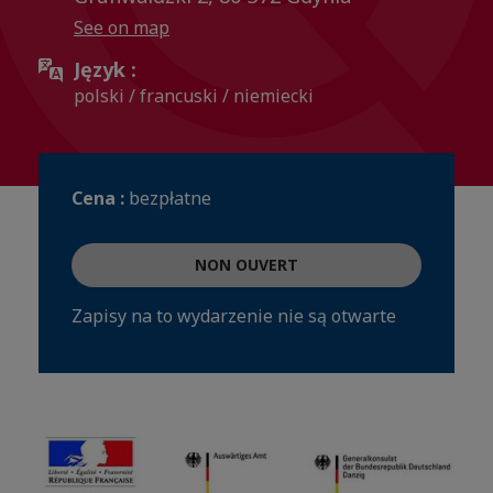
See on map
Język :
polski / francuski / niemiecki
Cena :
bezpłatne
NON OUVERT
Zapisy na to wydarzenie nie są otwarte