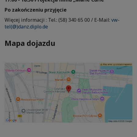
Po zako
ń
czeniu przyj
ę
cie
Więcej informacji : Tel.: (58) 340 65 00 / E-Mail:
vw-
tel(@)danz.diplo.de
Mapa dojazdu