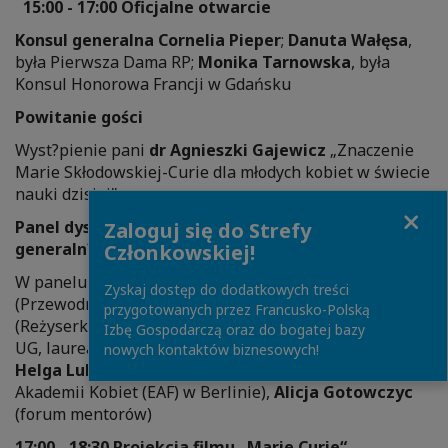
15:00 - 17:00 Oficjalne otwarcie
Konsul generalna Cornelia Pieper
;
Danuta Wałęsa
,
była Pierwsza Dama RP;
Monika Tarnowska
, była
Konsul Honorowa Francji w Gdańsku
Powitanie go
ś
ci
Wyst?pienie pani
dr Agnieszki Gajewicz
„Znaczenie
Marie Skłodowskiej-Curie dla młodych kobiet w świecie
nauki dzisiaj"
Close
Panel dyskusyjny prowadzony przez pani? konsul
Zaloguj się do Strefy
generaln? Cornelię Pieper
Członkowskiej!
W panelu będ? uczestniczyć:
dr Katarzyna Lubnauer
Zyskaj dostęp do dodatkowych treści
(Przewodnicz?ca Nowoczesnej),
Marie Noëlle
przygotowanych przez Francusko-Polską
(Reżyserka),
dr Agnieszka Gajewicz
(Wydział Chemii
Izbę Gospodarczą oraz do bogatej bazy
UG, laureatka „L’Oréal-UNESCO Dla Kobiet i Nauki”),
dr
nowych kontaktów biznesowych!
Helga Lukoschat
(Przewodnicz?ca Europejskiej
Akademii Kobiet (EAF) w Berlinie),
Alicja Gotowczyc
(forum mentorów)
17:00 - 18:30 Projekcja filmu „Marie Curie“