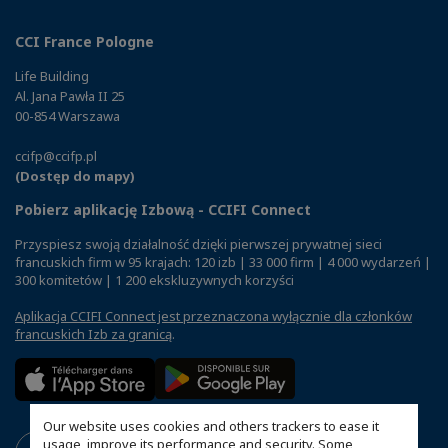
CCI France Pologne
Life Building
Al. Jana Pawła II 25
00-854 Warszawa
ccifp@ccifp.pl
(Dostęp do mapy)
Pobierz aplikację Izbową - CCIFI Connect
Przyspiesz swoją działalność dzięki pierwszej prywatnej sieci
francuskich firm w 95 krajach: 120 izb | 33 000 firm | 4 000 wydarzeń |
300 komitetów | 1 200 ekskluzywnych korzyści
Aplikacja CCIFI Connect jest przeznaczona wyłącznie dla członków
francuskich Izb za granicą
.
Our website uses cookies and others trackers to ease it
usage, improve its performance and security. Some