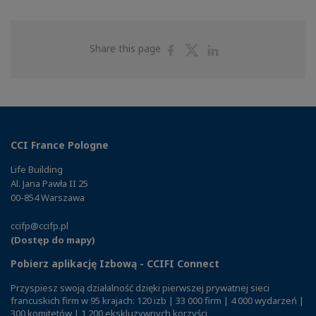
Share
Share
Share
Share this page
on
on
on
Facebook
Twitter
Linkedin
CCI France Pologne
Life Building
Al. Jana Pawła II 25
00-854 Warszawa
ccifp@ccifp.pl
(Dostęp do mapy)
Pobierz aplikację Izbową - CCIFI Connect
Przyspiesz swoją działalność dzięki pierwszej prywatnej sieci
francuskich firm w 95 krajach: 120 izb | 33 000 firm | 4 000 wydarzeń |
300 komitetów | 1 200 ekskluzywnych korzyści