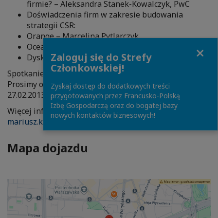
firmie? – Aleksandra Stanek-Kowalczyk, PwC
Doświadczenia firm w zakresie budowania
strategii CSR:
Orange – Marcelina Pytlarczyk
Oceanic – Magdalena Burgiel
Close
Zaloguj się do Strefy
Dyskusja pomiędzy uczestnikami i prelegentami
Członkowskiej!
Spotkanie bezpłatne dla firm stowarzyszonych w CCIFP.
Prosimy o potwierdzenie uczestnictwa do dnia
Zyskaj dostęp do dodatkowych treści
27.02.2013 na adres
maria.rozga(@)ccifp.pl
.
przygotowanych przez Francusko-Polską
Izbę Gospodarczą oraz do bogatej bazy
Więcej informacji: Mariusz Kielich,
nowych kontaktów biznesowych!
mariusz.kielich(@)ccifp.pl
, tel. 507 121 269.
Mapa dojazdu