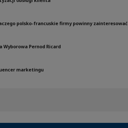
yzacji obsługi klienta
Dlaczego polsko-francuskie firmy powinny zainteresow
a Wyborowa Pernod Ricard
fluencer marketingu