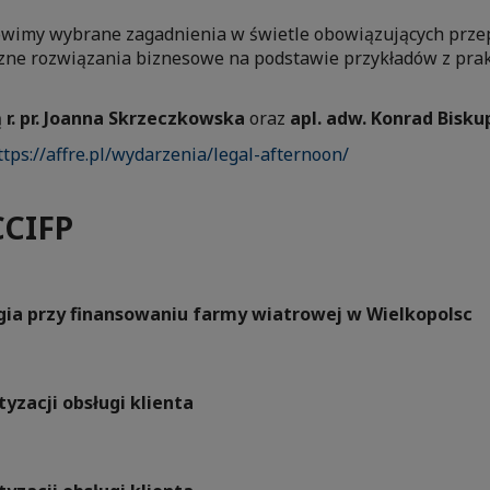
wimy wybrane zagadnienia w świetle obowiązujących prze
ne rozwiązania biznesowe na podstawie przykładów z prak
ą
r. pr. Joanna Skrzeczkowska
oraz
apl. adw. Konrad Bisku
ttps://affre.pl/wydarzenia/legal-afternoon/
CCIFP
rgia przy finansowaniu farmy wiatrowej w Wielkopolsc
yzacji obsługi klienta