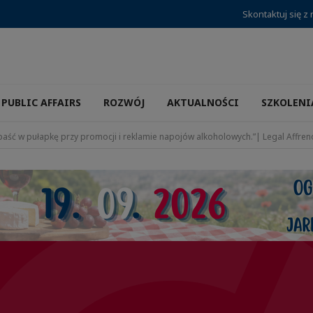
Skontaktuj się z
PUBLIC AFFAIRS
ROZWÓJ
AKTUALNOŚCI
SZKOLENI
wpaść w pułapkę przy promocji i reklamie napojów alkoholowych.”| Legal Affr