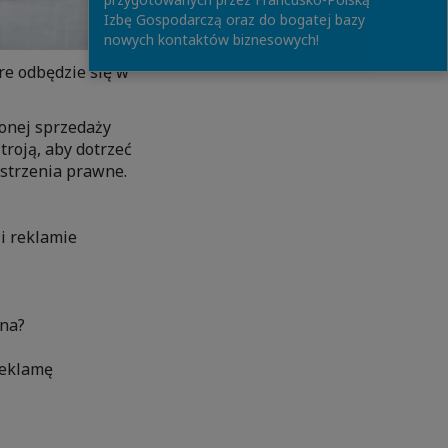
Izbę Gospodarczą oraz do bogatej bazy
nowych kontaktów biznesowych!
re odbędzie się w
żonej sprzedaży
troją, aby dotrzeć
ostrzenia prawne.
i reklamie
ona?
reklamę