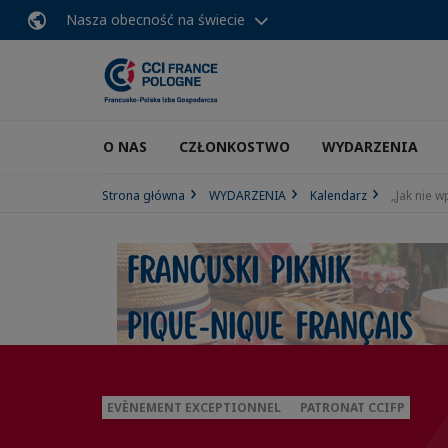
Nasza obecność na świecie
O NAS
CZŁONKOSTWO
WYDARZENIA
Strona główna
WYDARZENIA
Kalendarz
„Jak nie 
EVÈNEMENT EXCEPTIONNEL
PATRONAT CCIFP