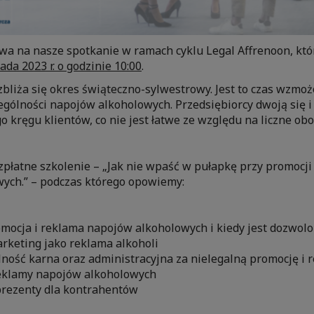
a na nasze spotkanie w ramach cyklu Legal Affrenoon, któ
ada 2023 r. o godzinie 10:00
.
bliża się okres świąteczno-sylwestrowy. Jest to czas wzmo
gólności napojów alkoholowych. Przedsiębiorcy dwoją się i 
o kręgu klientów, co nie jest łatwe ze względu na liczne ob
płatne szkolenie – „Jak nie wpaść w pułapkę przy promocji 
ych.” – podczas którego opowiemy:
omocja i reklama napojów alkoholowych i kiedy jest dozwol
arketing jako reklama alkoholi
ność karna oraz administracyjna za nielegalną promocję i 
eklamy napojów alkoholowych
rezenty dla kontrahentów