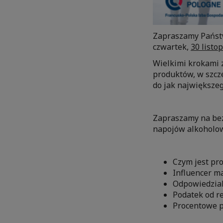
Zapraszamy Państw
czwartek,
30 listop
Wielkimi krokami z
produktów, w szcze
do jak największeg
Zapraszamy na bez
napojów alkoholow
Czym jest pr
Influencer m
Odpowiedzial
Podatek od r
Procentowe p