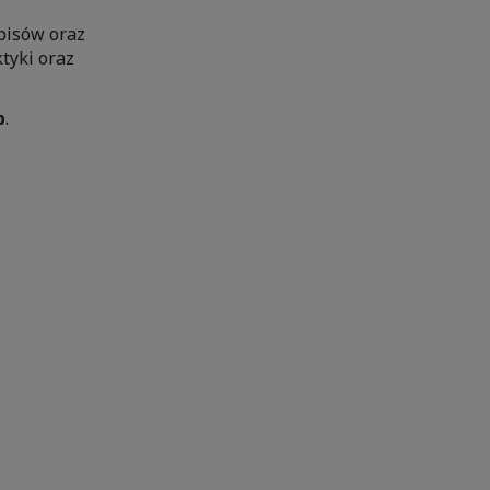
pisów oraz
tyki oraz
p
.