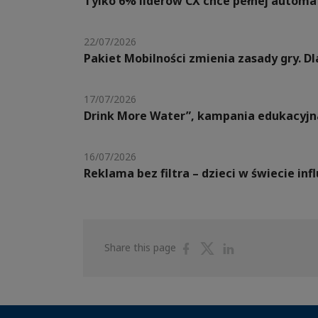
Tylko 6% liderów CX chce pełnej automat
22/07/2026
Pakiet Mobilności zmienia zasady gry. 
17/07/2026
Drink More Water”, kampania edukacyjn
16/07/2026
Reklama bez filtra – dzieci w świecie in
Share
Share
Share
Share this page
on
on
on
Facebook
Twitter
Linkedin