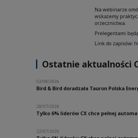
Na webinarze omó
wskażemy praktycz
orzecznictwa.
Prelegentami będ
Link do zapisów:
h
Ostatnie aktualności 
02/08/2026
Bird & Bird doradzała Tauron Polska Ene
28/07/2026
Tylko 6% liderów CX chce pełnej automat
22/07/2026