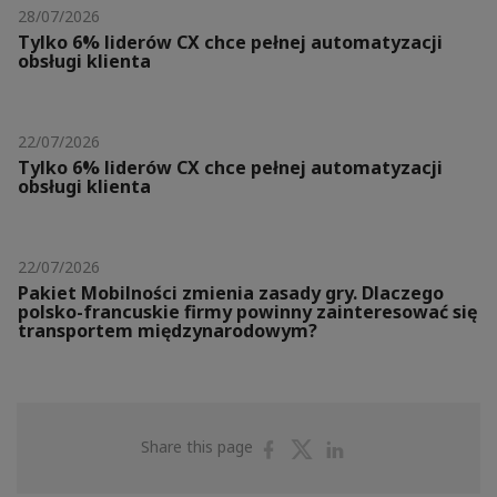
28/07/2026
Tylko 6% liderów CX chce pełnej automatyzacji
obsługi klienta
22/07/2026
Tylko 6% liderów CX chce pełnej automatyzacji
obsługi klienta
22/07/2026
Pakiet Mobilności zmienia zasady gry. Dlaczego
polsko-francuskie firmy powinny zainteresować się
transportem międzynarodowym?
Share
Share
Share
Share this page
on
on
on
Facebook
Twitter
Linkedin