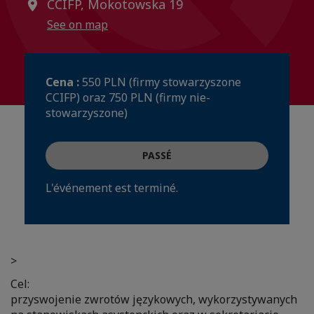
CCIFP, Mokotowska 19
See on map
Cena :
550 PLN (firmy stowarzyszone
CCIFP) oraz 750 PLN (firmy nie-
stowarzyszone)
PASSÉ
L'événement est terminé.
>
Cel:
przyswojenie zwrotów językowych, wykorzystywanych