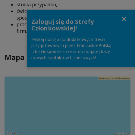
studia przypadku,
ćwiczenia słownikowe (także terminy, których nie
Close
sposób znaleźć w słowniku)
Zaloguj się do Strefy
praca z dokumentami wykorzystywanymi w
Członkowskiej!
firmach
Zyskaj dostęp do dodatkowych treści
przygotowanych przez Francusko-Polską
Izbę Gospodarczą oraz do bogatej bazy
Mapa dojazdu
nowych kontaktów biznesowych!