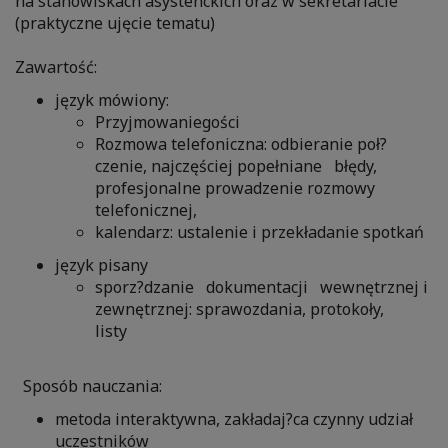
na stanowiskach asystenckich oraz w sekretariacie
(praktyczne ujęcie tematu)
Zawartość:
język mówiony:
Przyjmowaniegości
Rozmowa telefoniczna: odbieranie poł?
czenie, najczęściej popełniane błędy,
profesjonalne prowadzenie rozmowy
telefonicznej,
kalendarz: ustalenie i przekładanie spotkań
język pisany
sporz?dzanie dokumentacji wewnętrznej i
zewnętrznej: sprawozdania, protokoły,
listy
Sposób nauczania:
metoda interaktywna, zakładaj?ca czynny udział
uczestników