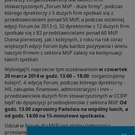
stowarzyszonych „Forum MśP - duże firmy”, podczas
którego dyrektorzy z 5 dużych firm spotkali się z
przedstawicielami ponad 50 MśP, a podczas ostatniej
edycji Forum (w 2013 r.), 32 dyrektorów z 12 dużych firm
spotkało się z 82 przedstawicielami ponad 60 MśP.
Ocena pierwszej, jak i kolejnych, z roku na rok coraz
większych edycji Forum była bardzo pozytywna i wielu
naszym firmom z sektora MśP zależy na kontynuacji
takich spotkań.
Wybiegaj?c naprzeciw tym oczekiwaniom
w czwartek
20 marca 2014 w godz. 13.00 – 18.00
zorganizujemy
kolejn?, 4. edycję Forum, podczas którego dyrektorzy -
HR, zakupów, finansowi, administracyjni i inni –
przedstawiciele dużych firm stowarzyszonych w CCIFP
będ? do dyspozycji przedsiębiorców z sektora MśP.
Od
godz. 13.00 zaprosimy Państwa na wspólny lunch, a
od godz. 14.00 na 15-minutowe spotkania.
Udział w Forum dla MśP jest płatny (zgłoszenia
Close
przesłane do 14 marca: 150 PLN + VAT / 1 osoba, po 14