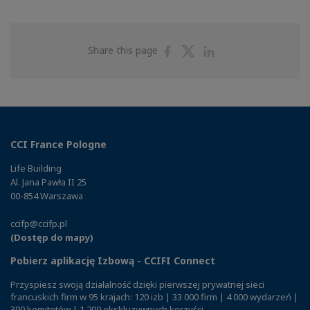
Share
Share
Share
Share this page
on
on
on
Facebook
Twitter
Linkedin
CCI France Pologne
Life Building
Al. Jana Pawła II 25
00-854 Warszawa
ccifp@ccifp.pl
(Dostęp do mapy)
Pobierz aplikację Izbową - CCIFI Connect
Przyspiesz swoją działalność dzięki pierwszej prywatnej sieci
francuskich firm w 95 krajach: 120 izb | 33 000 firm | 4 000 wydarzeń |
300 komitetów | 1 200 ekskluzywnych korzyści