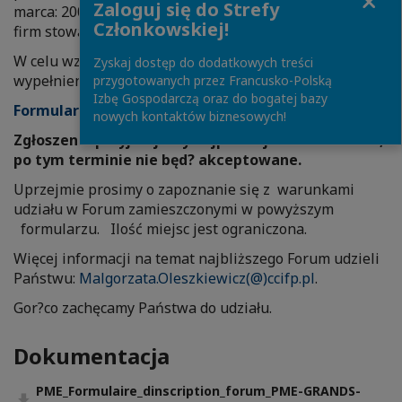
Zaloguj się do Strefy
marca: 200 PLN + VAT / 1 osoba) i dostępny jedynie dla
Członkowskiej!
firm stowarzyszonych.
W celu wzięcia udziału w Forum uprzejmie prosimy o
Zyskaj dostęp do dodatkowych treści
wypełnienie poniższego formularza.
przygotowanych przez Francusko-Polską
Izbę Gospodarczą oraz do bogatej bazy
Formularz Zgłoszeniowy>>>
nowych kontaktów biznesowych!
Zgłoszenia przyjmujemy najpóźniej do 18 marca br.,
po tym terminie nie będ? akceptowane.
Uprzejmie prosimy o zapoznanie się z warunkami
udziału w Forum zamieszczonymi w powyższym
formularzu. Ilość miejsc jest ograniczona.
Więcej informacji na temat najbliższego Forum udzieli
Państwu:
Malgorzata.Oleszkiewicz(@)ccifp.pl
.
Gor?co zachęcamy Państwa do udziału.
Dokumentacja
PME_Formulaire_dinscription_forum_PME-GRANDS-