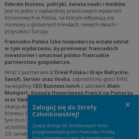
liderów biznesu, polityki, świata nauki i mediów
.
Jest to jedno z najbardziej prestiżowych wydarzeń
biznesowych w Polsce, na którym odbywają się
rozmowy o globalnych trendach, nowych ideach i
przyszłości Europy.
Francusko-Polska Izba Gospodarcza wzięła udział
w
tym wydarzeniu, by promować francuskich
inwestorów i umacniać polsko-francuskie
partnerstwo gospodarcze.
Wraz z partnerami:
L'Oréal Polska i Kraje Bałtyckie,
Sanofi, Servier oraz Veolia
, zaprosiliśmy gości EFNI
na wspólny
CEO Business lunch
z udziałem
Alain
Mompert, Konsula Honorowego Francji na Pomorzu
oraz Valéry Gaucherand, Prezesa CCIFP.
Był on
Close
okazją do spotkania w gronie polsko-francuskiego
Zaloguj się do Strefy
biznesu. Gościliśmy kluczowych uczestników Forum, w
Członkowskiej!
tym m.in.: prof. Marcina Piątkowskiego, który
Zyskaj dostęp do dodatkowych treści
uczestniczył w panelu zamykającym EFNI o gospodarce
przygotowanych przez Francusko-Polską
3.0, senator Beatę Małecką - Liberę, która podczas
Izbę Gospodarczą oraz do bogatej bazy