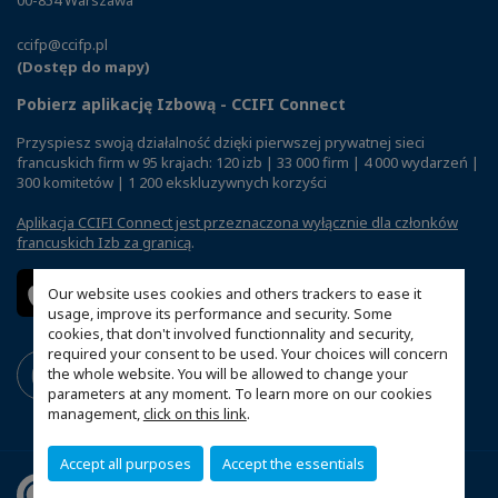
ccifp@ccifp.pl
(Dostęp do mapy)
Pobierz aplikację Izbową - CCIFI Connect
Przyspiesz swoją działalność dzięki pierwszej prywatnej sieci
francuskich firm w 95 krajach: 120 izb | 33 000 firm | 4 000 wydarzeń |
300 komitetów | 1 200 ekskluzywnych korzyści
Aplikacja CCIFI Connect jest przeznaczona wyłącznie dla członków
francuskich Izb za granicą
.
Our website uses cookies and others trackers to ease it
usage, improve its performance and security. Some
cookies, that don't involved functionnality and security,
required your consent to be used. Your choices will concern
the whole website. You will be allowed to change your
parameters at any moment. To learn more on our cookies
management,
click on this link
.
Accept all purposes
Accept the essentials