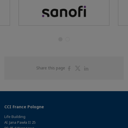
Share
Share
Share
Share this page
on
on
on
Facebook
Twitter
Linkedin
CCI France Pologne
Life Building
Al. Jana Pawła II 25
00-854 Warszawa