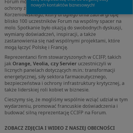
Forum mówiła m.in. o roli profilaktyki w systemie
nowych kontaktów biznesowych!
ochrony zdrowia, czy mistrza olimpijskiego Roberta
Korzeniowskiego, który drugiego dnia zabrał grupę
blisko 100 uczestników Forum na wspólny spacer na
molo. Spotkanie było okazją do swobodnych dyskusji,
wymiany doświadczeń, inspiracji, a także
zastanowienia się nad wspólnymi projektami, które
mogą łączyć Polskę i Francję.
Reprezentanci firm stowarzyszonych w CCIFP, takich
jak
Orange, Veolia, czy Servier
uczestniczyli w
licznych panelach dotyczących m.in.: transformacji
energetycznej, siły sektora farmaceutycznego,
bezpieczeństwa i ochrony infrastruktury krytycznej, a
także liderskiej roli kobiet w biznesie.
Cieszymy się, że mogliśmy wspólnie wziąć udział w tym
wydarzeniu, promować francuskie doświadczenia i
budować silną reprezentację CCIFP na Forum.
ZOBACZ ZDJĘCIA I WIDEO Z NASZEJ OBECNOŚCI