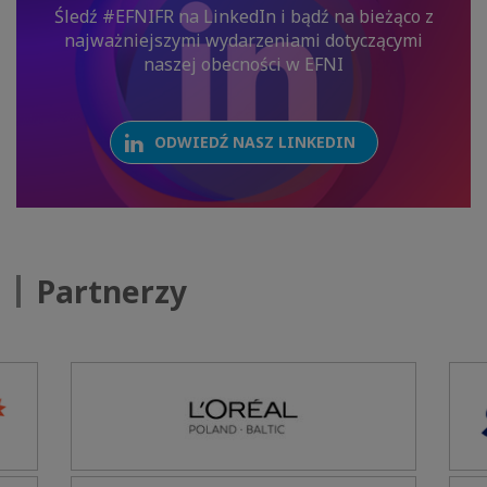
Śledź #EFNIFR na LinkedIn i bądź na bieżąco z
najważniejszymi wydarzeniami dotyczącymi
naszej obecności w EFNI
ODWIEDŹ NASZ LINKEDIN
Partnerzy