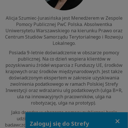
Alicja Szumiec-Jurasińska jest Menedżerem w Zespole
Pomocy Publicznej PwC Polska. Absolwentka
Uniwersytetu Warszawskiego na kierunku Prawo oraz
Centrum Studiów Samorządu Terytorialnego i Rozwoju
Lokalnego.
Posiada 9-letnie doświadczenie w obszarze pomocy
publicznej. Na co dzień wspiera klientów w
pozyskiwaniu źródeł wsparcia z Funduszy UE, środków
krajowych oraz środków międzynarodowych. Jest także
doświadczonym ekspertem w zakresie uzyskiwania
zwolnienia podatkowego w ramach Polskiej Strefy
Inwestycji oraz wdrażaniu ulg podatkowych (ulga B+R,
ula na innowacyjnych pracowników, ulga na
robotyzację, ulga na prototyp).
Jako doradca w obszarze pomocy publicznej brała
Close
udział w licznych projektach inwestycyjnych,
Zaloguj się do Strefy
badawczo-rozwojowych i środowiskowych, mających na