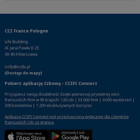
Facebook
Twitter
Linkedin
CCI France Pologne
Life Building
Al. Jana Pawła II 25
00-854 Warszawa
ccifp@ccifp.pl
(Dostęp do mapy)
Pobierz aplikację Izbową - CCIFI Connect
Przyspiesz swoją działalność dzięki pierwszej prywatnej sieci
francuskich firm w 95 krajach: 120 izb | 33 000 firm | 4 000 wydarzeń |
300 komitetów | 1 200 ekskluzywnych korzyści
Aplikacja CCIFI Connect jest przeznaczona wyłącznie dla członków
francuskich Izb za granicą
.