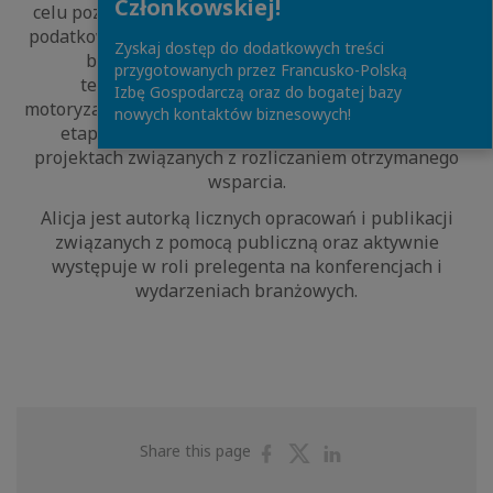
Członkowskiej!
celu pozyskanie finansowania w formie dotacji i ulg
podatkowych dla przedsięwzięć z różnych sektorów i
Zyskaj dostęp do dodatkowych treści
branż, m.in. przemysłowej, spożywczej,
przygotowanych przez Francusko-Polską
technologicznej, IT, telekomunikacyjnej,
Izbę Gospodarczą oraz do bogatej bazy
motoryzacyjnej oraz ubezpieczeń. Oprócz wsparcia na
nowych kontaktów biznesowych!
etapie pozyskiwania pomocy, uczestniczyła w
projektach związanych z rozliczaniem otrzymanego
wsparcia.
Alicja jest autorką licznych opracowań i publikacji
związanych z pomocą publiczną oraz aktywnie
występuje w roli prelegenta na konferencjach i
wydarzeniach branżowych.
Share
Share
Share
Share this page
on
on
on