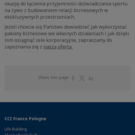
okazję do łączenia przyjemności doświadczania sportu
na żywo z budowaniem relacji biznesowych w
ekskluzywnych przestrzeniach.
Jeżeli chcecie się Państwo dowiedzieć jak wykorzystać
pakiety biznesowe we własnych działaniach i jak dzięki
nim osiągnąć cele korporacyjne, zapraszamy do
zapoznania się z
naszą ofertą.
Share
Share
Share
Share this page
on
on
on
Facebook
Twitter
Linkedin
CCI France Pologne
Life Building
Al. Jana Pawła II 25