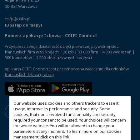
00-854 Warszawa
ccifp@ccifp.pl
(Dostęp do mapy)
Pobierz aplikację Izbową - CCIFI Connect
Przyspiesz swoją działalność dzięki pierwszej prywatnej sieci
francuskich firm w 95 krajach: 120 izb | 33 000 firm | 4 000 wydarzeń |
300 komitetów | 1 200 ekskluzywnych korzyści
Aplikacja CCIFI Connect jest przeznaczona wyłącznie dla członków
francuskich Izb za granicą
.
Our website uses cookies and others trackers to ease it
usage, improve its performance and security. Some
cookies, that don't involved functionnality and security,
required your consent to be used. Your choices will concern
the whole website. You will be allowed to change your
parameters at any moment. To learn more on our cookies
management,
click on this link
.