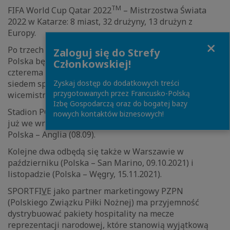
TM
FIFA World Cup Qatar 2022
– Mistrzostwa Świata
2022 w Katarze: 8 miast, 32 drużyny, 13 drużyn z
Europy.
Close
Po trzech rozegranych już meczach kwalifikacyjnych,
Zaloguj się do Strefy
Polska będzie kontynuować drogę do awansu z
Członkowskiej!
czterema punktami na koncie. Przed nami jeszcze
Zyskaj dostęp do dodatkowych treści
siedem spotkań, cztery w Polsce, w tym z
przygotowanych przez Francusko-Polską
wicemistrzami Europy – Reprezentacją Anglii!
Izbę Gospodarczą oraz do bogatej bazy
Stadion PGE Narodowy w Warszawie przywita kibiców
nowych kontaktów biznesowych!
już we wrześniu meczami: Polska – Albania (02.09) i
Polska – Anglia (08.09).
Kolejne dwa odbędą się także w Warszawie w
październiku (Polska – San Marino, 09.10.2021) i
listopadzie (Polska – Węgry, 15.11.2021).
SPORTFI
V
E jako partner marketingowy PZPN
(Polskiego Związku Piłki Nożnej) ma przyjemność
dystrybuować pakiety hospitality na mecze
reprezentacji narodowej, które stanowią wyjątkową