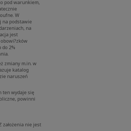
ylko pod warunkiem,
atecznie
poufne. W
j na podstawie
darzeniach, na
cja jest
e obowi?zków
b do 2%
nia.
ż zmiany m.in. w
azuje katalog
zie naruszeń
n ten wydaje się
bliczne, powinni
 założenia nie jest