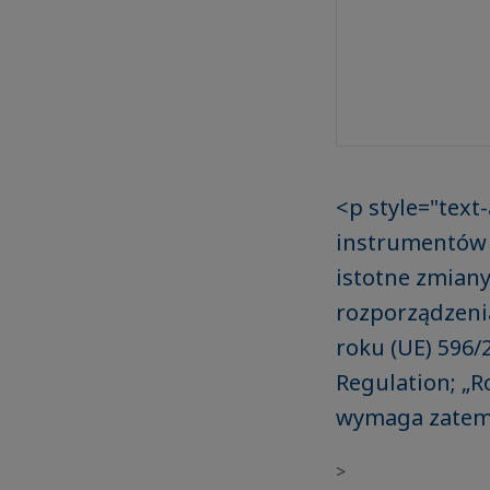
<p style="text
instrumentów f
istotne zmian
rozporządzenia
roku (UE) 596/
Regulation; „R
wymaga zatem 
>