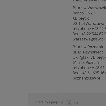
Biuro w Warszaw
Rondo ONZ 1
XII piętro
00-124 Warszawa
tel./phone +48 22 
fax +48 22 544 87
warszawa@ssw.pl
Biuro w Poznani
ul. Mielżyńskiego
Okr?glak, VII pięt
61-725 Poznań
tel./phone + 48 61
fax + 48 61 625 16
poznan@ssw.pl
Share
Share
Share
Share this page