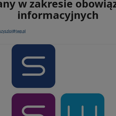
any w zakresie obowią
informacyjnych
.szyszlo(@)wp.pl