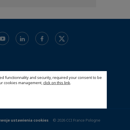
ed functionnality and security, required your consent to be
 our cookies management,
click on this link
.
swoje ustawienia cookies
© 2026 CCI France Pologne