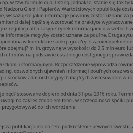
np. w tzw. formule dual listing. Jednakże, stanie się tak t
?d Nadzoru Giełd i Papierów Wartościowych opublikuje dost
ne, wskazuj?ce jakie informacje powinny zostać uznane za 
emitenci dalej będ? się wzorować na praktyce wypracowane
już regulacji albo zasypi? rynek informacjami o wszelkich z
e informacje mogłyby zostać uznane za poufne. Druga sytua
opodobna w kontekście sankcji groż?cych za niedopełnieni
óre obejmuj? m. in. grzywnę w wysokości do 2,5 mln euro lu
ych obrotów na podstawie ostatniego dostępnego sprawozda
i?zkami informacyjnymi Rozporz?dzenie wprowadza równie
rading, dozwolonych ujawnień informacji poufnych oraz wsk
ji i środków administracyjnych maj?cych zastosowanie w ra
zepisów.
e będ? stosowane dopiero od dnia 3 lipca 2016 roku. Termi
z uwagi na zakres zmian emitenci, w szczególności spółki pu
ię przygotowywać do ich wdrożenia.
ejsza publikacja ma na celu podkreślenie pewnych kwestii. Z
 jest porad? prawn?.