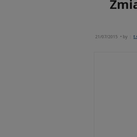
Zmi
21/07/2015 • by :
t