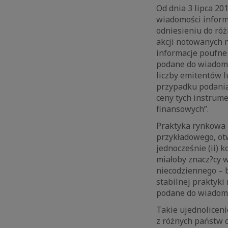
Od dnia 3 lipca 20
wiadomości informa
odniesieniu do róż
akcji notowanych n
informacje poufne 
podane do wiadomoś
liczby emitentów l
przypadku podania
ceny tych instrum
finansowych”.
Praktyka rynkowa 
przykładowego, otw
jednocześnie (ii) 
miałoby znacz?cy 
niecodziennego – 
stabilnej praktyki
podane do wiadomo
Takie ujednolicen
z różnych państw d