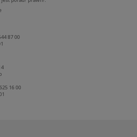
ie
544 87 00
 01
u
 14
ro
 625 16 00
 01