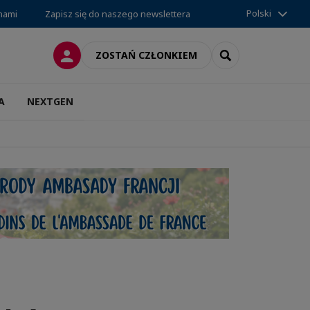
Polski
 nami
Zapisz się do naszego newslettera
LOGOWANIE
SEARCH
ZOSTAŃ CZŁONKIEM
A
NEXTGEN