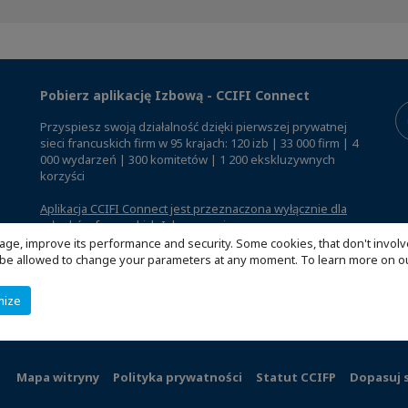
Pobierz aplikację Izbową - CCIFI Connect
Przyspiesz swoją działalność dzięki pierwszej prywatnej
sieci francuskich firm w 95 krajach: 120 izb | 33 000 firm | 4
000 wydarzeń | 300 komitetów | 1 200 ekskluzywnych
korzyści
Aplikacja CCIFI Connect jest przeznaczona wyłącznie dla
członków francuskich Izb za granicą
.
age, improve its performance and security. Some cookies, that don't involv
ill be allowed to change your parameters at any moment. To learn more on
mize
Mapa witryny
Polityka prywatności
Statut CCIFP
Dopasuj 