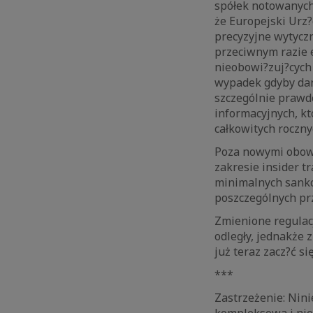
spółek notowanych 
że Europejski Urz
precyzyjne wytycz
przeciwnym razie 
nieobowi?zuj?cych 
wypadek gdyby dan
szczególnie prawd
informacyjnych, kt
całkowitych roczn
Poza nowymi obow
zakresie insider t
minimalnych sankc
poszczególnych pr
Zmienione regulacj
odległy, jednakże 
już teraz zacz?ć s
***
Zastrzeżenie: Nini
kompleksowa i nie