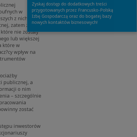
Zyskaj dostęp do dodatkowych treści
licznej
przygotowanych przez Francusko-Polską
poufnych w
Izbę Gospodarczą oraz do bogatej bazy
zych z nich – tzn.
nowych kontaktów biznesowych!
cnej, zatem za
które nie zostały
nego lub większej
a które w
acz?cy wpływ na
nstrumentów
hociażby
 publicznej, a
formacji o nim
nia – szczególnie
ypracowania
 powinny zostać
ostępu inwestorów
kcjonariuszy