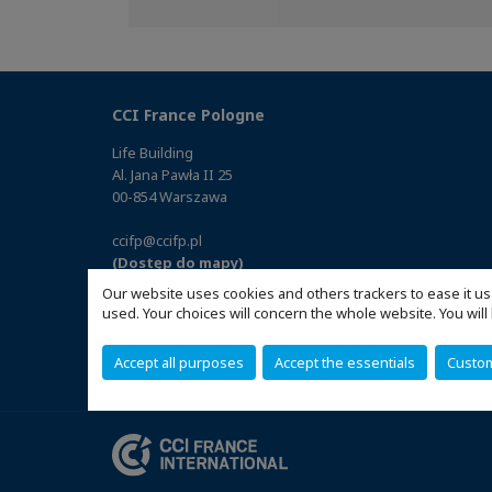
on
on
on
Facebook
Twitter
Linkedin
CCI France Pologne
Life Building
Al. Jana Pawła II 25
00-854 Warszawa
ccifp@ccifp.pl
(Dostęp do mapy)
Our website uses cookies and others trackers to ease it us
used. Your choices will concern the whole website. You w
Accept all purposes
Accept the essentials
Custo