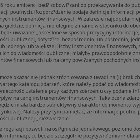
16 roku emitenci będ? zobowi?zani do przekazywania do pub
cji poufnych. Rozporz?dzenie podaje definicje informacji 
nych instrumentów finansowych. W zakresie najpopularniejs
a giełdzie, definicja nie ulegnie zmianie w stosunku do obe
będ? uważane: „określone w sposób precyzyjny informacje, 
ci publicznej, dotycz?ce, bezpośrednio lub pośrednio, jed
ub jednego lub większej liczby instrumentów finansowych, 
 ich do wiadomości publicznej miałyby prawdopodobnie zn
entów finansowych lub na ceny powi?zanych pochodnych i
może okazać się jednak zróżnicowana z uwagi na (i) brak c
artego katalogu zdarzeń, które należy podać do wiadomości
konieczność ustalenia przy każdym zdarzeniu czy podanie in
wpływ na cenę instrumentów finansowych. Taka ocena zdarze
będzie miała bardzo subiektywny charakter do momentu w
 rynkowej. Należy przy tym pamiętać, że informacje poufne
ści publicznej „niezwłocznie”.
ie regulacji pozwoli na osi?gniecie jednakowego poziomu d
o informacji, co będzie szczególnie pozytywn? zmian? dla a