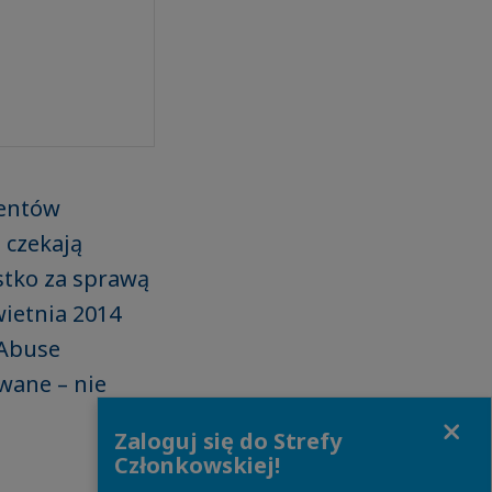
tentów
 czekają
stko za sprawą
wietnia 2014
 Abuse
wane – nie
Close
Zaloguj się do Strefy
Członkowskiej!