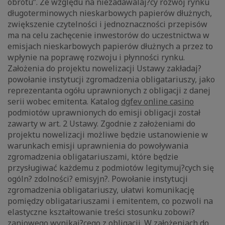
obrotu”. Ze względu na niezadawalaj?cy rozwój rynku
długoterminowych nieskarbowych papierów dłużnych,
zwiększenie czytelności i jednoznaczności przepisów
ma na celu zachęcenie inwestorów do uczestnictwa w
emisjach nieskarbowych papierów dłużnych a przez to
wpłynie na poprawę rozwoju i płynności rynku.
Założenia do projektu nowelizacji Ustawy zakładaj?
powołanie instytucji zgromadzenia obligatariuszy, jako
reprezentanta ogółu uprawnionych z obligacji z danej
serii wobec emitenta. Katalog
dgfev online casino
podmiotów uprawnionych do emisji obligacji został
zawarty w art. 2 Ustawy. Zgodnie z założeniami do
projektu nowelizacji możliwe będzie ustanowienie w
warunkach emisji uprawnienia do powoływania
zgromadzenia obligatariuszami, które będzie
przysługiwać każdemu z podmiotów legitymuj?cych się
ogóln? zdolności? emisyjn?. Powołanie instytucji
zgromadzenia obligatariuszy, ułatwi komunikację
pomiędzy obligatariuszami i emitentem, co pozwoli na
elastyczne kształtowanie treści stosunku zobowi?
zaniowego wynikaj?cego z obligacji. W założeniach do