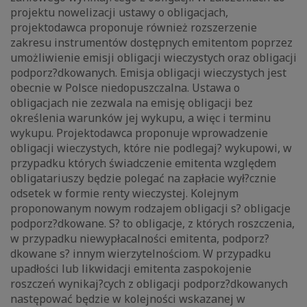
projektu nowelizacji ustawy o obligacjach,
projektodawca proponuje również rozszerzenie
zakresu instrumentów dostępnych emitentom poprzez
umożliwienie emisji obligacji wieczystych oraz obligacji
podporz?dkowanych. Emisja obligacji wieczystych jest
obecnie w Polsce niedopuszczalna. Ustawa o
obligacjach nie zezwala na emisję obligacji bez
określenia warunków jej wykupu, a więc i terminu
wykupu. Projektodawca proponuje wprowadzenie
obligacji wieczystych, które nie podlegaj? wykupowi, w
przypadku których świadczenie emitenta względem
obligatariuszy będzie polegać na zapłacie wył?cznie
odsetek w formie renty wieczystej. Kolejnym
proponowanym nowym rodzajem obligacji s? obligacje
podporz?dkowane. S? to obligacje, z których roszczenia,
w przypadku niewypłacalności emitenta, podporz?
dkowane s? innym wierzytelnościom. W przypadku
upadłości lub likwidacji emitenta zaspokojenie
roszczeń wynikaj?cych z obligacji podporz?dkowanych
następować będzie w kolejności wskazanej w