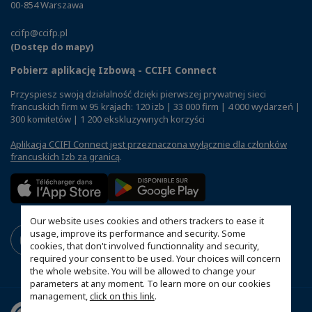
00-854 Warszawa
ccifp@ccifp.pl
(Dostęp do mapy)
Pobierz aplikację Izbową - CCIFI Connect
Przyspiesz swoją działalność dzięki pierwszej prywatnej sieci
francuskich firm w 95 krajach: 120 izb | 33 000 firm | 4 000 wydarzeń |
300 komitetów | 1 200 ekskluzywnych korzyści
Aplikacja CCIFI Connect jest przeznaczona wyłącznie dla członków
francuskich Izb za granicą
.
Our website uses cookies and others trackers to ease it
usage, improve its performance and security. Some
cookies, that don't involved functionnality and security,
required your consent to be used. Your choices will concern
the whole website. You will be allowed to change your
parameters at any moment. To learn more on our cookies
management,
click on this link
.