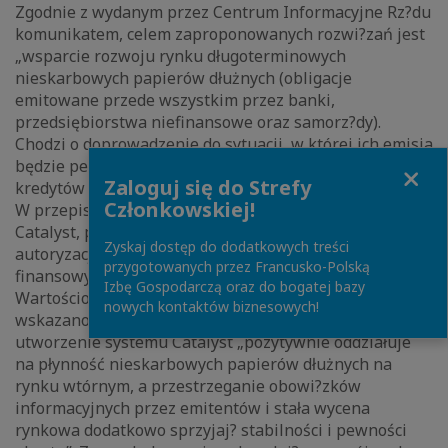
Zgodnie z wydanym przez Centrum Informacyjne Rz?du
komunikatem, celem zaproponowanych rozwi?zań jest
„wsparcie rozwoju rynku długoterminowych
nieskarbowych papierów dłużnych (obligacje
emitowane przede wszystkim przez banki,
przedsiębiorstwa niefinansowe oraz samorz?dy).
Chodzi o doprowadzenie do sytuacji, w której ich emisja
będzie pełnić istotn? i uzupełniaj?c?, w stosunku do
Close
Zaloguj się do Strefy
kredytów bankowych, rolę źródła pozyskania kapitału.”
Członkowskiej!
W przepisach projektu starano się uregulować system
Catalyst, powstały w 2009 r., będ?cy systemem
Zyskaj dostęp do dodatkowych treści
autoryzacji i obrotu dłużnymi instrumentami
przygotowanych przez Francusko-Polską
finansowymi, prowadzony przez Giełdę Papierów
Izbę Gospodarczą oraz do bogatej bazy
Wartościowych w Warszawie SA oraz BondSpot SA. Jak
nowych kontaktów biznesowych!
wskazano w założeniach do projektu Ustawy,
utworzenie systemu Catalyst „pozytywnie oddziałuje
na płynność nieskarbowych papierów dłużnych na
rynku wtórnym, a przestrzeganie obowi?zków
informacyjnych przez emitentów i stała wycena
rynkowa dodatkowo sprzyjaj? stabilności i pewności