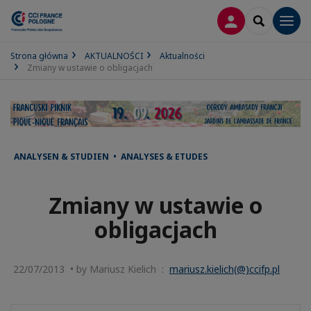
LOGOWANIE
SEARCH
Men
Strona główna
AKTUALNOŚCI
Aktualności
Zmiany w ustawie o obligacjach
ANALYSEN & STUDIEN • ANALYSES & ETUDES
Zmiany w ustawie o
obligacjach
22/07/2013 • by Mariusz Kielich :
mariusz.kielich(@)ccifp.pl