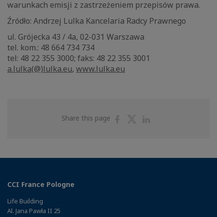
warunkach emisji z zastrzeżeniem przepisów prawa.
Źródło: Andrzej Lulka Kancelaria Radcy Prawnego
ul. Grójecka 43 / 4a, 02-031 Warszawa
tel. kom.: 48 664 734 734
tel: 48 22 355 3000; faks: 48 22 355 3001
a.lulka(@)lulka.eu
,
www.lulka.eu
Share
Share
Share
Share this page
on
on
on
Facebook
Twitter
Linkedin
CCI France Pologne
Life Building
Al. Jana Pawła II 25