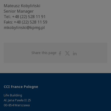
Mateusz Kobyliński
Senior Manager
Tel.: +48 (22) 528 11 91
Faks: +48 (22) 528 11 59
mkobylinski@kpmg.pl
Share
Share
Share
Share this page
on
on
on
Facebook
Twitter
Linkedin
CCI France Pologne
Life Building
Al. Jana Pawła II 25
00-854 Warszawa