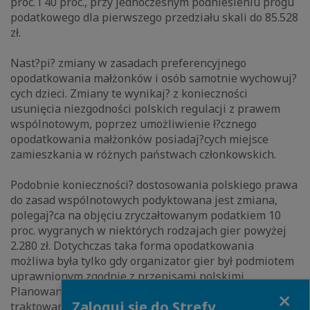
proc. i 40 proc., przy jednoczesnym podniesieniu progu
podatkowego dla pierwszego przedziału skali do 85.528
zł.
Nast?pi? zmiany w zasadach preferencyjnego
opodatkowania małżonków i osób samotnie wychowuj?
cych dzieci. Zmiany te wynikaj? z konieczności
usunięcia niezgodności polskich regulacji z prawem
wspólnotowym, poprzez umożliwienie ł?cznego
opodatkowania małżonków posiadaj?cych miejsce
zamieszkania w różnych państwach członkowskich.
Podobnie konieczności? dostosowania polskiego prawa
do zasad wspólnotowych podyktowana jest zmiana,
polegaj?ca na objęciu zryczałtowanym podatkiem 10
proc. wygranych w niektórych rodzajach gier powyżej
2.280 zł. Dotychczas taka forma opodatkowania
możliwa była tylko gdy organizator gier był podmiotem
uprawnionym zgodnie z przepisami polskimi.
Planowana zmiana prowadzić ma do równego
Close
Zaloguj się do Strefy
traktowania w tym zakresie także organizatorów gier z