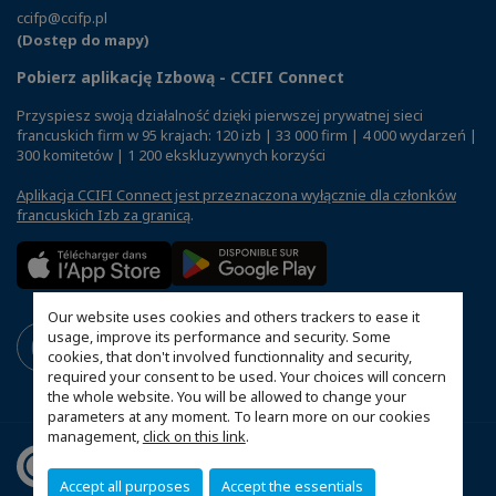
ccifp@ccifp.pl
(Dostęp do mapy)
Pobierz aplikację Izbową - CCIFI Connect
Przyspiesz swoją działalność dzięki pierwszej prywatnej sieci
francuskich firm w 95 krajach: 120 izb | 33 000 firm | 4 000 wydarzeń |
300 komitetów | 1 200 ekskluzywnych korzyści
Aplikacja CCIFI Connect jest przeznaczona wyłącznie dla członków
francuskich Izb za granicą
.
Our website uses cookies and others trackers to ease it
usage, improve its performance and security. Some
cookies, that don't involved functionnality and security,
required your consent to be used. Your choices will concern
the whole website. You will be allowed to change your
parameters at any moment. To learn more on our cookies
management,
click on this link
.
Accept all purposes
Accept the essentials