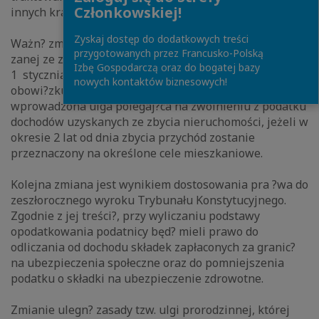
Członkowskiej!
innych krajów UE lub EOG.
Zyskaj dostęp do dodatkowych treści
Ważn? zmian? jest likwidacja ulgi meldunkowej, zwi?
przygotowanych przez Francusko-Polską
zanej ze zbyciem nieruchomości, istniej?cej od
Izbę Gospodarczą oraz do bogatej bazy
1 stycznia 2007 r. Uzasadnia się j? m.in. zniesieniem
nowych kontaktów biznesowych!
obowi?zku meldunkowego. W miejsce ulgi ma być
wprowadzona ulga polegaj?ca na zwolnieniu z podatku
dochodów uzyskanych ze zbycia nieruchomości, jeżeli w
okresie 2 lat od dnia zbycia przychód zostanie
przeznaczony na określone cele mieszkaniowe.
Kolejna zmiana jest wynikiem dostosowania pra ?wa do
zeszłorocznego wyroku Trybunału Konstytucyjnego.
Zgodnie z jej treści?, przy wyliczaniu podstawy
opodatkowania podatnicy będ? mieli prawo do
odliczania od dochodu składek zapłaconych za granic?
na ubezpieczenia społeczne oraz do pomniejszenia
podatku o składki na ubezpieczenie zdrowotne.
Zmianie ulegn? zasady tzw. ulgi prorodzinnej, której