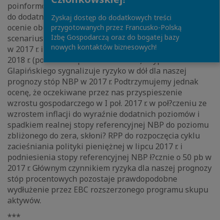
poinformował, że mimo oczekiwanego wzrostu inflacji
do dodatniego poziomu w przyszłym roku, w jego
Zyskaj dostęp do dodatkowych treści
ocenie obecnie najbardziej prawdopodobnym
przygotowanych przez Francusko-Polską
Izbę Gospodarczą oraz do bogatej bazy
scenariuszem jest stabilizacja stóp procentowych NBP
nowych kontaktów biznesowych!
w 2017 r. i rozpoczęcie cyklu podwyżek stóp dopiero w
2018 r. (por. MAKROpuls z 05.10.2016). Wypowiedź A.
Glapińskiego sygnalizuje ryzyko w dół dla naszej
prognozy stóp NBP w 2017 r. Podtrzymujemy jednak
ocenę, że oczekiwane przez nas przyspieszenie
wzrostu gospodarczego w I poł. 2017 r. w poł?czeniu ze
wzrostem inflacji do wyraźnie dodatnich poziomów i
spadkiem realnej stopy referencyjnej NBP do poziomu
zbliżonego do zera, skłoni? RPP do rozpoczęcia cyklu
zacieśniania polityki pieniężnej w lipcu 2017 r. i
podniesienia stopy referencyjnej NBP ł?cznie o 50 pb w
2017 r. Głównym czynnikiem ryzyka dla naszej prognozy
stóp procentowych pozostaje prawdopodobne
wydłużenie przez EBC rozszerzonego programu skupu
aktywów.
***