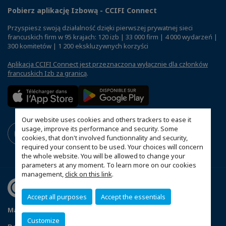
Pobierz aplikację Izbową - CCIFI Connect
Przyspiesz swoją działalność dzięki pierwszej prywatnej sieci
francuskich firm w 95 krajach: 120 izb | 33 000 firm | 4 000 wydarzeń |
300 komitetów | 1 200 ekskluzywnych korzyści
Aplikacja CCIFI Connect jest przeznaczona wyłącznie dla członków
francuskich Izb za granicą
.
Our website uses cookies and others trackers to ease it
usage, improve its performance and security. Some
cookies, that don't involved functionnality and security,
required your consent to be used. Your choices will concern
the whole website. You will be allowed to change your
parameters at any moment. To learn more on our cookies
management,
click on this link
.
Accept all purposes
Accept the essentials
Mapa witryny
Polityka prywatności
Statut CCIFP
Customize