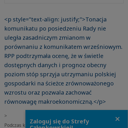
<p style="text-align: justify;">Tonacja
komunikatu po posiedzeniu Rady nie
uległa zasadniczym zmianom w
porównaniu z komunikatem wrześniowym.
RPP podtrzymała ocenę, że w świetle
dostępnych danych i prognoz obecny
poziom stóp sprzyja utrzymaniu polskiej
gospodarki na ścieżce zrównoważonego
wzrostu oraz pozwala zachować
równowagę makroekonomiczną.</p>
Close
>
Zaloguj się do Strefy
Podczas konferencji prasowej prezes NBP A. Glapiński
Członkowskiej!