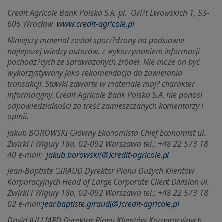
Credit Agricole Bank Polska S.A. pl.
Orl?t Lwowskich 1, 53-
605 Wrocław
www.credit-agricole.pl
Niniejszy materiał został sporz?dzony na podstawie
najlepszej wiedzy autorów, z wykorzystaniem informacji
pochodz?cych ze sprawdzonych źródeł. Nie może on być
wykorzystywany jako rekomendacja do zawierania
transakcji. Stawki zawarte w materiale maj? charakter
informacyjny. Credit Agricole Bank Polska S.A. nie ponosi
odpowiedzialności za treść zamieszczanych komentarzy i
opinii.
Jakub BOROWSKI Główny Ekonomista Chief Economist ul.
Żwirki i Wigury 18a, 02-092 Warszawa tel.: +48 22 573 18
40 e-mail:
jakub.borowski(@)credit-agricole.pl
Jean-Baptiste GIRAUD Dyrektor Pionu Dużych Klientów
Korporacyjnych Head of Large Corporate Client Division ul.
Żwirki i Wigury 18a, 02-092 Warszawa tel.: +48 22 573 18
02 e-mail:
jeanbaptiste.giraud(@)credit-agricole.pl
David JULLIARD Dyrektor Pionu Klientów Korporacyjnych