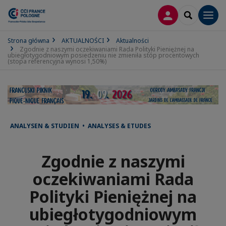
LOGOWANIE
SEARCH
Men
Strona główna
AKTUALNOŚCI
Aktualności
Zgodnie z naszymi oczekiwaniami Rada Polityki Pieniężnej na
ubiegłotygodniowym posiedzeniu nie zmieniła stóp procentowych
(stopa referencyjna wynosi 1,50%)
ANALYSEN & STUDIEN • ANALYSES & ETUDES
Zgodnie z naszymi
oczekiwaniami Rada
Polityki Pieniężnej na
ubiegłotygodniowym