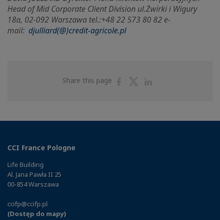
Head of Mid Corporate Client Division ul.
Żwirki i Wigury
18a, 02-092 Warszawa tel.:+48 22 573 80 82 e-
mail:
djulliard(@)credit-agricole.pl
Share
Share
Share
Share this page
on
on
on
Facebook
Twitter
Linkedin
CCI France Pologne
Life Building
Al. Jana Pawła II 25
00-854 Warszawa
ccifp@ccifp.pl
(Dostęp do mapy)