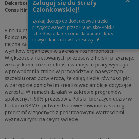
Zaloguj się do Strefy
Dekarbonizacji i Bioróżnorodności w Dziale
Członkowskiej!
Consultingu w KPMG w Polsce.
Zyskaj dostęp do dodatkowych treści
przygotowanych przez Francusko-Polską
8 na 10 osób zarządzających największymi spółkami w
Izbę Gospodarczą oraz do bogatej bazy
Polsce uważa, że w ciągu najbliższych trzech lat będzie
nowych kontaktów biznesowych!
można zaobserwować rosnący poziom kontroli
wyników organizacji w zakresie różnorodności.
Większość ankietowanych prezesów z Polski przyznaje,
że uzyskanie różnorodności w miejscu pracy wymaga
wprowadzenia zmian w przywództwie na wyższym
szczeblu oraz potwierdza, że osiągnięcie równości płci
w zarządzie pomoże im zrealizować ambicje dotyczące
wzrostu. W ramach działań w zakresie programów
społecznych 68% prezesów z Polski, biorących udział w
badaniu KPMG, potwierdza inwestowanie w szereg
programów zgodnych z podstawowymi wartościami
wyznawanymi na całym świecie.