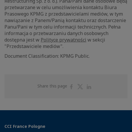
Restructuring Sp. z o. o.). Pana/Pani dane osobowe będą
przetwarzane w celu umożliwienia kontaktu Biura
Prasowego KPMG z przedstawicielami mediów, w tym
nawiązanie z Panem/Panią kontaktu oraz dostarczenie
Panu/Pani w tym celu informacji technicznych. Pełna
informacja o przetwarzaniu danych osobowych
dostępna jest w
Polityce prywatności
w sekcji
"Przedstawiciele mediów".
Document Classification: KPMG Public.
Share
Share
Share
Share this page
on
on
on
Facebook
Twitter
Linkedin
CCI France Pologne