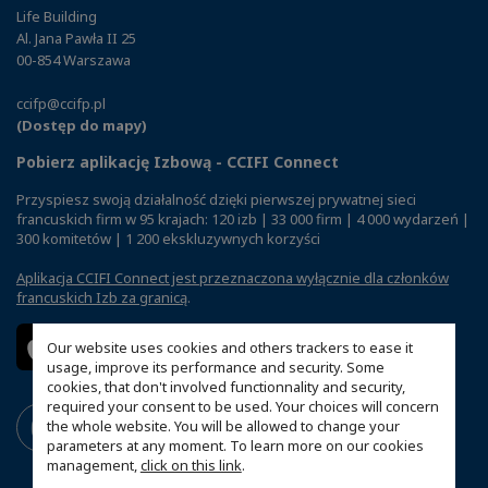
Life Building
Al. Jana Pawła II 25
00-854 Warszawa
ccifp@ccifp.pl
(Dostęp do mapy)
Pobierz aplikację Izbową - CCIFI Connect
Przyspiesz swoją działalność dzięki pierwszej prywatnej sieci
francuskich firm w 95 krajach: 120 izb | 33 000 firm | 4 000 wydarzeń |
300 komitetów | 1 200 ekskluzywnych korzyści
Aplikacja CCIFI Connect jest przeznaczona wyłącznie dla członków
francuskich Izb za granicą
.
Our website uses cookies and others trackers to ease it
usage, improve its performance and security. Some
cookies, that don't involved functionnality and security,
required your consent to be used. Your choices will concern
the whole website. You will be allowed to change your
parameters at any moment. To learn more on our cookies
management,
click on this link
.