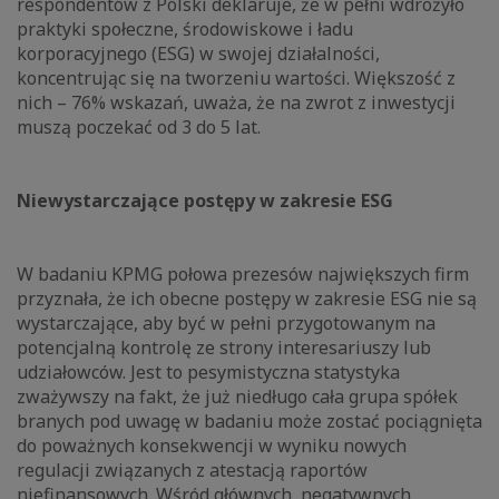
respondentów z Polski deklaruje, że w pełni wdrożyło
praktyki społeczne, środowiskowe i ładu
korporacyjnego (ESG) w swojej działalności,
koncentrując się na tworzeniu wartości. Większość z
nich – 76% wskazań, uważa, że na zwrot z inwestycji
muszą poczekać od 3 do 5 lat.
Niewystarczające postępy w zakresie ESG
W badaniu KPMG połowa prezesów największych firm
przyznała, że ich obecne postępy w zakresie ESG nie są
wystarczające, aby być w pełni przygotowanym na
potencjalną kontrolę ze strony interesariuszy lub
udziałowców. Jest to pesymistyczna statystyka
zważywszy na fakt, że już niedługo cała grupa spółek
branych pod uwagę w badaniu może zostać pociągnięta
do poważnych konsekwencji w wyniku nowych
regulacji związanych z atestacją raportów
niefinansowych. Wśród głównych, negatywnych