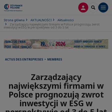
LOGOWANIE
SEARCH
Men
Strona główna
AKTUALNOŚCI
Aktualności
Zarządzający największymi firmami w Polsce prognozują zwrot
inwestycji w ESG w perspektywie od 3 do 5 lat
ACTUS DES ENTREPRISES • MEMBRES
Zarządzający
największymi firmami w
Polsce prognozują zwrot
inwestycji w ESG w
perspektywie od 3 do 5 lat