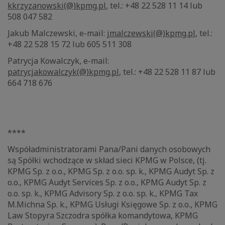
kkrzyzanowski(@)kpmg.pl
, tel.: +48 22 528 11 14 lub
508 047 582
Jakub Malczewski, e-mail:
jmalczewski(@)kpmg.pl
, tel.:
+48 22 528 15 72 lub 605 511 308
Patrycja Kowalczyk, e-mail:
patrycjakowalczyk(@)kpmg.pl
, tel.: +48 22 528 11 87 lub
664 718 676
****
Współadministratorami Pana/Pani danych osobowych
są Spółki wchodzące w skład sieci KPMG w Polsce, (tj.
KPMG Sp. z o.o., KPMG Sp. z o.o. sp. k., KPMG Audyt Sp. z
o.o., KPMG Audyt Services Sp. z o.o., KPMG Audyt Sp. z
o.o. sp. k., KPMG Advisory Sp. z o.o. sp. k., KPMG Tax
M.Michna Sp. k., KPMG Usługi Księgowe Sp. z o.o., KPMG
Law Stopyra Szczodra spółka komandytowa, KPMG