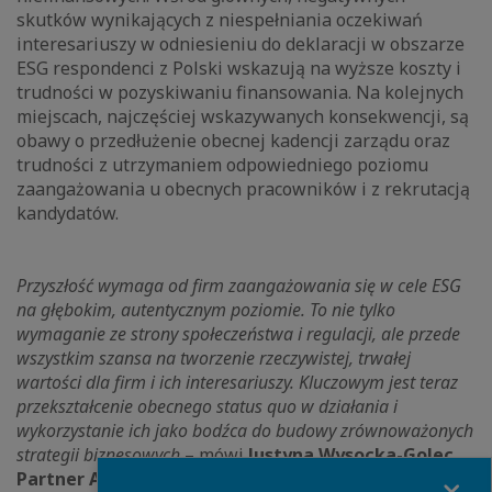
skutków wynikających z niespełniania oczekiwań
interesariuszy w odniesieniu do deklaracji w obszarze
ESG respondenci z Polski wskazują na wyższe koszty i
trudności w pozyskiwaniu finansowania. Na kolejnych
miejscach, najczęściej wskazywanych konsekwencji, są
obawy o przedłużenie obecnej kadencji zarządu oraz
trudności z utrzymaniem odpowiedniego poziomu
zaangażowania u obecnych pracowników i z rekrutacją
kandydatów.
Przyszłość wymaga od firm zaangażowania się w cele ESG
na głębokim, autentycznym poziomie. To nie tylko
wymaganie ze strony społeczeństwa i regulacji, ale przede
wszystkim szansa na tworzenie rzeczywistej, trwałej
wartości dla firm i ich interesariuszy. Kluczowym jest teraz
przekształcenie obecnego status quo w działania i
wykorzystanie ich jako bodźca do budowy zrównoważonych
strategii biznesowych
– mówi
Justyna Wysocka-Golec,
Close
Partner Associate, Liderka Zespołu ESG,