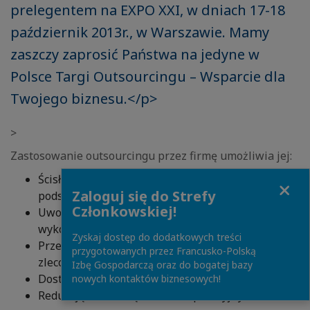
prelegentem na EXPO XXI, w dniach 17-18
październik 2013r., w Warszawie. Mamy
zaszczy zaprosić Państwa na jedyne w
Polsce Targi Outsourcingu – Wsparcie dla
Twojego biznesu.</p>
>
Zastosowanie outsourcingu przez firmę umożliwia jej:
Ścisł? koncentrację na prowadzeniu działalności
Close
Zaloguj się do Strefy
podstawowej
Członkowskiej!
Uwolnienie trudno dostępnych zasobów i
wykorzystanie ich do podstawowej działalności
Zyskaj dostęp do dodatkowych treści
Przeniesienie ryzyka zwi?zanego z zarz?dzaniem
przygotowanych przez Francusko-Polską
zlecon? funkcj? na usługodawcę zewnętrznego
Izbę Gospodarczą oraz do bogatej bazy
Dostęp do najnowszych technologii
nowych kontaktów biznesowych!
Redukcję i kontrolę kosztów operacyjnych