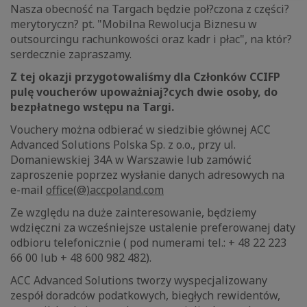
Nasza obecność na Targach będzie poł?czona z części?
merytoryczn? pt. "Mobilna Rewolucja Biznesu w
outsourcingu rachunkowości oraz kadr i płac", na któr?
serdecznie zapraszamy.
Z tej okazji przygotowaliśmy dla Członków CCIFP
pulę voucherów upoważniaj?cych dwie osoby, do
bezpłatnego wstępu na Targi.
Vouchery można odbierać w siedzibie głównej ACC
Advanced Solutions Polska Sp. z o.o., przy ul.
Domaniewskiej 34A w Warszawie lub zamówić
zaproszenie poprzez wysłanie danych adresowych na
e-mail
office(@)accpoland.com
Ze względu na duże zainteresowanie, będziemy
wdzięczni za wcześniejsze ustalenie preferowanej daty
odbioru telefonicznie ( pod numerami tel.: + 48 22 223
66 00 lub + 48 600 982 482).
ACC Advanced Solutions tworzy wyspecjalizowany
zespół doradców podatkowych, biegłych rewidentów,