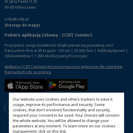
Al. Jana Pawła II 25
00-854 Warszawa
ccifp@ccifp.pl
(Dostęp do mapy)
Pobierz aplikację Izbową - CCIFI Connect
Przyspiesz swoją działalność dzięki pierwszej prywatnej sieci
francuskich firm w 95 krajach: 120 izb | 33 000 firm | 4 000 wydarzeń |
300 komitetów | 1 200 ekskluzywnych korzyści
Aplikacja CCIFI Connect jest przeznaczona wyłącznie dla członków
francuskich Izb za granicą
.
Our website uses cookies and others trackers to ease it
usage, improve its performance and security. Some
cookies, that don't involved functionnality and security,
required your consent to be used. Your choices will concern
the whole website. You will be allowed to change your
parameters at any moment. To learn more on our cookies
management,
click on this link
.