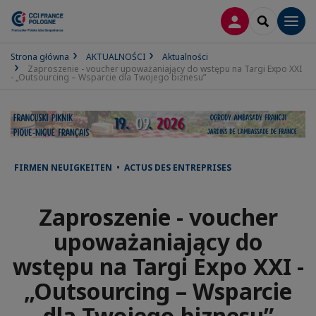
LOGOWANIE
SEARCH
Men
Strona główna
AKTUALNOŚCI
Aktualności
Zaproszenie - voucher upoważaniający do wstępu na Targi Expo XXI
- „Outsourcing – Wsparcie dla Twojego biznesu”
FIRMEN NEUIGKEITEN • ACTUS DES ENTREPRISES
Zaproszenie - voucher
upoważaniający do
wstępu na Targi Expo XXI -
„Outsourcing – Wsparcie
dla Twojego biznesu”