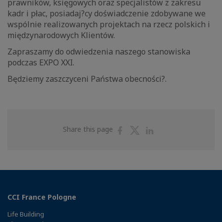
prawników, księgowych oraz specjalistów z zakresu
kadr i płac, posiadaj?cy doświadczenie zdobywane we
wspólnie realizowanych projektach na rzecz polskich i
międzynarodowych Klientów.
Zapraszamy do odwiedzenia naszego stanowiska
podczas EXPO XXI.
Będziemy zaszczyceni Państwa obecności?.
Share
Share
Share
Share this page
on
on
on
Facebook
Twitter
Linkedin
CCI France Pologne
Life Building