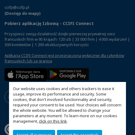
ccifp@ccifp.pl
(Dostęp do mapy)
Pobierz aplikację Izbową - CCIFI Connect
Przyspiesz swoją działalność dzięki pierwszej prywatnej sieci
francuskich firm w 95 krajach: 120 izb | 33 000 firm | 4 000 wydarzeń |
300 komitetów | 1 200 ekskluzywnych korzyści
Aplikacja CCIFI Connect jest przeznaczona wyłącznie dla członków
francuskich Izb za granicą
.
Our website uses cookies and others trackers to ease it
usage, improve its performance and security. Some
cookies, that don't involved functionnality and security,
required your consent to be used. Your choices will concern
the whole website. You will be allowed to change your
parameters at any moment. To learn more on our cookies
management,
click on this link
.
Accept all purposes
Accept the essentials