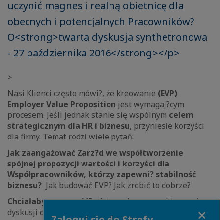
uczynić magnes i realną obietnicę dla
obecnych i potencjalnych Pracowników?
O<strong>twarta dyskusja synthetronowa
- 27 października 2016</strong></p>
>
Nasi Klienci często mówi?, że kreowanie
(EVP)
Employer Value Proposition
jest wymagaj?cym
procesem. Jeśli jednak stanie się wspólnym
celem
strategicznym dla HR i biznesu
, przyniesie korzyści
dla firmy. Temat rodzi wiele pytań:
Jak zaangażować Zarz?d we współtworzenie
spójnej propozycji wartości i korzyści dla
Współpracowników, którzy zapewni? stabilność
biznesu?
Jak budować EVP? Jak zrobić to dobrze?
Chciałabym zaprosić
Państwa
do cross-sektorowej
Close
dyskusji on-line z wykorzystaniem naszej
Zaloguj się do Strefy