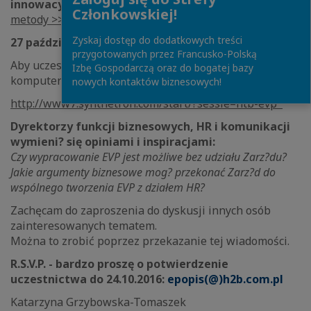
innowacyjnej metody Synthetron
(
film na temat
Członkowskiej!
metody >>>
)
Zyskaj dostęp do dodatkowych treści
27 października 2016, godzina 16.30
przygotowanych przez Francusko-Polską
Aby uczestniczyć w dyskusji, potrzebny jest tylko
Izbę Gospodarczą oraz do bogatej bazy
komputer z dostępem do Internetu oraz link:
nowych kontaktów biznesowych!
http://www7.synthetron.com/start/?sessie=htb-evp
Dyrektorzy funkcji biznesowych, HR i komunikacji
wymieni? się opiniami i inspiracjami:
Czy wypracowanie EVP jest możliwe bez udziału Zarz?du?
Jakie argumenty biznesowe mog? przekonać Zarz?d do
wspólnego tworzenia EVP z działem HR?
Zachęcam do zaproszenia do dyskusji innych osób
zainteresowanych tematem.
Można to zrobić poprzez przekazanie tej wiadomości.
R.S.V.P. - bardzo proszę o potwierdzenie
uczestnictwa do 24.10.2016:
epopis(@)h2b.com.pl
Katarzyna Grzybowska-Tomaszek