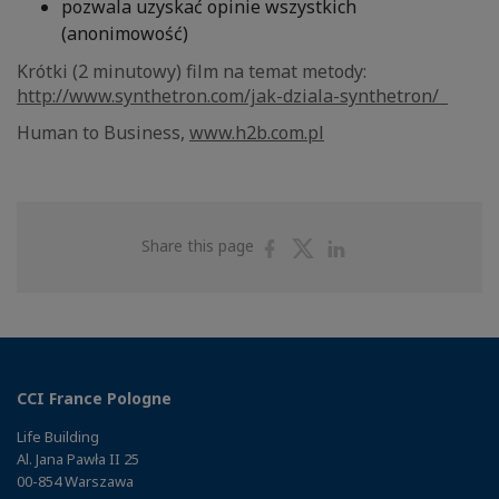
pozwala uzyskać opinie wszystkich
(anonimowość)
Krótki (2 minutowy) film na temat metody:
http://www.synthetron.com/jak-dziala-synthetron/
Human to Business,
www.h2b.com.pl
Share
Share
Share
Share this page
on
on
on
Facebook
Twitter
Linkedin
CCI France Pologne
Life Building
Al. Jana Pawła II 25
00-854 Warszawa