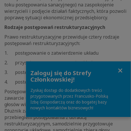
toku postępowania sanacyjnego) na zaspokojenie
wierzycieli i podjęcie działań faktycznych, która pozwoli
poprawę sytuacji ekonomicznej przedsiębiorcy.
Rodzaje postępowań restrukturyzacyjnych
Prawo restrukturyzacyjne przewiduje cztery rodzaje
postępowań restrukturyzacyjnych:
1. postępowanie o zatwierdzenie układu
2. przyspieszone postępowanie układowe
Close
Zaloguj się do Strefy
3. postępowanie układowe
Członkowskiej!
4. postępowanie sanacyjne
Zyskaj dostęp do dodatkowych treści
Postępowanie o zatwierdzenie układu umożliwia
przygotowanych przez Francusko-Polską
zawarcie układu w wyniku samodzielnego zbierania
Izbę Gospodarczą oraz do bogatej bazy
głosów wierzycieli przez dłużnika bez udziału sądu.
nowych kontaktów biznesowych!
Dłużnik zawiera umowę o sprawowanie nadzoru nad
przebiegiem postępowania z doradcą
restrukturyzacyjnym, samodzielnie przygotowuje
propozycje układowe, samodzielnie zbiera głosy