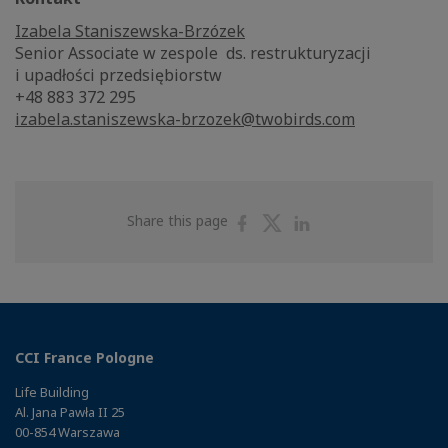
Izabela Staniszewska-Brzózek
Senior Associate w zespole ds. restrukturyzacji
i upadłości przedsiębiorstw
+48 883 372 295
izabela.staniszewska-brzozek@twobirds.com
Share
Share
Share
Share this page
on
on
on
Facebook
Twitter
Linkedin
CCI France Pologne
Life Building
Al. Jana Pawła II 25
00-854 Warszawa