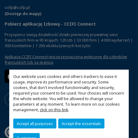
ccifp@ccifp.pl
(Dostęp do mapy)
Pobierz aplikację Izbową - CCIFI Connect
Przyspiesz swoją działalność dzięki pierwszej prywatnej sieci
francuskich firm w 95 krajach: 120 izb | 33 000 firm | 4 000 wydarzeń |
300 komitetów | 1 200 ekskluzywnych korzyści
Aplikacja CCIFI Connect jest przeznaczona wyłącznie dla członków
francuskich Izb za granicą
.
Our website uses cookies and others trackers to ease it
usage, improve its performance and security. Some
cookies, that don't involved functionnality and security,
required your consent to be used. Your choices will concern
the whole website. You will be allowed to change your
parameters at any moment. To learn more on our cookies
management,
click on this link
.
Accept all purposes
Accept the essentials