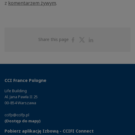
z
komentarzem żywym
.
Share
Share
Share
Share this page
on
on
on
Facebook
Twitter
Linkedin
CCI France Pologne
Life Building
Al. Jana Pawła II 25
00-854 Warszawa
ccifp@ccifp.pl
(Dostęp do mapy)
Pobierz aplikację Izbową - CCIFI Connect