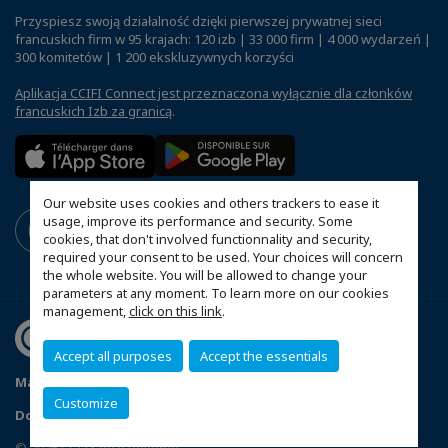
Przyspiesz swoją działalność dzięki pierwszej prywatnej sieci
francuskich firm w 95 krajach: 120 izb | 33 000 firm | 4 000 wydarzeń |
300 komitetów | 1 200 ekskluzywnych korzyści
Aplikacja CCIFI Connect jest przeznaczona wyłącznie dla członków
francuskich Izb za granicą
.
Our website uses cookies and others trackers to ease it
usage, improve its performance and security. Some
cookies, that don't involved functionnality and security,
required your consent to be used. Your choices will concern
the whole website. You will be allowed to change your
parameters at any moment. To learn more on our cookies
management,
click on this link
.
Accept all purposes
Accept the essentials
Mapa witryny
Polityka prywatności
Statut CCIFP
Customize
Dopasuj swoje ustawienia cookies
© 2026 CCI France Pologne