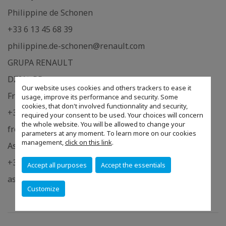
Philippine de Schonen
+33 6 13 45 68 39
philippine.de-schonen@renault.com
GRUPA RENAULT
DZIAŁ PR
Our website uses cookies and others trackers to ease it
Frederic Texier
usage, improve its performance and security. Some
cookies, that don't involved functionnality and security,
+33 6 10 78 49 20
required your consent to be used. Your choices will concern
the whole website. You will be allowed to change your
frederic.texier@renault.com
parameters at any moment. To learn more on our cookies
management,
click on this link
.
Astrid de Latude
+33 6 25 63 22 08
Accept all purposes
Accept the essentials
astrid.de-latude@renault.com
Customize