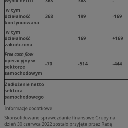
Wynik netto
368
368
-
w tym
działalność
368
199
-169
kontynuowana
w tym
działalność
169
+169
zakończona
Free cash flow
operacyjny w
-70
-514
-444
sektorze
samochodowym
Zadłużenie netto
sektora
samochodowego
Informacje dodatkowe
Skonsolidowane sprawozdanie finansowe Grupy na
dzień 30 czerwca 2022 zostało przyjęte przez Radę