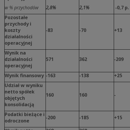
w % przychodów
2,8%
2,1%
-0,7 p.
Pozostałe
przychody i
koszty
-83
-70
+13
działalności
operacyjnej
Wynik na
działalności
571
362
-209
operacyjnej
Wynik finansowy
-163
-138
+25
Udział w wyniku
netto spółek
160
160
-
objętych
konsolidacją
Podatki bieżące i
-200
-185
+15
odroczone