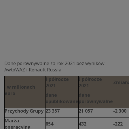
Dane porównywalne za rok 2021 bez wyników
AwtoWAZ i Renault Russia
I półrocze
I półrocze
Zmian
2021
2021
w milionach
euro
dane
dane
opublikowane
porównywalne
Przychody Grupy
23 357
21 057
-2 300
Marża
654
432
-222
operacyjna