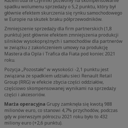
Razem oba te czynniki pozwoliły na skompensowanie
spadku wolumenu sprzedaży o 5,2 punktu, który był
głównie efektem skurczenia się rynku samochodowego
w Europie na skutek braku półprzewodników.
Zmniejszenie sprzedaży dla firm partnerskich (1,8
punktu) jest głównie efektem zmniejszenia produkcji
silników wysokoprężnych i samochodów dla partnerów
w związku z zakończeniem umowy na produkcję
Mastera dla Opla i Trafica dla Fiata pod koniec 2021
roku.
Pozycja „Pozostałe” w wysokości -2,1 punktu jest
związana ze spadkiem udziału sieci Renault Retail
Group (RRG) w efekcie zbycia części oddziałów,
częściowo skompensowanej wynikami na sprzedaży
części i akcesoriów.
Marża operacyjna
Grupy zamknęła się kwotą 988
milionów euro, co stanowi 4,7% przychodów, podczas
gdy w pierwszym półroczu 2021 roku było to 432
miliony euro (+2,6 punktu).