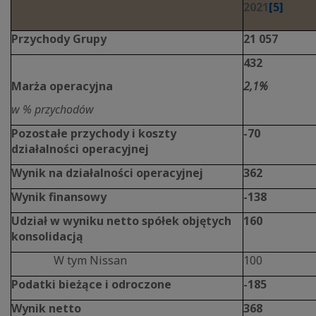
2021
[5]
Przychody Grupy
21 057
432
Marża operacyjna
2,1%
w % przychodów
Pozostałe przychody i koszty
-70
działalności operacyjnej
Wynik na działalności operacyjnej
362
Wynik finansowy
-138
Udział w wyniku netto spółek objętych
160
konsolidacją
W tym Nissan
100
Podatki bieżące i odroczone
-185
Wynik netto
368