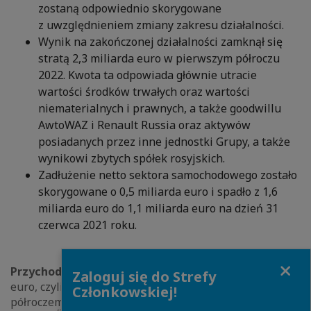
zostaną odpowiednio skorygowane
z uwzględnieniem zmiany zakresu działalności.
Wynik na zakończonej działalności zamknął się
stratą 2,3 miliarda euro w pierwszym półroczu
2022. Kwota ta odpowiada głównie utracie
wartości środków trwałych oraz wartości
niematerialnych i prawnych, a także goodwillu
AwtoWAZ i Renault Russia oraz aktywów
posiadanych przez inne jednostki Grupy, a także
wynikowi zbytych spółek rosyjskich.
Zadłużenie netto sektora samochodowego zostało
skorygowane o 0,5 miliarda euro i spadło z 1,6
miliarda euro do 1,1 miliarda euro na dzień 31
czerwca 2021 roku.
Close
Przychody Grupy Renault
wyniosły 21,121 miliarda
Zaloguj się do Strefy
euro, czyli o 0,3% więcej w porównaniu z pierwszym
Członkowskiej!
półroczem 2021. Przy stałym referencyjnym kursie