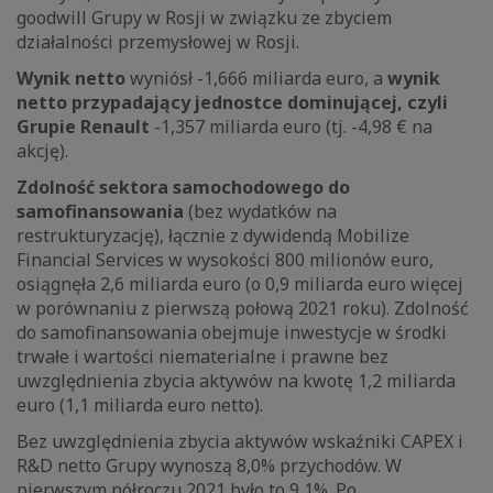
goodwill Grupy w Rosji w związku ze zbyciem
działalności przemysłowej w Rosji.
Wynik netto
wyniósł -1,666 miliarda euro, a
wynik
netto przypadający jednostce dominującej, czyli
Grupie Renault
-1,357 miliarda euro (tj. -4,98 € na
akcję).
Zdolność sektora samochodowego do
samofinansowania
(bez wydatków na
restrukturyzację), łącznie z dywidendą Mobilize
Financial Services w wysokości 800 milionów euro,
osiągnęła 2,6 miliarda euro (o 0,9 miliarda euro więcej
w porównaniu z pierwszą połową 2021 roku). Zdolność
do samofinansowania obejmuje inwestycje w środki
trwałe i wartości niematerialne i prawne bez
uwzględnienia zbycia aktywów na kwotę 1,2 miliarda
euro (1,1 miliarda euro netto).
Bez uwzględnienia zbycia aktywów wskaźniki CAPEX i
R&D netto Grupy wynoszą 8,0% przychodów. W
pierwszym półroczu 2021 było to 9,1%. Po