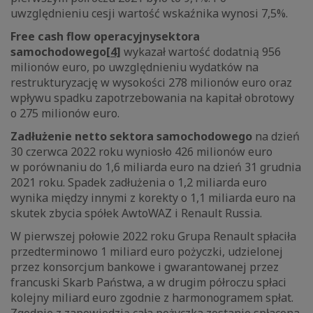
uwzględnieniu cesji wartość wskaźnika wynosi 7,5%.
Free cash flow operacyjny
sektora
samochodowego
[4]
wykazał wartość dodatnią 956
milionów euro, po uwzględnieniu wydatków na
restrukturyzację w wysokości 278 milionów euro oraz
wpływu spadku zapotrzebowania na kapitał obrotowy
o 275 milionów euro.
Zadłużenie netto sektora samochodowego
na dzień
30 czerwca 2022 roku wyniosło 426 milionów euro
w porównaniu do 1,6 miliarda euro na dzień 31 grudnia
2021 roku. Spadek zadłużenia o 1,2 miliarda euro
wynika między innymi z korekty o 1,1 miliarda euro na
skutek zbycia spółek AwtoWAZ i Renault Russia.
W pierwszej połowie 2022 roku Grupa Renault spłaciła
przedterminowo 1 miliard euro pożyczki, udzielonej
przez konsorcjum bankowe i gwarantowanej przez
francuski Skarb Państwa, a w drugim półroczu spłaci
kolejny miliard euro zgodnie z harmonogramem spłat.