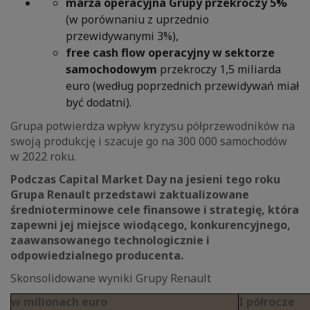
marża operacyjna Grupy przekroczy 5%
(w porównaniu z uprzednio
przewidywanymi 3%),
free cash flow operacyjny w sektorze
samochodowym
przekroczy 1,5 miliarda
euro (według poprzednich przewidywań miał
być dodatni).
Grupa potwierdza wpływ kryzysu półprzewodników na
swoją produkcję i szacuje go na 300 000 samochodów
w 2022 roku.
Podczas Capital Market Day na jesieni tego roku
Grupa Renault przedstawi zaktualizowane
średnioterminowe cele finansowe i strategię, która
zapewni jej miejsce wiodącego, konkurencyjnego,
zaawansowanego technologicznie i
odpowiedzialnego producenta.
Skonsolidowane wyniki Grupy Renault
w milionach euro
I półrocze