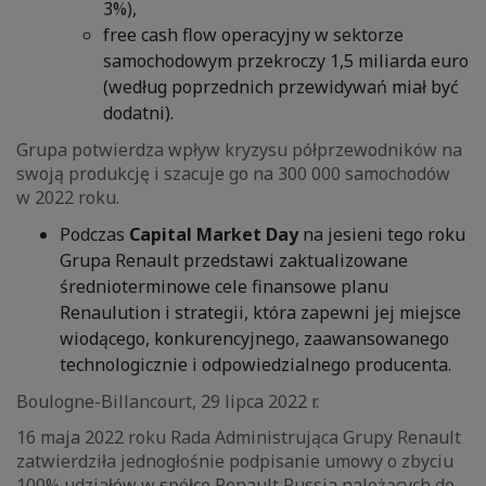
3%),
free cash flow operacyjny w sektorze
samochodowym przekroczy 1,5 miliarda euro
(według poprzednich przewidywań miał być
dodatni).
Grupa potwierdza wpływ kryzysu półprzewodników na
swoją produkcję i szacuje go na 300 000 samochodów
w 2022 roku.
Podczas
Capital Market Day
na jesieni tego roku
Grupa Renault przedstawi zaktualizowane
średnioterminowe cele finansowe planu
Renaulution i strategii, która zapewni jej miejsce
wiodącego, konkurencyjnego, zaawansowanego
technologicznie i odpowiedzialnego producenta.
Boulogne-Billancourt, 29 lipca 2022 r.
16 maja 2022 roku Rada Administrująca Grupy Renault
zatwierdziła jednogłośnie podpisanie umowy o zbyciu
100% udziałów w spółce Renault Russia należących do