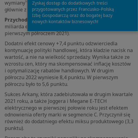
[3]
wymiany
wzrosły o 1,1%. Straty kursowe są związane
Zyskaj dostęp do dodatkowych treści
przygotowanych przez Francusko-Polską
głównie z silną dewaluacją tureckiej liry.
Izbę Gospodarczą oraz do bogatej bazy
Przychody sektora samochodowego
wyniosły 19,574
nowych kontaktów biznesowych!
miliarda euro (wzrost o 0,3% w porównaniu z
pierwszym półroczem 2021).
Dodatni efekt cenowy +7,4 punktu odzwierciedla
kontynuację polityki handlowej, która kładzie nacisk na
wartość, a nie na wielkość sprzedaży. Wynika także ze
wzrostu cen, który ma skompensować inflację kosztów
i optymalizację rabatów handlowych. W drugim
półroczu 2022 wyniesie 8,4 punktu. W pierwszym
półroczu było to 5,6 punktu.
Sukces Arkany, która zadebiutowała w drugim kwartale
2021 roku, a także Joggera i Megane E-TECH
elektrycznego w pierwszej połowie roku jest efektem
odnowienia oferty marki w segmencie C. Przyczynił się
również do dodatniego efektu miksu produktowego (3,3
punktu).