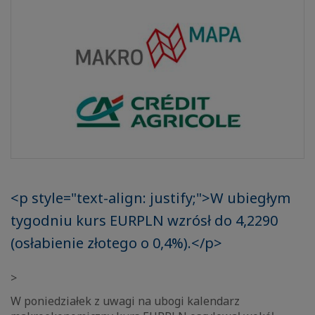
<p style="text-align: justify;">W ubiegłym
tygodniu kurs EURPLN wzrósł do 4,2290
(osłabienie złotego o 0,4%).</p>
>
W poniedziałek z uwagi na ubogi kalendarz