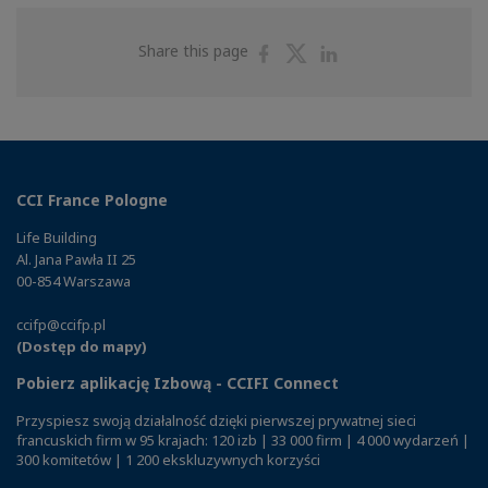
Share
Share
Share
Share this page
on
on
on
Facebook
Twitter
Linkedin
CCI France Pologne
Life Building
Al. Jana Pawła II 25
00-854 Warszawa
ccifp@ccifp.pl
(Dostęp do mapy)
Pobierz aplikację Izbową - CCIFI Connect
Przyspiesz swoją działalność dzięki pierwszej prywatnej sieci
francuskich firm w 95 krajach: 120 izb | 33 000 firm | 4 000 wydarzeń |
300 komitetów | 1 200 ekskluzywnych korzyści