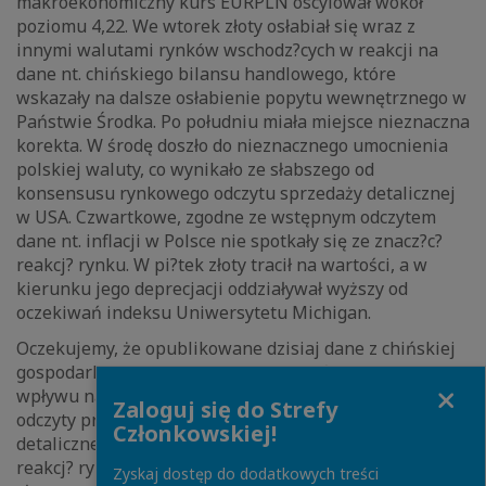
makroekonomiczny kurs EURPLN oscylował wokół
poziomu 4,22. We wtorek złoty osłabiał się wraz z
innymi walutami rynków wschodz?cych w reakcji na
dane nt. chińskiego bilansu handlowego, które
wskazały na dalsze osłabienie popytu wewnętrznego w
Państwie Środka. Po południu miała miejsce nieznaczna
korekta. W środę doszło do nieznacznego umocnienia
polskiej waluty, co wynikało ze słabszego od
konsensusu rynkowego odczytu sprzedaży detalicznej
w USA. Czwartkowe, zgodne ze wstępnym odczytem
dane nt. inflacji w Polsce nie spotkały się ze znacz?c?
reakcj? rynku. W pi?tek złoty tracił na wartości, a w
kierunku jego deprecjacji oddziaływał wyższy od
oczekiwań indeksu Uniwersytetu Michigan.
Oczekujemy, że opublikowane dzisiaj dane z chińskiej
gospodarki (patrz wyżej) nie będ? miały istotnego
Close
wpływu na kurs złotego. Podobnie dzisiejsze krajowe
Zaloguj się do Strefy
odczyty produkcji przemysłowej oraz sprzedaży
Członkowskiej!
detalicznej nie spotkaj? się w naszej ocenie ze znacz?c?
reakcj? rynku. W czwartek w kierunku umocnienia
Zyskaj dostęp do dodatkowych treści