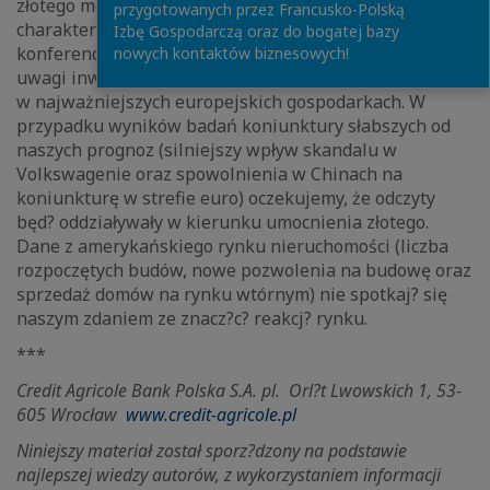
złotego mog? oddziaływać oczekiwany przez nas gołębi
przygotowanych przez Francusko-Polską
charakter wypowiedzi prezesa EBC M. Draghiego na
Izbę Gospodarczą oraz do bogatej bazy
konferencji po posiedzeniu EBC. W pi?tek w centrum
nowych kontaktów biznesowych!
uwagi inwestorów będ? wstępne odczyty indeksów PMI
w najważniejszych europejskich gospodarkach. W
przypadku wyników badań koniunktury słabszych od
naszych prognoz (silniejszy wpływ skandalu w
Volkswagenie oraz spowolnienia w Chinach na
koniunkturę w strefie euro) oczekujemy, że odczyty
będ? oddziaływały w kierunku umocnienia złotego.
Dane z amerykańskiego rynku nieruchomości (liczba
rozpoczętych budów, nowe pozwolenia na budowę oraz
sprzedaż domów na rynku wtórnym) nie spotkaj? się
naszym zdaniem ze znacz?c? reakcj? rynku.
***
Credit Agricole Bank Polska S.A. pl.
Orl?t Lwowskich 1, 53-
605 Wrocław
www.credit-agricole.pl
Niniejszy materiał został sporz?dzony na podstawie
najlepszej wiedzy autorów, z wykorzystaniem informacji