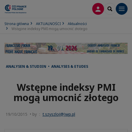
LOGOWANIE
SEARCH
Men
Strona główna
AKTUALNOŚCI
Aktualności
Wstępne indeksy PMI mogą umocnić złotego
ANALYSEN & STUDIEN • ANALYSES & ETUDES
Wstępne indeksy PMI
mogą umocnić złotego
19/10/2015 • by :
t.szyszlo(@)wp.pl