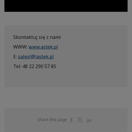
Skontaktuj się z nami
WWW:
www.astek.pl
E:
sales(@)astek.pl
Tel: 48 22 290 57 85
Share
Share
Share
Share this page
on
on
on
Facebook
Twitter
Linkedin