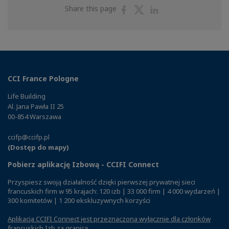
Share
Share
Share
Share this page
on
on
on
Facebook
Twitter
Linkedin
CCI France Pologne
Life Building
Al. Jana Pawła II 25
00-854 Warszawa
ccifp@ccifp.pl
(Dostęp do mapy)
Pobierz aplikację Izbową - CCIFI Connect
Przyspiesz swoją działalność dzięki pierwszej prywatnej sieci
francuskich firm w 95 krajach: 120 izb | 33 000 firm | 4 000 wydarzeń |
300 komitetów | 1 200 ekskluzywnych korzyści
Aplikacja CCIFI Connect jest przeznaczona wyłącznie dla członków
francuskich Izb za granicą
.