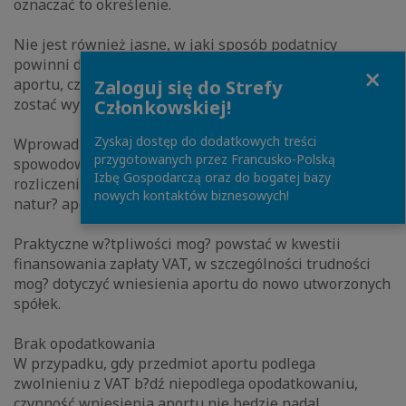
oznaczać to określenie.
Nie jest również jasne, w jaki sposób podatnicy
powinni dokumentować wniesienie opodatkowanego
Close
aportu, czyli jak powinna w przypadku takiej czynności
Zaloguj się do Strefy
zostać wystawiona faktura VAT.
Członkowskiej!
Zyskaj dostęp do dodatkowych treści
Wprowadzenie opodatkowania aportu może
przygotowanych przez Francusko-Polską
spowodować zaistnienie praktycznych trudności w
Izbę Gospodarczą oraz do bogatej bazy
rozliczeniu podatku VAT, w zwi?zku z niepieniężn?
nowych kontaktów biznesowych!
natur? aportu.
Praktyczne w?tpliwości mog? powstać w kwestii
finansowania zapłaty VAT, w szczególności trudności
mog? dotyczyć wniesienia aportu do nowo utworzonych
spółek.
Brak opodatkowania
W przypadku, gdy przedmiot aportu podlega
zwolnieniu z VAT b?dź niepodlega opodatkowaniu,
czynność wniesienia aportu nie będzie nadal