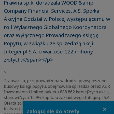
Prawna sp.k. doradzała WOOD &amp;
Company Financial Services, A.S. Spółka
Akcyjna Oddział w Polsce, występującemu w
roli Wyłącznego Globalnego Koordynatora
oraz Wyłącznego Prowadzącego Księgę
Popytu, w związku ze sprzedażą akcji
Integer.pl S.A. o wartości 222 miliony
złotych.</span></p>
>
Transakcja, przeprowadzona w drodze przyspieszonej
budowy księgi popytu, obejmowała sprzedaż przez A&R
Investments Limited pakietu 888 862 istniej?cych akcji,
stanowi?cych 12,9% kapitału zakładowego Integer.pl S.A.
Oferta została skierowana do inwestorów
Close
instytucjonalnych w Polsce oraz w innych jurysdykcjach
Zaloguj się do Strefy