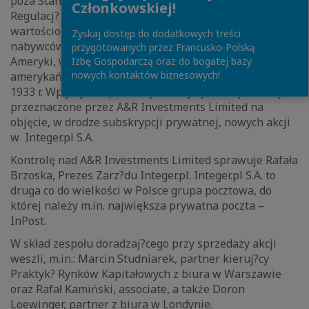
poza Stanami Zjednoczonymi Ameryki, zgodnie z
Członkowskiej!
Regulacj? S amerykańskiej ustawy o papierach
wartościowych z 1933 r., a także do kwalifikowanych
Zyskaj dostęp do dodatkowych treści
nabywców instytucjonalnych w Stanach Zjednoczonych
przygotowanych przez Francusko-Polską
Ameryki, w rozumieniu i zgodnie z Reguł? 144A
Izbę Gospodarczą oraz do bogatej bazy
nowych kontaktów biznesowych!
amerykańskiej ustawy o papierach wartościowych z
1933 r. Wpływy ze sprzedaży istniej?cych akcji zostały
przeznaczone przez A&R Investments Limited na
objęcie, w drodze subskrypcji prywatnej, nowych akcji
w Integer.pl S.A.
Kontrolę nad A&R Investments Limited sprawuje Rafała
Brzoska, Prezes Zarz?du Integer.pl. Integer.pl S.A. to
druga co do wielkości w Polsce grupa pocztowa, do
której należy m.in. największa prywatna poczta –
InPost.
W skład zespołu doradzaj?cego przy sprzedaży akcji
weszli, m.in.: Marcin Studniarek, partner kieruj?cy
Praktyk? Rynków Kapitałowych z biura w Warszawie
oraz Rafał Kamiński, associate, a także Doron
Loewinger, partner z biura w Londynie.