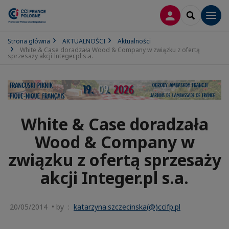
LOGOWANIE
SEARCH
Men
Strona główna
AKTUALNOŚCI
Aktualności
White & Case doradzała Wood & Company w związku z ofertą
sprzesaży akcji Integer.pl s.a.
White & Case doradzała
Wood & Company w
związku z ofertą sprzesaży
akcji Integer.pl s.a.
20/05/2014 • by :
katarzyna.szczecinska(@)ccifp.pl