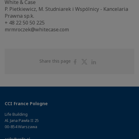
White & Case
P. Pietkiewicz, M. Studniarek i Wspólnicy - Kancelaria
Prawna sp.k.
+ 48 22 50 50 225
mrmroczek@whitecase.com
Share
Share
Share
Share this page
on
on
on
Facebook
Twitter
Linkedin
CCI France Pologne
Life Building
Al. Jana Pawła II 25
00-854 Warszawa
ccifp@ccifp.pl