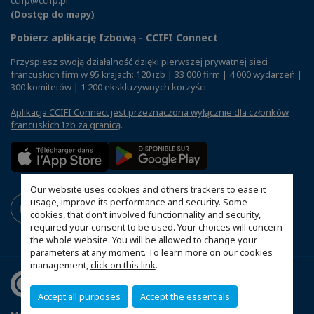
(Dostęp do mapy)
Pobierz aplikację Izbową - CCIFI Connect
Przyspiesz swoją działalność dzięki pierwszej prywatnej sieci
francuskich firm w 95 krajach: 120 izb | 33 000 firm | 4 000 wydarzeń |
300 komitetów | 1 200 ekskluzywnych korzyści
Aplikacja CCIFI Connect jest przeznaczona wyłącznie dla członków
francuskich Izb za granicą
.
Our website uses cookies and others trackers to ease it
usage, improve its performance and security. Some
cookies, that don't involved functionnality and security,
required your consent to be used. Your choices will concern
the whole website. You will be allowed to change your
parameters at any moment. To learn more on our cookies
management,
click on this link
.
Accept all purposes
Accept the essentials