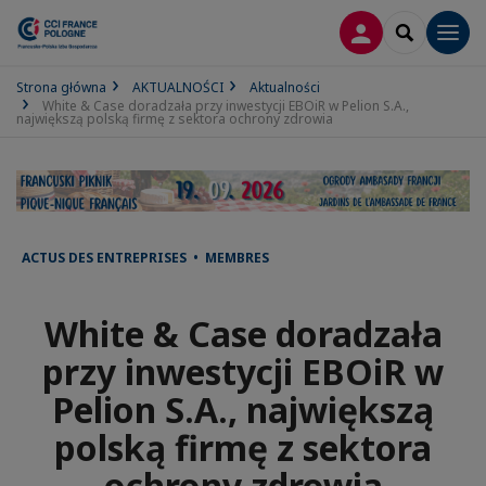
LOGOWANIE
SEARCH
Men
Strona główna
AKTUALNOŚCI
Aktualności
White & Case doradzała przy inwestycji EBOiR w Pelion S.A.,
największą polską firmę z sektora ochrony zdrowia
ACTUS DES ENTREPRISES • MEMBRES
White & Case doradzała
przy inwestycji EBOiR w
Pelion S.A., największą
polską firmę z sektora
ochrony zdrowia