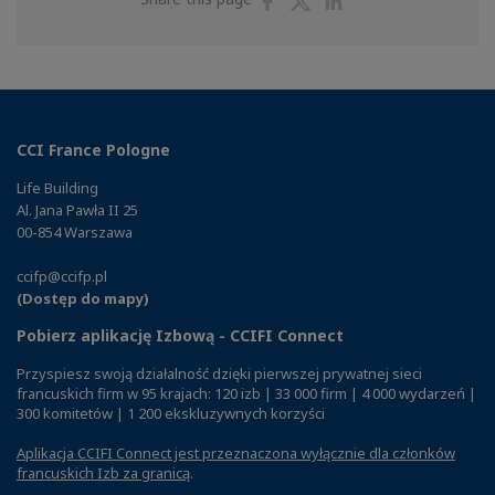
on
on
on
Facebook
Twitter
Linkedin
CCI France Pologne
Life Building
Al. Jana Pawła II 25
00-854 Warszawa
ccifp@ccifp.pl
(Dostęp do mapy)
Pobierz aplikację Izbową - CCIFI Connect
Przyspiesz swoją działalność dzięki pierwszej prywatnej sieci
francuskich firm w 95 krajach: 120 izb | 33 000 firm | 4 000 wydarzeń |
300 komitetów | 1 200 ekskluzywnych korzyści
Aplikacja CCIFI Connect jest przeznaczona wyłącznie dla członków
francuskich Izb za granicą
.