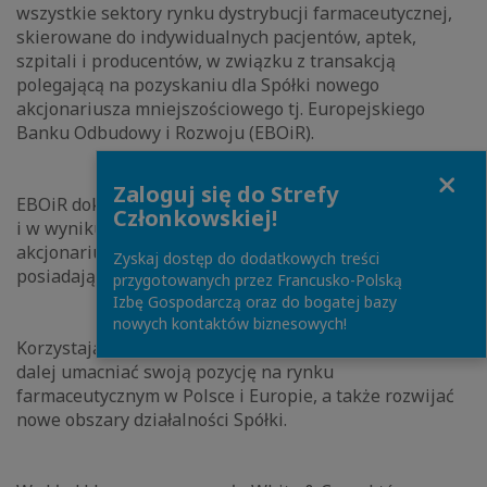
wszystkie sektory rynku dystrybucji farmaceutycznej,
skierowane do indywidualnych pacjentów, aptek,
szpitali i producentów, w związku z transakcją
polegającą na pozyskaniu dla Spółki nowego
akcjonariusza mniejszościowego tj. Europejskiego
Banku Odbudowy i Rozwoju (EBOiR).
Close
Zaloguj się do Strefy
EBOiR dokapitalizował Spółkę o dodatkowe 25 mln EUR
Członkowskiej!
i w wyniku realizacji inwestycji zostanie
akcjonariuszem mniejszościowym Pelion S.A.
Zyskaj dostęp do dodatkowych treści
posiadającym 4,35% akcji Spółki.
przygotowanych przez Francusko-Polską
Izbę Gospodarczą oraz do bogatej bazy
nowych kontaktów biznesowych!
Korzystając ze wsparcia EBOiR, Pelion S.A. będzie mógł
dalej umacniać swoją pozycję na rynku
farmaceutycznym w Polsce i Europie, a także rozwijać
nowe obszary działalności Spółki.