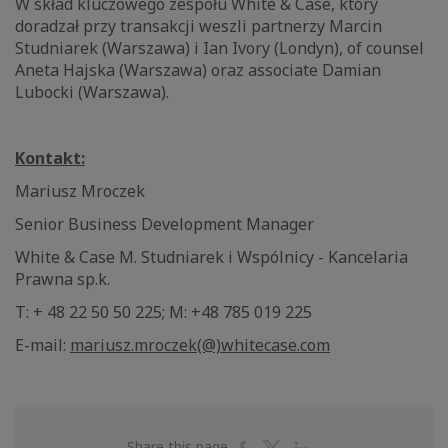
W skład kluczowego zespołu White & Case, który
doradzał przy transakcji weszli partnerzy Marcin
Studniarek (Warszawa) i Ian Ivory (Londyn), of counsel
Aneta Hajska (Warszawa) oraz associate Damian
Lubocki (Warszawa).
Kontakt:
Mariusz Mroczek
Senior Business Development Manager
White & Case M. Studniarek i Wspólnicy - Kancelaria
Prawna sp.k.
T: + 48 22 50 50 225; M: +48 785 019 225
E-mail:
mariusz.mroczek(@)whitecase.com
Share
Share
Share
Share this page