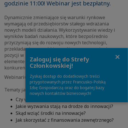
godzinie 11:00! Webinar jest bezpłatny.
Dynamicznie zmieniające się warunki rynkowe
wymagają od przedsiębiorstw stałego wdrażania
nowych modeli działania. Wykorzystywanie wiedzy i
wyników badań naukowych, które bezpośrednio
przyczyniają się do rozwoju nowych technologii,
przekłada się na szybki rozwój oraz wzmocnienie
Close
pozycji w branży. Obecnie innowacyjność jest więc
Zaloguj się do Strefy
elementem koniecznym dla rozwoju efektywności i
Członkowskiej!
konkurencyjności przedsiębiorstw.
Zyskaj dostęp do dodatkowych treści
Webinarium skierowane jest do kadry zarządzającej.
przygotowanych przez Francusko-Polską
Izbę Gospodarczą oraz do bogatej bazy
Tematy jakie zostaną poruszone to:
nowych kontaktów biznesowych!
Czy warto być innowacyjnym?
Jakie wyzwania stają na drodze do innowacji?
Skąd wziąć środki na innowacje?
Jak skorzystać z finansowania zewnętrznego?