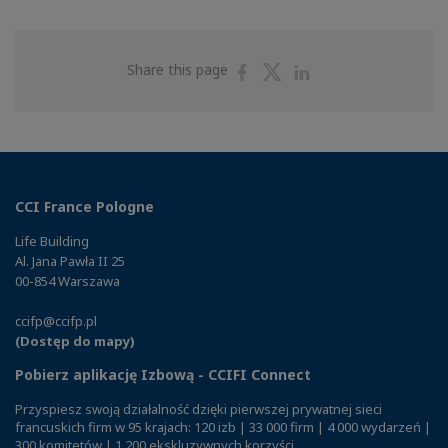
Share
Share
Share
Share this page
on
on
on
Facebook
Twitter
Linkedin
CCI France Pologne
Life Building
Al. Jana Pawła II 25
00-854 Warszawa
ccifp@ccifp.pl
(Dostęp do mapy)
Pobierz aplikację Izbową - CCIFI Connect
Przyspiesz swoją działalność dzięki pierwszej prywatnej sieci
francuskich firm w 95 krajach: 120 izb | 33 000 firm | 4 000 wydarzeń |
300 komitetów | 1 200 ekskluzywnych korzyści