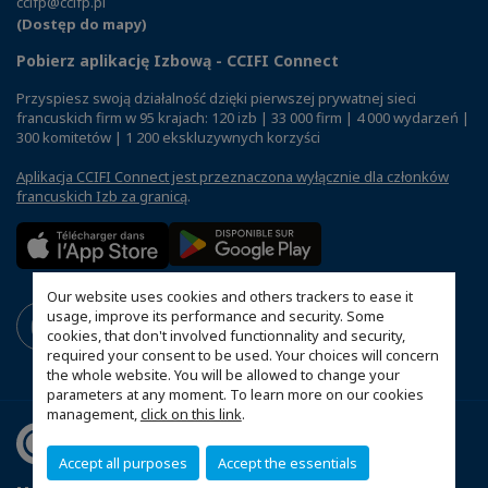
ccifp@ccifp.pl
(Dostęp do mapy)
Pobierz aplikację Izbową - CCIFI Connect
Przyspiesz swoją działalność dzięki pierwszej prywatnej sieci
francuskich firm w 95 krajach: 120 izb | 33 000 firm | 4 000 wydarzeń |
300 komitetów | 1 200 ekskluzywnych korzyści
Aplikacja CCIFI Connect jest przeznaczona wyłącznie dla członków
francuskich Izb za granicą
.
Our website uses cookies and others trackers to ease it
usage, improve its performance and security. Some
cookies, that don't involved functionnality and security,
required your consent to be used. Your choices will concern
the whole website. You will be allowed to change your
parameters at any moment. To learn more on our cookies
management,
click on this link
.
Accept all purposes
Accept the essentials