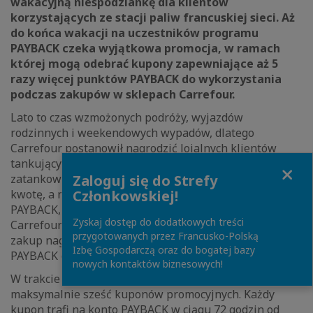
wakacyjną niespodziankę dla klientów
korzystających ze stacji paliw francuskiej sieci. Aż
do końca wakacji na uczestników programu
PAYBACK czeka wyjątkowa promocja, w ramach
której mogą odebrać kupony zapewniające aż 5
razy więcej punktów PAYBACK do wykorzystania
podczas zakupów w sklepach Carrefour.
Lato to czas wzmożonych podróży, wyjazdów
rodzinnych i weekendowych wypadów, dlatego
Carrefour postanowił nagrodzić lojalnych klientów
tankujących na stacjach paliw swojej sieci. Wystarczy
Close
Zaloguj się do Strefy
zatankować dowolną ilość paliwa lub gazu na dowolną
Członkowskiej!
kwotę, a następnie zeskanować zarejestrowaną kartę
PAYBACK, aplikację PAYBACK lub aplikację “Mój
Zyskaj dostęp do dodatkowych treści
Carrefour” z podłączonym kontem partnera. Każdy taki
przygotowanych przez Francusko-Polską
zakup nagradzany będzie kuponem 5x więcej punktów
Izbę Gospodarczą oraz do bogatej bazy
PAYBACK do wykorzystania w sklepach Carrefour.
nowych kontaktów biznesowych!
W trakcie całej akcji uczestnik może otrzymać
maksymalnie sześć kuponów promocyjnych. Każdy
kupon trafi na konto PAYBACK w ciągu 72 godzin od