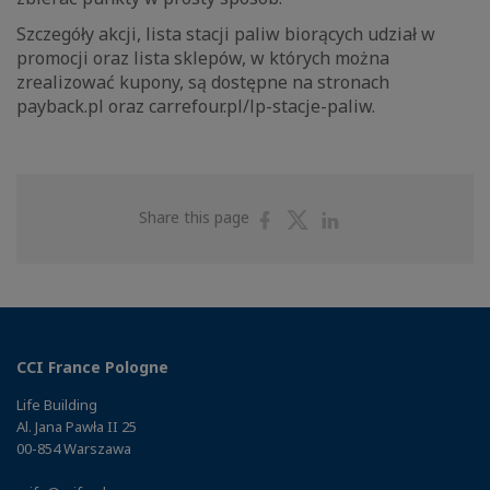
Szczegóły akcji, lista stacji paliw biorących udział w
promocji oraz lista sklepów, w których można
zrealizować kupony, są dostępne na stronach
payback.pl oraz carrefour.pl/lp-stacje-paliw.
Share
Share
Share
Share this page
on
on
on
Facebook
Twitter
Linkedin
CCI France Pologne
Life Building
Al. Jana Pawła II 25
00-854 Warszawa