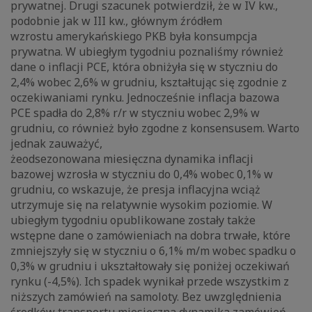
prywatnej. Drugi szacunek potwierdził, że w IV kw.,
podobnie jak w III kw., głównym źródłem
wzrostu amerykańskiego PKB była konsumpcja
prywatna. W ubiegłym tygodniu poznaliśmy również
dane o inflacji PCE, która obniżyła się w styczniu do
2,4% wobec 2,6% w grudniu, kształtując się zgodnie z
oczekiwaniami rynku. Jednocześnie inflacja bazowa
PCE spadła do 2,8% r/r w styczniu wobec 2,9% w
grudniu, co również było zgodne z konsensusem. Warto
jednak zauważyć,
żeodsezonowana miesięczna dynamika inflacji
bazowej wzrosła w styczniu do 0,4% wobec 0,1% w
grudniu, co wskazuje, że presja inflacyjna wciąż
utrzymuje się na relatywnie wysokim poziomie. W
ubiegłym tygodniu opublikowane zostały także
wstępne dane o zamówieniach na dobra trwałe, które
zmniejszyły się w styczniu o 6,1% m/m wobec spadku o
0,3% w grudniu i ukształtowały się poniżej oczekiwań
rynku (-4,5%). Ich spadek wynikał przede wszystkim z
niższych zamówień na samoloty. Bez uwzględnienia