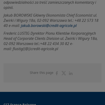
odpowiedzialności za treść zamieszczanych komentarzy i
opinii.
Jakub BOROWSKI Główny Ekonomista Chief Economist ul.
Żwirki i Wigury 18a, 02-092 Warszawa tel.: +48 22 573 18
40 e-mail:
jakub.borowski@credit-agricole.pl
Frederic LUSTIG Dyrektor Pionu Klientów Korporacyjnych
Head of Corporate Clients Division ul.
Żwirki i Wigury 18a,
02-092 Warszawa tel.:+48 22 434 30 82 e-
mail:
flustig((@))credit-agricole.pl
Share
Share
Share
Share this page
on
on
on
Facebook
Twitter
Linkedin
CCI France Pologne