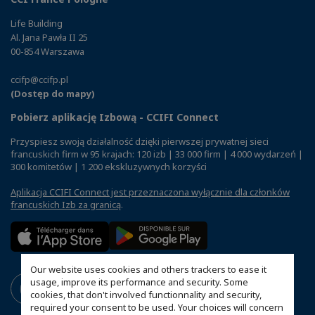
Life Building
Al. Jana Pawła II 25
00-854 Warszawa
ccifp@ccifp.pl
(Dostęp do mapy)
Pobierz aplikację Izbową - CCIFI Connect
Przyspiesz swoją działalność dzięki pierwszej prywatnej sieci
francuskich firm w 95 krajach: 120 izb | 33 000 firm | 4 000 wydarzeń |
300 komitetów | 1 200 ekskluzywnych korzyści
Aplikacja CCIFI Connect jest przeznaczona wyłącznie dla członków
francuskich Izb za granicą
.
Our website uses cookies and others trackers to ease it
usage, improve its performance and security. Some
cookies, that don't involved functionnality and security,
required your consent to be used. Your choices will concern