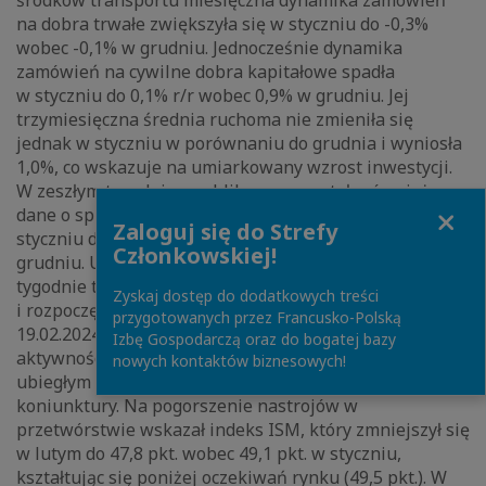
środków transportu miesięczna dynamika zamówień
na dobra trwałe zwiększyła się w styczniu do -0,3%
wobec -0,1% w grudniu. Jednocześnie dynamika
zamówień na cywilne dobra kapitałowe spadła
w styczniu do 0,1% r/r wobec 0,9% w grudniu. Jej
trzymiesięczna średnia ruchoma nie zmieniła się
jednak w styczniu w porównaniu do grudnia i wyniosła
1,0%, co wskazuje na umiarkowany wzrost inwestycji.
W zeszłym tygodniu opublikowane zostały również
Close
dane o sprzedaży nowych domów, która wzrosła w
Zaloguj się do Strefy
styczniu do 661 tys. wobec 651 tys. w
Członkowskiej!
grudniu. Uwzględniając jednak opublikowane dwa
tygodnie temu dane o nowych pozwoleniach na budowę
Zyskaj dostęp do dodatkowych treści
i rozpoczętych budowach domów (por. MAKROmapa z
przygotowanych przez Francusko-Polską
19.02.2024) styczeń przyniósł na ogół obniżenie
Izbę Gospodarczą oraz do bogatej bazy
aktywności na amerykańskim rynku nieruchomości. W
nowych kontaktów biznesowych!
ubiegłym tygodniu poznaliśmy również wyniki badań
koniunktury. Na pogorszenie nastrojów w
przetwórstwie wskazał indeks ISM, który zmniejszył się
w lutym do 47,8 pkt. wobec 49,1 pkt. w styczniu,
kształtując się poniżej oczekiwań rynku (49,5 pkt.). W