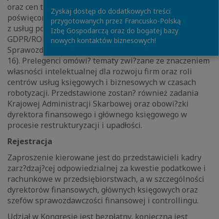
oraz cen transferowych. Kolejna część Kongresu
Zyskaj dostęp do dodatkowych treści
poświęcona będzie korzyściom dla spółek wynikaj?cym
przygotowanych przez Francusko-Polską
z usług poświadczaj?cych, wymogom zwi?zanym z
Izbę Gospodarczą oraz do bogatej bazy
GDPR/RODO oraz Międzynarodowym Standardom
nowych kontaktów biznesowych!
Sprawozdawczości Finansowej (MSSF 9, MSSF 15, MSSF
16). Prelegenci omówi? tematy zwi?zane ze znaczeniem
własności intelektualnej dla rozwoju firm oraz roli
centrów usług księgowych i biznesowych w czasach
robotyzacji. Przedstawione zostan? również zadania
Krajowej Administracji Skarbowej oraz obowi?zki
dyrektora finansowego i głównego księgowego w
procesie restrukturyzacji i upadłości.
Rejestracja
Zaproszenie kierowane jest do przedstawicieli kadry
zarz?dzaj?cej odpowiedzialnej za kwestie podatkowe i
rachunkowe w przedsiębiorstwach, a w szczególności
dyrektorów finansowych, głównych księgowych oraz
szefów sprawozdawczości finansowej i controllingu.
Udział w Kongresie jest bezpłatny, konieczna jest