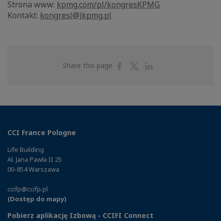
Strona www:
kpmg.com/pl/kongresKPMG
Kontakt:
kongres(@)kpmg.pl
Share
Share
Share
Share this page
on
on
on
Facebook
Twitter
Linkedin
CCI France Pologne
Life Building
Al. Jana Pawła II 25
00-854 Warszawa
ccifp@ccifp.pl
(Dostęp do mapy)
Pobierz aplikację Izbową - CCIFI Connect