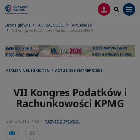
LOGOWANIE
SEARCH
Men
Strona główna
AKTUALNOŚCI
Aktualności
VII Kongres Podatków i Rachunkowości KPMG
FIRMEN NEUIGKEITEN • ACTUS DES ENTREPRISES
VII Kongres Podatków i
Rachunkowości KPMG
20/12/2016 • by :
t.szyszlo(@)wp.pl
Voir
Voir
en
en