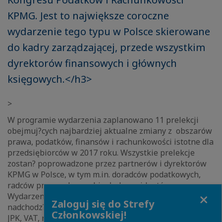
KPMG. Jest to największe coroczne
wydarzenie tego typu w Polsce skierowane
do kadry zarządzającej, przede wszystkim
dyrektorów finansowych i głównych
księgowych.</h3>
>
W programie wydarzenia zaplanowano 11 prelekcji
obejmuj?cych najbardziej aktualne zmiany z obszarów
prawa, podatków, finansów i rachunkowości istotne dla
przedsiębiorców w 2017 roku. Wszystkie prelekcje
zostan? poprowadzone przez partnerów i dyrektorów
KPMG w Polsce, w tym m.in. doradców podatkowych,
radców prawnych oraz biegłych rewidentów.
Close
Wydarzenie rozpocznie się od przedstawienia i analizy
Zaloguj się do Strefy
nadchodz?cych zmian w przepisach dotycz?cych PIT,
Członkowskiej!
JPK, VAT, nowej ulgi podatkowej na badania i rozwój