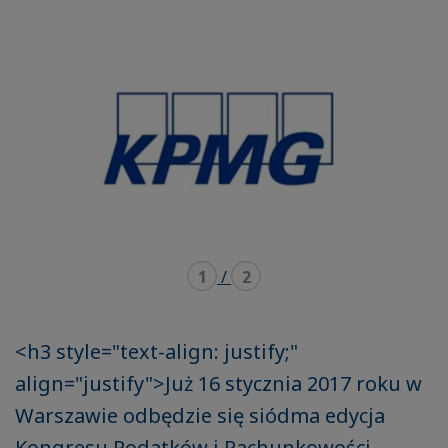
mode
mode
carousel
mosaïque
1
/
2
<h3 style="text-align: justify;"
align="justify">Już 16 stycznia 2017 roku w
Warszawie odbędzie się siódma edycja
Kongresu Podatków i Rachunkowości