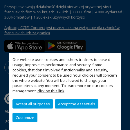
Przyspiesz swoją działalność dzięki pierwszej prywatnej sieci
francuskich firm w 95 krajach: 120 izb | 33 000 firm | 4 000 wydarzeń |
300 komitetów | 1 200 ekskluzywnych korzyści
Aplikacja CCIFI Connect jest przeznaczona wyłącznie dla członków
francuskich Izb za granicą
.
Our website uses cookies and others trackers to ease it
usage, improve its performance and security. Some
cookies, that don't involved functionnality and security,
required your consent to be used. Your choices will concern
the whole website. You will be allowed to change your
parameters at any moment. To learn more on our cookies
management,
click on this link
.
Accept all purposes
Accept the essentials
Mapa witryny
Polityka prywatności
Statut CCIFP
Customize
Dopasuj swoje ustawienia cookies