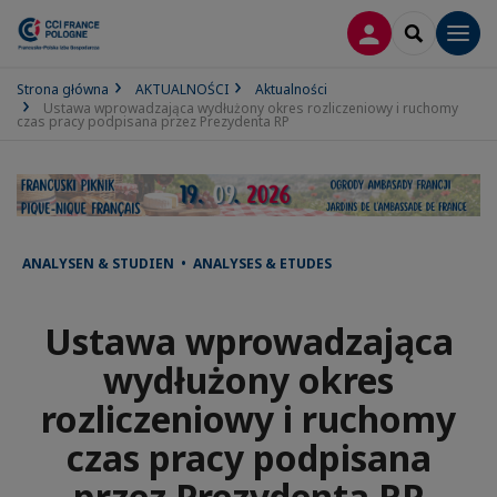
LOGOWANIE
SEARCH
Men
Strona główna
AKTUALNOŚCI
Aktualności
Ustawa wprowadzająca wydłużony okres rozliczeniowy i ruchomy
czas pracy podpisana przez Prezydenta RP
ANALYSEN & STUDIEN • ANALYSES & ETUDES
Ustawa wprowadzająca
wydłużony okres
rozliczeniowy i ruchomy
czas pracy podpisana
przez Prezydenta RP