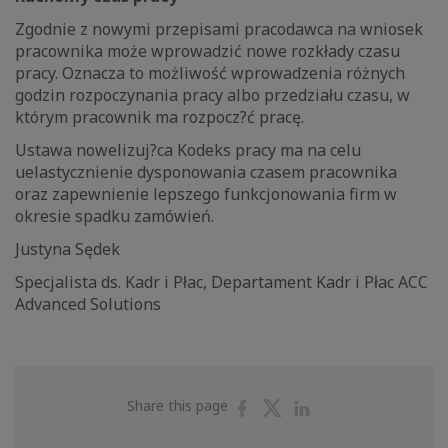
Zgodnie z nowymi przepisami pracodawca na wniosek
pracownika może wprowadzić nowe rozkłady czasu
pracy. Oznacza to możliwość wprowadzenia różnych
godzin rozpoczynania pracy albo przedziału czasu, w
którym pracownik ma rozpocz?ć pracę.
Ustawa nowelizuj?ca Kodeks pracy ma na celu
uelastycznienie dysponowania czasem pracownika
oraz zapewnienie lepszego funkcjonowania firm w
okresie spadku zamówień.
Justyna Sędek
Specjalista ds. Kadr i Płac, Departament Kadr i Płac ACC
Advanced Solutions
Share
Share
Share
Share this page
on
on
on
Facebook
Twitter
Linkedin