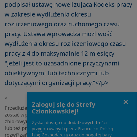
podpisał ustawę nowelizująca Kodeks pracy
w zakresie wydłużenia okresu
rozliczeniowego oraz ruchomego czasu
pracy. Ustawa wprowadza możliwość
wydłużenia okresu rozliczeniowego czasu
pracy z 4 do maksymalnie 12 miesięcy
"jeżeli jest to uzasadnione przyczynami
obiektywnymi lub technicznymi lub
dotyczącymi organizacji pracy.”</p>
>
Close
Zaloguj się do Strefy
Przedłużenie okresu rozliczeniowego będzie mogło
Członkowskiej!
zostać wprowadzone w firmie wył?cznie w układzie
zbiorowym, w porozumieniu ze zwi?zkami zawodowymi
Zyskaj dostęp do dodatkowych treści
lub też przedstawicielami pracowników. Wdrożenie
przygotowanych przez Francusko-Polską
rozwi?zań musi być zgłoszone Państwowej Inspekcji
Izbę Gospodarczą oraz do bogatej bazy