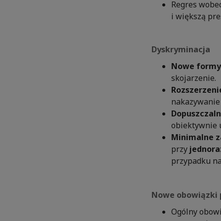
Regres wobec
i większą pre
Dyskryminacja
Nowe formy 
skojarzenie.
Rozszerzenie
nakazywanie 
Dopuszczaln
obiektywnie 
Minimalne z
przy
jednor
przypadku n
Nowe obowiązki
Ogólny obow