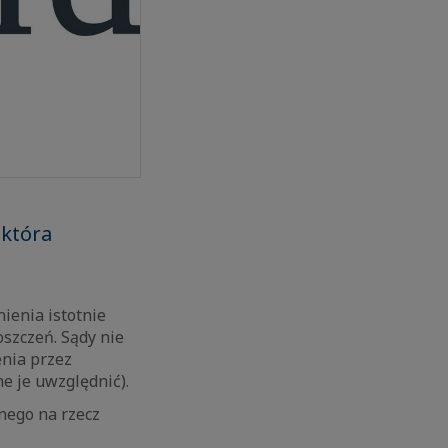
 która
ienia istotnie
szczeń. Sądy nie
enia przez
e je uwzględnić).
nego na rzecz