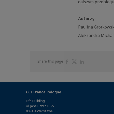
dalszym przebiegu
Autorzy:
Paulina Grotkowska
Aleksandra Michals
Share
Share
Share
Share this page
on
on
on
Facebook
Twitter
Linkedin
CCI France Pologne
Life Building
Al. Jana Pawła II 25
00-854 Warszawa