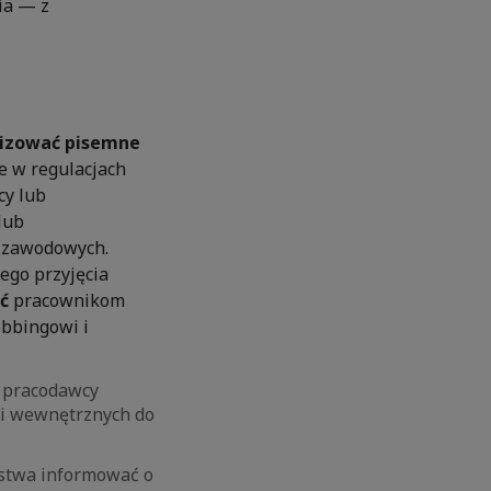
ia — z
lizować pisemne
e w regulacjach
cy lub
lub
w zawodowych.
ego przyjęcia
ć
pracownikom
obbingowi i
e pracodawcy
ji wewnętrznych do
aństwa informować o