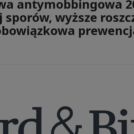
wa antymobbingowa 202
j sporów, wyższe roszcz
obowiązkowa prewencj