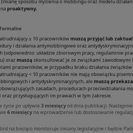
zmianę sposobu myślenia o mobbingu oraz modelu działan
 na
proaktywny.
formalne
atrudniający ≥ 10 pracowników
muszą przyjąć lub zaktua
cedury i działania antymobbingowe oraz antydyskryminacyjn
 (odpowiednio: układzie zbiorowym pracy, regulaminie pra
u) oraz
muszą
skonsultować je ze związkami zawodowymi 
elami pracowników, w przypadku braku działania związkó
atrudniający < 10 pracowników nie mają obowiązku pisemn
bbingowych i antydyskryminacyjnych, ale
muszą przekaza
 obowiązujących zasadach, procedurach przeciwdziałania m
i oraz przysługujących im prawach w tym zakresie.
 życie po upływie
3 miesięcy
od dnia publikacji. Następni
owe
6 miesięcy
na wprowadzenie lub dostosowanie regulac
Bird na bieżąco monitoruje zmiany legislacyjne i będzie P