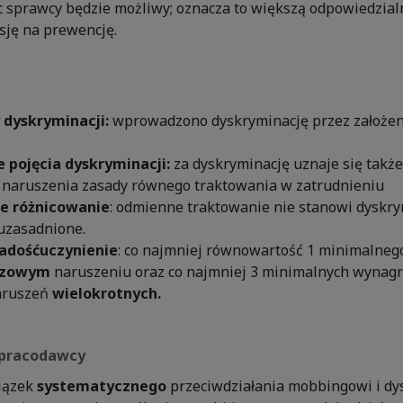
 sprawcy będzie możliwy; oznacza to większą odpowiedzial
sję na prewencję.
dyskryminacji:
wprowadzono dyskryminację przez założen
 pojęcia dyskryminacji:
za dyskryminację uznaje się także
naruszenia zasady równego traktowania w zatrudnieniu
e różnicowanie
: odmienne traktowanie nie stanowi dyskrymi
uzasadnione.
adośćuczynienie
: co najmniej równowartość 1 minimalne
azowym
naruszeniu oraz co najmniej 3 minimalnych wynag
aruszeń
wielokrotnych.
 pracodawcy
iązek
systematycznego
przeciwdziałania mobbingowi i dys