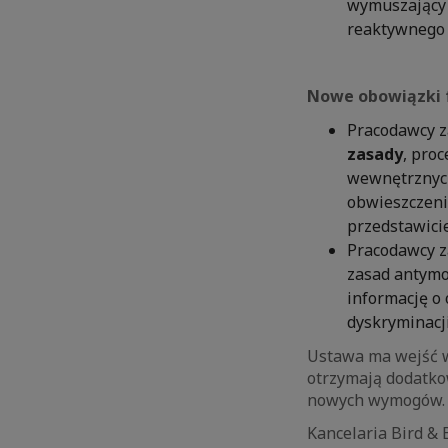
wymuszający 
reaktywnego
Nowe obowiązki 
Pracodawcy z
zasady
, pro
wewnętrznych
obwieszczeni
przedstawici
Pracodawcy z
zasad antymo
informację o
dyskryminacj
Ustawa ma wejść w
otrzymają dodatk
nowych wymogów.
Kancelaria Bird & 