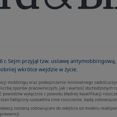
6 r. Sejm przyjął tzw. ustawę antymobbingową,
bniej wkrótce wejdzie w życie.
nicji mobbingu oraz podwyższenie minimalnego zadośćuczyn
liczbę sporów pracowniczych, jak i wartość dochodzonych ro
ć powództw wyłącznie z powodu błędnej kwalifikacji roszcz
 stan faktyczny uzasadnia inne roszczenie, będą zobowiązan
odawcy zostaną zobowiązani do odejścia od modelu reaktyw
 prewencji.