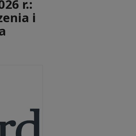
6 r.:
enia i
a