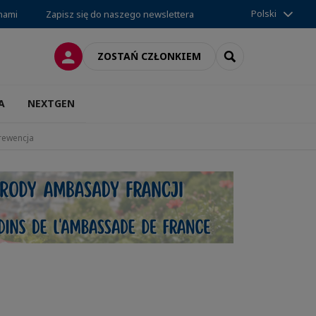
Polski
 nami
Zapisz się do naszego newslettera
LOGOWANIE
SEARCH
ZOSTAŃ CZŁONKIEM
A
NEXTGEN
rewencja