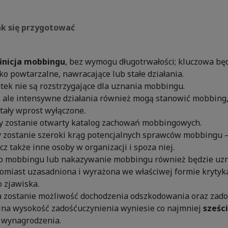
jak się przygotować
finicja mobbingu
, bez wymogu długotrwałości; kluczowa bę
o powtarzalne, nawracające lub stałe działania.
utek nie są rozstrzygające dla uznania mobbingu.
, ale intensywne działania również mogą stanowić mobbing,
tały wprost wyłączone.
 zostanie otwarty katalog zachowań mobbingowych.
 zostanie szeroki krąg potencjalnych sprawców mobbingu —
ecz także inne osoby w organizacji i spoza niej.
do mobbingu lub nakazywanie mobbingu również będzie uz
omiast uzasadniona i wyrażona we właściwej formie krytyka
 zjawiska.
 zostanie możliwość dochodzenia odszkodowania oraz zado
na wysokość zadośćuczynienia wyniesie co najmniej
sześc
 wynagrodzenia.