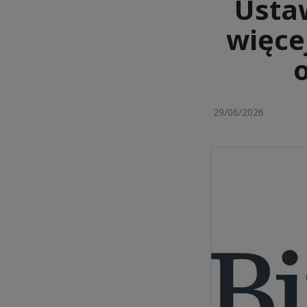
Usta
więce
29/06/2026