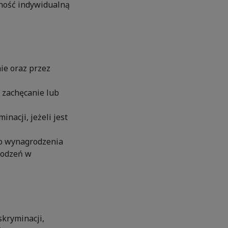
ność indywidualną
ie oraz przez
 zachęcanie lub
nacji, jeżeli jest
go wynagrodzenia
rodzeń w
kryminacji,