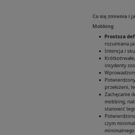
Co się zmienia i 
Mobbing
Prostsza de
rozumiana jak
Intencja i sk
Krótkotrwałe
incydenty zos
Wprowadzony
Potwierdzony
przełożeni, l
Zachęcanie 
mobbing, nat
stanowić tego
Potwierdzona
czym minimal
minimalnego