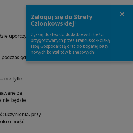
Close
Zaloguj się do Strefy
Członkowskiej!
Zyskaj dostęp do dodatkowych treści
dzie uporczywość
przygotowanych przez Francusko-Polską
Izbę Gospodarczą oraz do bogatej bazy
nowych kontaktów biznesowych!
 podczas gdy
 nie tylko
nawane za
 nie będzie
śćuczynienia, przy
iokrotność