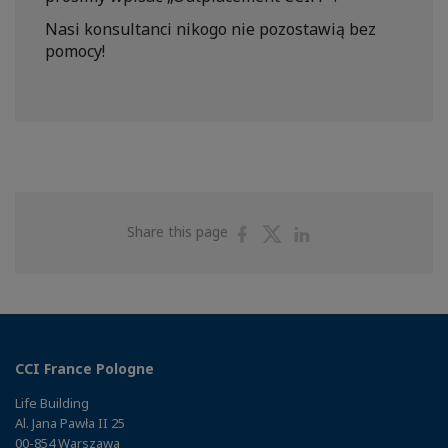
Nasi konsultanci nikogo nie pozostawią bez
pomocy!
Share
Share
Share
Share this page
on
on
on
Facebook
Twitter
Linkedin
CCI France Pologne
Life Building
Al. Jana Pawła II 25
00-854 Warszawa