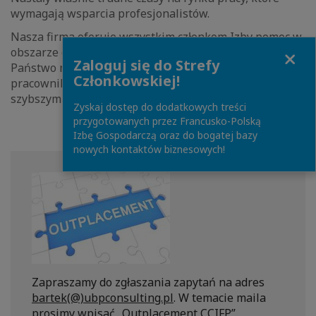
wymagają wsparcia profesjonalistów.
Nasza firma oferuje wszystkim członkom Izby pomoc w
Close
obszarze outplacementu. Dzięki temu będziecie
Zaloguj się do Strefy
Państwo mogli wesprzeć swoich zwalnianych
Członkowskiej!
pracowników w odnalezieniu się na rynku pracy oraz
szybszym znalezieniu nowego pracodawcy.
Zyskaj dostęp do dodatkowych treści
przygotowanych przez Francusko-Polską
Izbę Gospodarczą oraz do bogatej bazy
nowych kontaktów biznesowych!
Zapraszamy do zgłaszania zapytań na adres
bartek(@)ubpconsulting.pl
. W temacie maila
prosimy wpisać „Outplacement CCIFP”.