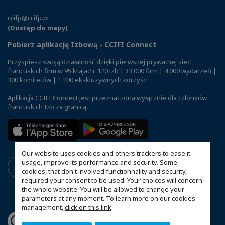
ccifp@ccifp.pl
(Dostęp do mapy)
Pobierz aplikację Izbową - CCIFI Connect
Przyspiesz swoją działalność dzięki pierwszej prywatnej sieci
francuskich firm w 95 krajach: 120 izb | 33 000 firm | 4 000 wydarzeń |
300 komitetów | 1 200 ekskluzywnych korzyści
Aplikacja CCIFI Connect jest przeznaczona wyłącznie dla członków
francuskich Izb za granicą
.
Our website uses cookies and others trackers to ease it
usage, improve its performance and security. Some
cookies, that don't involved functionnality and security,
required your consent to be used. Your choices will concern
the whole website. You will be allowed to change your
parameters at any moment. To learn more on our cookies
management,
click on this link
.