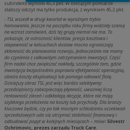
subindeks wyniósł 45,3 pkt. W bieżącym pomiarze
słabszy odczyt ma tylko produkcja, z wynikiem 45,2 pkt.
- TSL wszedł w drugi kwartał w wyraźnym trybie
hamowania. Jeszcze na początku roku firmy widziały szansę
na wzrost zamówień, dziś tej grupy niemal nie ma. To
pokazuje, że ostrożność klientów, presja kosztowa i
niepewność w łańcuchach dostaw mocno ograniczają
skłonność do planowania rozwoju. Jednocześnie nie mamy
do czynienia z całkowitym zatrzymaniem inwestycji. Część
firm nadal chce zwiększać nakłady, szczególnie tam, gdzie
inwestycja bezpośrednio poprawia efektywność operacyjną,
obniża koszty eksploatacji lub pomaga odnowić flotę.
Dzisiejszy obraz TSL jest więc bardzo selektywny:
przedsiębiorcy zabezpieczają płynność, uważniej liczą
rentowność zleceń i odkładają decyzje, które nie mają
szybkiego przełożenia na koszty lub przychody. Dla branży
kluczowe będzie, czy po tak mocnym schłodzeniu oczekiwań
sprzedażowych uda się utrzymać stabilność finansową i
odbudować popyt w kolejnych miesiącach
– mówi
Silvestr
Ochrimovic, prezes zarządu Truck Care
.