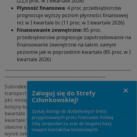
(22,5 proc. w I kwartale 2026)
Płynność finansowa
: 4 proc. przedsiębiorców
prognozuje wyższy poziom płynności finansowej
niż w I kwartale br. (11 proc. w I kwartale 2026)
Finansowanie zewnętrzne:
85 proc.
przedsiębiorców prognozuje zapotrzebowanie na
finansowanie zewnętrzne na takim. samym
poziomie jak w poprzednim kwartale (85 proc. w I
kwartale 2026)
---------------------------------------------------------------------
-------------------------------------------------------
Subindeks Barometru EFL na II kwartał br. dla branży
Close
Zaloguj się do Strefy
transportu, spedycji i logistyki wyniósł 46,9 pkt., o 5,1
Członkowskiej!
pkt. mniej niż w I kwartale 2026 roku. To już trzeci
kolejny kwartał spadku nastrojów w TSL. W III
Zyskaj dostęp do dodatkowych treści
kwartale 2025 roku wskaźnik wynosił 54,4 pkt., w IV
przygotowanych przez Francusko-Polską
kwartale 53,3 pkt., na początku 2026 roku 52 pkt., a
Izbę Gospodarczą oraz do bogatej bazy
obecnie spadł poniżej progu 50 pkt. Ostatni niższy
nowych kontaktów biznesowych!
wynik sektor odnotował w IV kwartale 2020 roku, kiedy