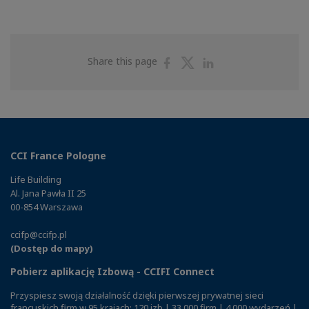
Share
Share
Share
Share this page
on
on
on
Facebook
Twitter
Linkedin
CCI France Pologne
Life Building
Al. Jana Pawła II 25
00-854 Warszawa
ccifp@ccifp.pl
(Dostęp do mapy)
Pobierz aplikację Izbową - CCIFI Connect
Przyspiesz swoją działalność dzięki pierwszej prywatnej sieci
francuskich firm w 95 krajach: 120 izb | 33 000 firm | 4 000 wydarzeń |