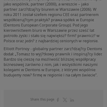
jako wspólnik, partner (2000), a wreszcie – jako
partner zarz?dzaj?cy biurem w Warszawie (2006). W
roku 2011 został szefem regionu CEE oraz partnerem
współkieruj?cym praktyk? prawa spółek w Europie
(Dentons European Corporate Group). Pod jego
kierownictwem biuro w Warszawie przez sześć lat
potroiło zyski i stało się największ? firm? prawnicz? w
Polsce oraz jedn? z najbardziej cenionych w regionie.
Elliott Portnoy - globalny partner zarz?dzaj?cy Dentons
dodał: „Tomasz to wyj?tkowy prawnik i inspiruj?cy lider.
Bardzo się cieszę na możliwość bliższej współpracy
biznesowej zarówno z nim, jak i wszystkimi naszymi
kolegami w Dentons w Europie, z którymi wspólnie
budujemy now? firmę w regionie i na całym świecie”.
Share
Share
Share
Share this page
on
on
on