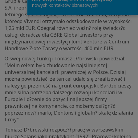
Grupie Canal+ podczas wartej 1,5 mld euro fuzji z TVN
nowych kontaktów biznesowych!
S.A. i reprezentował koncern Vivendi podczas ponad 11-
letniego sporu o ugodę z Deutsche Telekom, w wyniku
którego Vivendi otrzymało odszkodowanie w wysokości
1,25 mld EUR. Odegrał również ważn? rolę świadcz?c
usługi doradcze dla CBRE Global Investors przy
międzynarodowej inwestycji Joint Venture w Centrum
Handlowe Złote Tarasy o wartości 400 mln EUR.
O swej nowej funkcji Tomasz D?browski powiedział:
“Moim celem było zbudowanie najsilniejszej
uniwersalnej kancelarii prawniczej w Polsce. Dzisiaj
można powiedzieć, że ten cel udało się zrealizować i
należy go przenieść na grunt europejski. Bardzo cieszy
mnie silna potrzeba dalszego rozwoju kancelarii w
Europie i d?żenie do pozycji najlepszej firmy
prawniczej na kontynencie, co możemy osi?gn?ć
poprzez now? markę Dentons i globaln? skalę działania
firmy”.
Tomasz D?browski rozpocz?ł pracę w warszawskim
biurze Salans jako praktykant (1992). Pracował kolejno