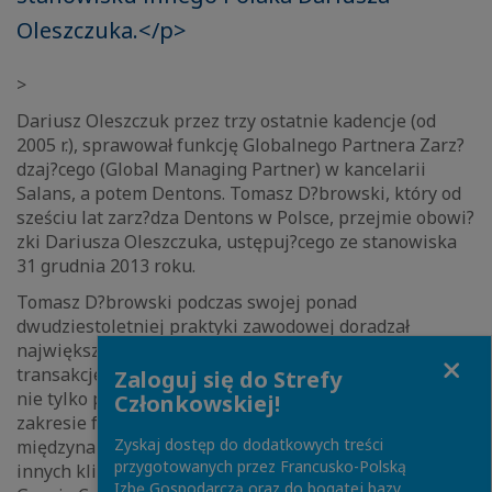
Oleszczuka.</p>
>
Dariusz Oleszczuk przez trzy ostatnie kadencje (od
2005 r.), sprawował funkcję Globalnego Partnera Zarz?
dzaj?cego (Global Managing Partner) w kancelarii
Salans, a potem Dentons. Tomasz D?browski, który od
sześciu lat zarz?dza Dentons w Polsce, przejmie obowi?
zki Dariusza Oleszczuka, ustępuj?cego ze stanowiska
31 grudnia 2013 roku.
Tomasz D?browski podczas swojej ponad
dwudziestoletniej praktyki zawodowej doradzał
największym międzynarodowym firmom i prowadził
Close
transakcje, dzięki którym zdobył zasłużon? reputację
Zaloguj się do Strefy
nie tylko polskiego, ale i europejskiego eksperta w
Członkowskiej!
zakresie fuzji i przejęć. Reprezentował firmy
Zyskaj dostęp do dodatkowych treści
międzynarodowe, fundusze inwestycyjne, banki i
przygotowanych przez Francusko-Polską
innych klientów instytucjonalnych. Doradzał m.in.
Izbę Gospodarczą oraz do bogatej bazy