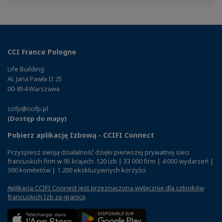
Facebook
Twitter
Linkedin
CCI France Pologne
Life Building
Al. Jana Pawła II 25
00-854 Warszawa
ccifp@ccifp.pl
(Dostęp do mapy)
Pobierz aplikację Izbową - CCIFI Connect
Przyspiesz swoją działalność dzięki pierwszej prywatnej sieci
francuskich firm w 95 krajach: 120 izb | 33 000 firm | 4 000 wydarzeń |
300 komitetów | 1 200 ekskluzywnych korzyści
Aplikacja CCIFI Connect jest przeznaczona wyłącznie dla członków
francuskich Izb za granicą
.