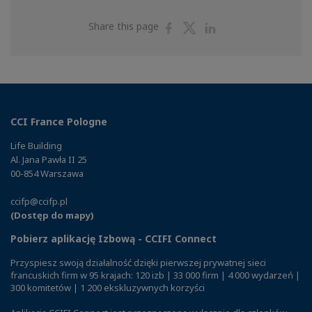
Share
Share
Share
Share this page
on
on
on
Facebook
Twitter
Linkedin
CCI France Pologne
Life Building
Al. Jana Pawła II 25
00-854 Warszawa
ccifp@ccifp.pl
(Dostęp do mapy)
Pobierz aplikację Izbową - CCIFI Connect
Przyspiesz swoją działalność dzięki pierwszej prywatnej sieci
francuskich firm w 95 krajach: 120 izb | 33 000 firm | 4 000 wydarzeń |
300 komitetów | 1 200 ekskluzywnych korzyści