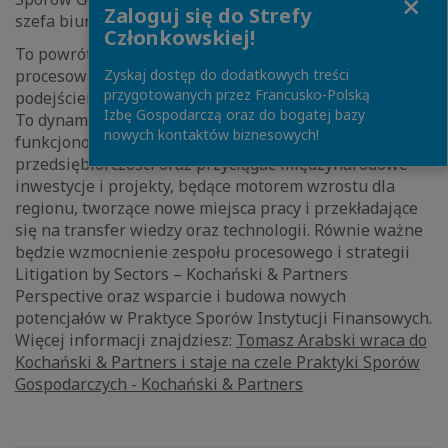
Zaloguj się do Strefy
szefa biura kancelarii w Krakowie.
Członkowskiej!
To powrót cenionego eksperta, który swoją wiedzę
Zyskaj dostęp do dodatkowych treści
procesową łączy z biznesowym, czysto pragmatycznym
przygotowanych przez Francusko-Polską
podejściem. Misja Tomasza opiera się na kilku filarach.
Izbę Gospodarczą oraz do bogatej bazy
To dynamiczny rozwój krakowskiego biura, które ma
nowych kontaktów biznesowych!
funkcjonować jako hub dla silnych, lokalnych liderów
przedsiębiorczości oraz przyciągać międzynarodowe
inwestycje i projekty, będące motorem wzrostu dla
regionu, tworzące nowe miejsca pracy i przekładające
się na transfer wiedzy oraz technologii. Równie ważne
będzie wzmocnienie zespołu procesowego i strategii
Litigation by Sectors – Kochański & Partners
Perspective oraz wsparcie i budowa nowych
potencjałów w Praktyce Sporów Instytucji Finansowych.
Więcej informacji znajdziesz:
Tomasz Arabski wraca do
Kochański & Partners i staje na czele Praktyki Sporów
Gospodarczych - Kochański & Partners