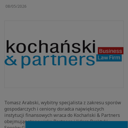
08/05/2026
Tomasz Arabski, wybitny specjalista z zakresu sporów
gospodarczych i ceniony doradca największych
instytucji finansowych wraca do Kochański & Partners
obejmując stanowisko Partnera i lidera Praktyki
Close
Sporów Gospodarczych (Commercial Disputes) oraz