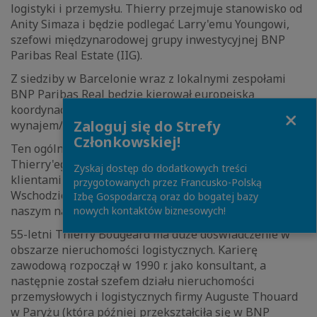
logistyki i przemysłu. Thierry przejmuje stanowisko od
Anity Simaza i będzie podlegać Larry'emu Youngowi,
szefowi międzynarodowej grupy inwestycyjnej BNP
Paribas Real Estate (IIG).
Z siedziby w Barcelonie wraz z lokalnymi zespołami
BNP Paribas Real będzie kierował europejską
koordynacją nieruchomości logistycznych (inwestycje i
Close
Zaloguj się do Strefy
wynajem/sprzedaż).
Członkowskiej!
Ten ogólnoeuropejski zespół kierowany przez
Thierry'ego, będzie nadal realizować projekty z
Zyskaj dostęp do dodatkowych treści
klientami inwestorskimi w Europie, Azji, na Bliskim
przygotowanych przez Francusko-Polską
Wschodzie i w Ameryce Północnej, a także pomagać
Izbę Gospodarczą oraz do bogatej bazy
naszym najemcom w ich europejskiej ekspansji.
nowych kontaktów biznesowych!
55-letni Thierry Bougeard ma duże doświadczenie w
obszarze nieruchomości logistycznych. Karierę
zawodową rozpoczął w 1990 r. jako konsultant, a
następnie został szefem działu nieruchomości
przemysłowych i logistycznych firmy Auguste Thouard
w Paryżu (która później przekształciła się w BNP