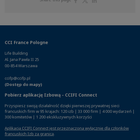
on
on
on
Facebook
Twitter
Linkedin
CCI France Pologne
Life Building
Al. Jana Pawła II 25
00-854 Warszawa
ccifp@ccifp.pl
(Dostęp do mapy)
Pobierz aplikację Izbową - CCIFI Connect
Przyspiesz swoją działalność dzięki pierwszej prywatnej sieci
francuskich firm w 95 krajach: 120 izb | 33 000 firm | 4 000 wydarzeń |
300 komitetów | 1 200 ekskluzywnych korzyści
Aplikacja CCIFI Connect jest przeznaczona wyłącznie dla członków
francuskich Izb za granicą
.