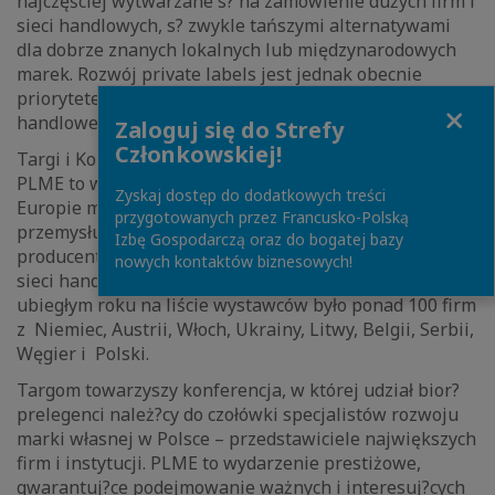
najczęściej wytwarzane s? na zamówienie dużych firm i
sieci handlowych, s? zwykle tańszymi alternatywami
dla dobrze znanych lokalnych lub międzynarodowych
marek. Rozwój private labels jest jednak obecnie
priorytetem deklarowanym przez wszystkie sieci
Close
handlowe na całym świecie.
Zaloguj się do Strefy
Członkowskiej!
Targi i Konferencja Producentów Marek Własnych
PLME to wydarzenie, które jest jedn? z nielicznych w
Zyskaj dostęp do dodatkowych treści
Europie międzynarodowych platform biznesowych dla
przygotowanych przez Francusko-Polską
przemysłu marek własnych, miejscem spotkań
Izbę Gospodarczą oraz do bogatej bazy
producentów, odbiorców hurtowych i najważniejszych
nowych kontaktów biznesowych!
sieci handlowych z całego Starego Kontynentu. W
ubiegłym roku na liście wystawców było ponad 100 firm
z Niemiec, Austrii, Włoch, Ukrainy, Litwy, Belgii, Serbii,
Węgier i Polski.
Targom towarzyszy konferencja, w której udział bior?
prelegenci należ?cy do czołówki specjalistów rozwoju
marki własnej w Polsce – przedstawiciele największych
firm i instytucji. PLME to wydarzenie prestiżowe,
gwarantuj?ce podejmowanie ważnych i interesuj?cych