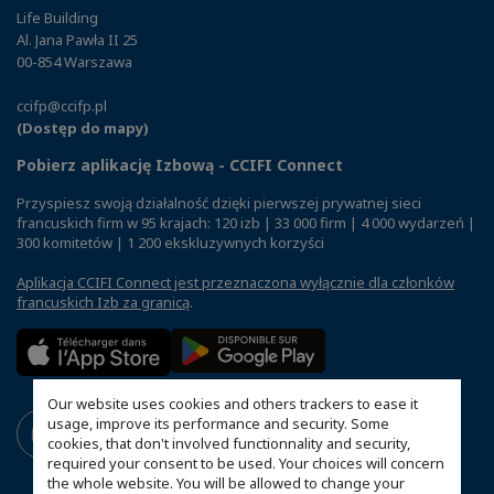
Life Building
Al. Jana Pawła II 25
00-854 Warszawa
ccifp@ccifp.pl
(Dostęp do mapy)
Pobierz aplikację Izbową - CCIFI Connect
Przyspiesz swoją działalność dzięki pierwszej prywatnej sieci
francuskich firm w 95 krajach: 120 izb | 33 000 firm | 4 000 wydarzeń |
300 komitetów | 1 200 ekskluzywnych korzyści
Aplikacja CCIFI Connect jest przeznaczona wyłącznie dla członków
francuskich Izb za granicą
.
Our website uses cookies and others trackers to ease it
usage, improve its performance and security. Some
cookies, that don't involved functionnality and security,
required your consent to be used. Your choices will concern
the whole website. You will be allowed to change your