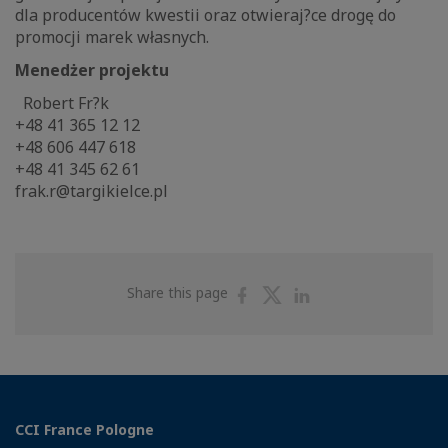
dla producentów kwestii oraz otwieraj?ce drogę do
promocji marek własnych.
Menedżer projektu
Robert Fr?k
+48 41 365 12 12
+48 606 447 618
+48 41 345 62 61
frak.r@targikielce.pl
Share
Share
Share
Share this page
on
on
on
Facebook
Twitter
Linkedin
CCI France Pologne