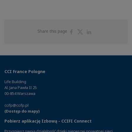
Share
Share
Share
Share this page
on
on
on
Facebook
Twitter
Linkedin
CCI France Pologne
Life Building
Al. Jana Pawła II 25
00-854 Warszawa
ccifp@ccifp.pl
(Dostęp do mapy)
Pobierz aplikację Izbową - CCIFI Connect
Przyspiesz swoją działalność dzięki pierwszej prywatnej sieci