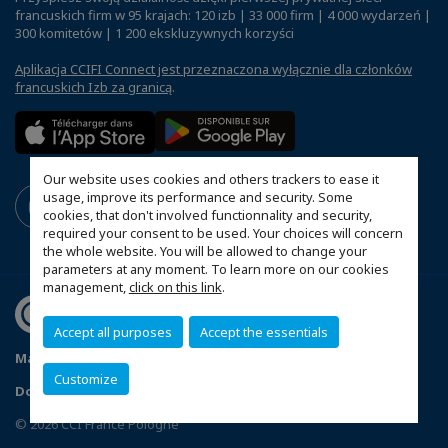
francuskich firm w 95 krajach: 120 izb | 33 000 firm | 4 000 wydarzeń |
300 komitetów | 1 200 ekskluzywnych korzyści
Aplikacja CCIFI Connect jest przeznaczona wyłącznie dla członków
francuskich Izb za granicą
.
Our website uses cookies and others trackers to ease it
usage, improve its performance and security. Some
cookies, that don't involved functionnality and security,
required your consent to be used. Your choices will concern
the whole website. You will be allowed to change your
parameters at any moment. To learn more on our cookies
management,
click on this link
.
Accept all purposes
Accept the essentials
Mapa witryny
Polityka prywatności
Statut CCIFP
Customize
Dopasuj swoje ustawienia cookies
© 2026 CCI France Pologne