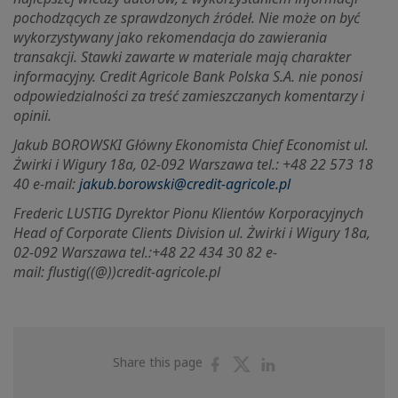
pochodzących ze sprawdzonych źródeł. Nie może on być
wykorzystywany jako rekomendacja do zawierania
transakcji. Stawki zawarte w materiale mają charakter
informacyjny. Credit Agricole Bank Polska S.A. nie ponosi
odpowiedzialności za treść zamieszczanych komentarzy i
opinii.
Jakub BOROWSKI Główny Ekonomista Chief Economist ul.
Żwirki i Wigury 18a, 02-092 Warszawa tel.: +48 22 573 18
40 e-mail:
jakub.borowski@credit-agricole.pl
Frederic LUSTIG Dyrektor Pionu Klientów Korporacyjnych
Head of Corporate Clients Division ul.
Żwirki i Wigury 18a,
02-092 Warszawa tel.:+48 22 434 30 82 e-
mail:
flustig((@))credit-agricole.pl
Share
Share
Share
Share this page
on
on
on
Facebook
Twitter
Linkedin