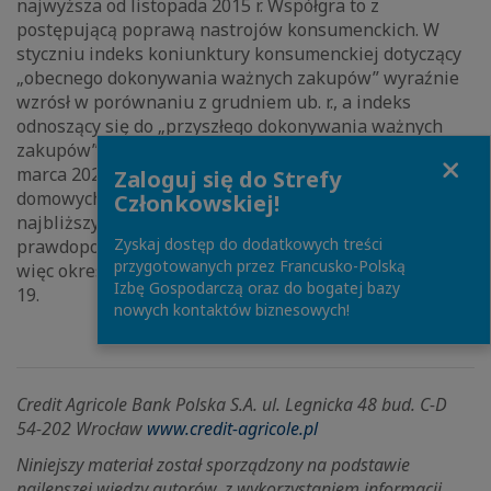
najwyższa od listopada 2015 r. Współgra to z
postępującą poprawą nastrojów konsumenckich. W
styczniu indeks koniunktury konsumenckiej dotyczący
„obecnego dokonywania ważnych zakupów” wyraźnie
wzrósł w porównaniu z grudniem ub. r., a indeks
odnoszący się do „przyszłego dokonywania ważnych
zakupów” ukształtował się na poziomie najwyższym od
Close
marca 2020 r. Ponadto, w styczniu odsetek gospodarstw
Zaloguj się do Strefy
domowych uznających zakup samochodu w ciągu
Członkowskiej!
najbliższych dwunastu miesięcy za bardzo lub dość
Zyskaj dostęp do dodatkowych treści
prawdopodobny był najwyższy od stycznia 2020 r., a
przygotowanych przez Francusko-Polską
więc okresu poprzedzającego wybuch pandemii COVID-
Izbę Gospodarczą oraz do bogatej bazy
19.
nowych kontaktów biznesowych!
Credit Agricole Bank Polska S.A. ul. Legnicka 48 bud. C-D
54-202 Wrocław
www.credit-agricole.pl
Niniejszy materiał został sporządzony na podstawie
najlepszej wiedzy autorów, z wykorzystaniem informacji