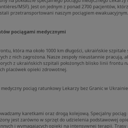
czony na pokładzie specjalnego pociągu medycznego Lekarzy 
ntières/MSF). Jest on jednym z ponad 2700 pacjentów, któr
ostali przetransportowani naszym pociągiem ewakuacyjnym
ntów pociągami medycznymi
frontu, która ma około 1000 km długości, ukraińskie szpitale
rych z nich zagrożona. Nasze zespoły nieustannie pracują,
horych z ukraińskich szpitali położonych blisko linii frontu 
ych placówek opieki zdrowotnej.
– medyczny pociąg ratunkowy Lekarzy bez Granic w Ukrainie
wadzamy karetkami oraz drogą kolejową. Specjalny pociąg
żony jest zarówno w sprzęt do udzielenia podstawowej opiek
nnych i wymagających opieki na intensywnej terapii. Trasy