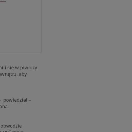
li się w piwnicy.
ewnątrz, aby
– powiedział –
iona.
w obwodzie