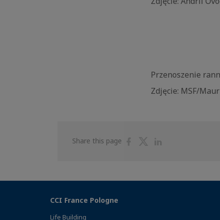
Zdjęcie: Andrii Ov
Przenoszenie rann
Zdjęcie: MSF/Mau
Share
Share
Share
Share this page
on
on
on
Facebook
Twitter
Linkedin
CCI France Pologne
Life Building