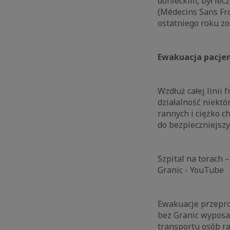
donieckim, był le
(Médecins Sans Fro
ostatniego roku z
Ewakuacja pacje
Wzdłuż całej linii 
działalność niektó
rannych i ciężko c
do bezpieczniejsz
Szpital na torach 
Granic - YouTube
Ewakuacje przepro
bez Granic wyposa
transportu osób ra