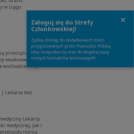
bez Granic
zy w ciągu
.
Close
Zaloguj się do Strefy
Członkowskiej!
Zyskaj dostęp do dodatkowych treści
przygotowanych przez Francusko-Polską
Izbę Gospodarczą oraz do bogatej bazy
 są przeciążone, a
nowych kontaktów biznesowych!
 aby ewakuować
na wschodzie kraju
 | Lekarze bez
 medyczny Lekarzy
i medycznej, jak i
 przejazdu różnią