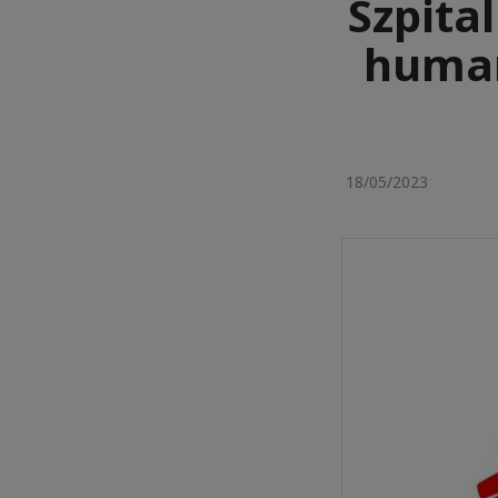
Szpita
human
18/05/2023