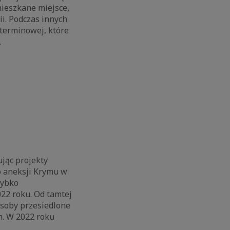
mieszkane miejsce,
i. Podczas innych
terminowej, które
h.
ując projekty
o aneksji Krymu w
zybko
022 roku. Od tamtej
osoby przesiedlone
m. W 2022 roku