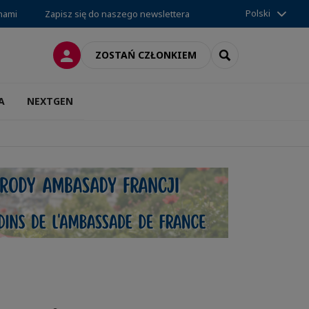
Polski
 nami
Zapisz się do naszego newslettera
LOGOWANIE
SEARCH
ZOSTAŃ CZŁONKIEM
A
NEXTGEN