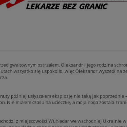
rzed gwałtownym ostrzałem, Oleksandr i jego rodzina schroni
utach wszystko się uspokoiło, więc Oleksandr wyszedł na z
rza.
nuty później usłyszałem eksplozję nie taką jak poprzednie 
ron. Nie miałem czasu na ucieczkę, a moja noga została zran
pochodzi z miejscowości Wuhłedar we wschodniej Ukrainie 