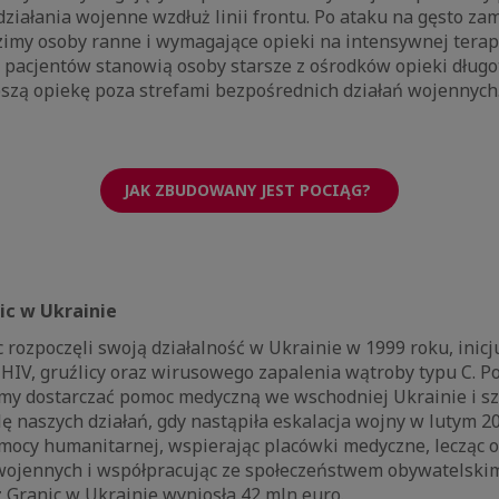
działania wojenne wzdłuż linii frontu. Po ataku na gęsto za
imy osoby ranne i wymagające opieki na intensywnej terapi
 pacjentów stanowią osoby starsze z ośrodków opieki długo
szą opiekę poza strefami bezpośrednich działań wojennyc
JAK ZBUDOWANY JEST POCIĄG?
ic w Ukrainie
 rozpoczęli swoją działalność w Ukrainie w 1999 roku, inicj
 HIV, gruźlicy oraz wirusowego zapalenia wątroby typu C. P
śmy dostarczać pomoc medyczną we wschodniej Ukrainie i s
ę naszych działań, gdy nastąpiła eskalacja wojny w lutym 2
mocy humanitarnej, wspierając placówki medyczne, lecząc 
wojennych i współpracując ze społeczeństwem obywatelski
 Granic w Ukrainie wyniosła 42 mln euro.