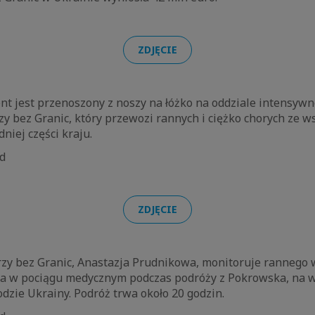
ZDJĘCIE
nt jest przenoszony z noszy na łóżko na oddziale intensywn
 bez Granic, który przewozi rannych i ciężko chorych ze w
niej części kraju.
od
ZDJĘCIE
rzy bez Granic, Anastazja Prudnikowa, monitoruje rannego 
a w pociągu medycznym podczas podróży z Pokrowska, na w
dzie Ukrainy. Podróż trwa około 20 godzin.