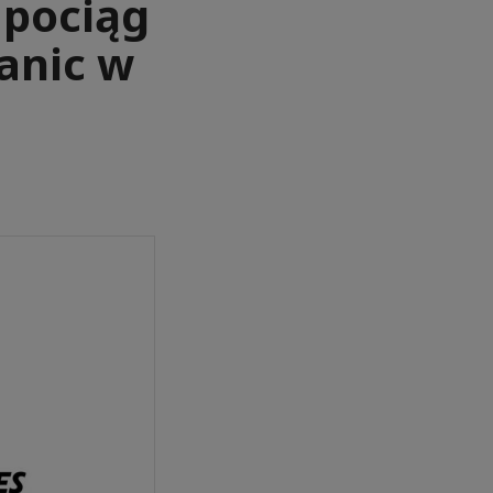
 pociąg
anic w