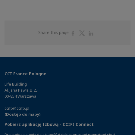
Share
Share
Share
Share this page
on
on
on
Facebook
Twitter
Linkedin
CCI France Pologne
Life Building
Al. Jana Pawła II 25
00-854 Warszawa
ccifp@ccifp.pl
(Dostęp do mapy)
Pobierz aplikację Izbową - CCIFI Connect
Przyspiesz swoją działalność dzięki pierwszej prywatnej sieci