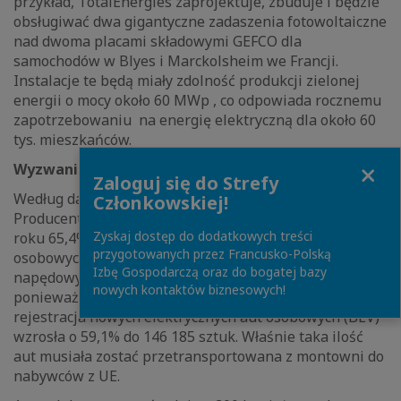
przykład, TotalEnergies zaprojektuje, zbuduje i będzie
obsługiwać dwa gigantyczne zadaszenia fotowoltaiczne
nad dwoma placami składowymi GEFCO dla
samochodów w Blyes i Marckolsheim we Francji.
Instalacje te będą miały zdolność produkcji zielonej
energii o mocy około 60 MWp , co odpowiada rocznemu
zapotrzebowaniu na energię elektryczną dla około 60
tys. mieszkańców.
Close
Wyzwania transportowe
Zaloguj się do Strefy
Według danych Europejskiego Stowarzyszenia
Członkowskiej!
Producentów Samochodów (ACEA) w 1. kwartale 2021
Zyskaj dostęp do dodatkowych treści
roku 65,4% spośród sprzedanych nowych aut
przygotowanych przez Francusko-Polską
osobowych w UE było zasilanych benzyną lub olejem
Izbę Gospodarczą oraz do bogatej bazy
napędowym*. Jednak sytuacja dynamicznie się zmienia,
nowych kontaktów biznesowych!
ponieważ w porównaniu do 1. kwartału 2020 roku
rejestracja nowych elektrycznych aut osobowych (BEV)
wzrosła o 59,1% do 146 185 sztuk. Właśnie taka ilość
aut musiała zostać przetransportowana z montowni do
nabywców z UE.