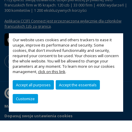
francuskich firm w 95 krajach: 120 izb | 33 000 firm | 4 000 wydarzeń |
300 komitetów | 1 200 ekskluzywnych korzyści
Aplikacja CCIFI Connect jest przeznaczona wyłącznie dla członków
francuskich Izb za granicą
.
Our website uses cookies and others trackers to ease it
usage, improve its performance and security. Some
cookies, that don't involved functionnality and security,
required your consent to be used. Your choices will concern
the whole website. You will be allowed to change your
parameters at any moment. To learn more on our cookies
management,
click on this link
.
Accept all purposes
Accept the essentials
Customize
Mapa witryny
Polityka prywatności
Statut CCIFP
Dopasuj swoje ustawienia cookies
© 2026 CCI France Pologne