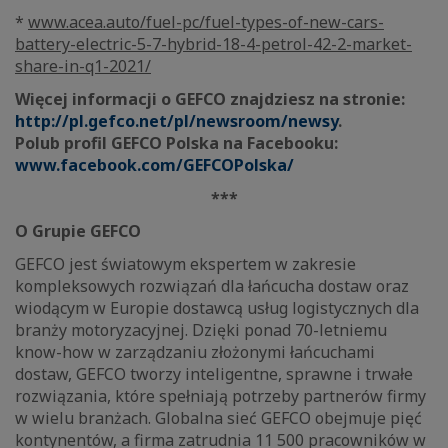
*
www.acea.auto/fuel-pc/fuel-types-of-new-cars-
battery-electric-5-7-hybrid-18-4-petrol-42-2-market-
share-in-q1-2021/
Więcej informacji o GEFCO znajdziesz na stronie:
http://pl.gefco.net/pl/newsroom/newsy
.
Polub profil GEFCO Polska na Facebooku:
www.facebook.com/GEFCOPolska/
***
O Grupie GEFCO
GEFCO jest światowym ekspertem w zakresie
kompleksowych rozwiązań dla łańcucha dostaw oraz
wiodącym w Europie dostawcą usług logistycznych dla
branży motoryzacyjnej. Dzięki ponad 70-letniemu
know-how w zarządzaniu złożonymi łańcuchami
dostaw, GEFCO tworzy inteligentne, sprawne i trwałe
rozwiązania, które spełniają potrzeby partnerów firmy
w wielu branżach. Globalna sieć GEFCO obejmuje pięć
kontynentów, a firma zatrudnia 11 500 pracowników w