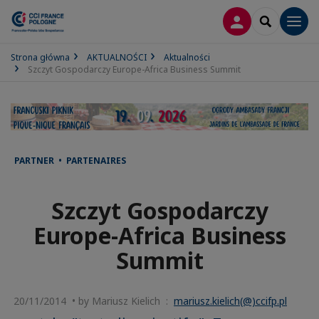
LOGOWANIE
SEARCH
Men
Strona główna
AKTUALNOŚCI
Aktualności
Szczyt Gospodarczy Europe-Africa Business Summit
PARTNER • PARTENAIRES
Szczyt Gospodarczy
Europe-Africa Business
Summit
20/11/2014 • by Mariusz Kielich :
mariusz.kielich(@)ccifp.pl