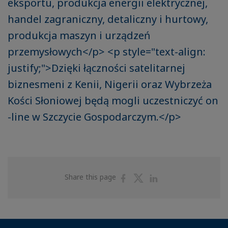
eksportu, produkcja energii elektrycznej,
handel zagraniczny, detaliczny i hurtowy,
produkcja maszyn i urządzeń
przemysłowych</p> <p style="text-align:
justify;">Dzięki łączności satelitarnej
biznesmeni z Kenii, Nigerii oraz Wybrzeża
Kości Słoniowej będą mogli uczestniczyć on
-line w Szczycie Gospodarczym.</p>
Share
Share
Share
Share this page
on
on
on
Facebook
Twitter
Linkedin