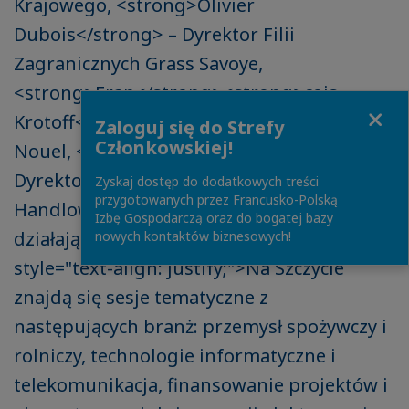
Krajowego, <strong>Olivier
Dubois</strong> – Dyrektor Filii
Zagranicznych Grass Savoye,
<strong>Fran</strong><strong>çois
Close
Krotoff</strong> – Partner Gide Loyrette
Zaloguj się do Strefy
Członkowskiej!
Nouel, <strong>Muda Yusuf,</strong>
Dyrektor Generalny Izby Przemysłowo
Zyskaj dostęp do dodatkowych treści
przygotowanych przez Francusko-Polską
Handlowej w Lagos oraz prezesi firm
Izbę Gospodarczą oraz do bogatej bazy
działających na rynku afrykańskim.</p> <p
nowych kontaktów biznesowych!
style="text-align: justify;">Na Szczycie
znajdą się sesje tematyczne z
następujących branż: przemysł spożywczy i
rolniczy, technologie informatyczne i
telekomunikacja, finansowanie projektów i