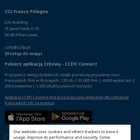
CCI France Pologne
Life Building
Al. Jana Pawła II 25
00-854 Warszawa
ccifp@ccifp.pl
(Dostęp do mapy)
Pobierz aplikację Izbową - CCIFI Connect
Przyspiesz swoją działalność dzięki pierwszej prywatnej sieci
francuskich firm w 95 krajach: 120 izb | 33 000 firm | 4 000 wydarzeń |
300 komitetów | 1 200 ekskluzywnych korzyści
Aplikacja CCIFI Connect jest przeznaczona wyłącznie dla członków
francuskich Izb za granicą
.
Our website uses cookies and others trackers to ease it
usage, improve its performance and security. Some