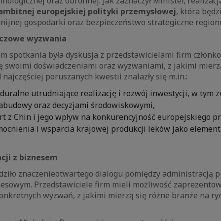
hnologicznej oraz obronnej. Jak zaznaczył Minister, realizacj
 ambitnej europejskiej polityki przemysłowej
, która będ
nijnej gospodarki oraz bezpieczeństwo strategiczne region
luczowe wyzwania
m spotkania była dyskusja z przedstawicielami firm członko
się swoimi doświadczeniami oraz wyzwaniami, z jakimi mierz
 najczęściej poruszanych kwestii znalazły się m.in.:
duralne utrudniające realizację i rozwój inwestycji, w tym 
abudowy oraz decyzjami środowiskowymi,
rt z Chin i jego wpływ na konkurencyjność europejskiego p
ocnienia i wsparcia krajowej produkcji leków jako elemen
acji z biznesem
dziło znaczenieotwartego dialogu pomiędzy administracją p
esowym. Przedstawiciele firm mieli możliwość zaprezento
onkretnych wyzwań, z jakimi mierzą się różne branże na ry