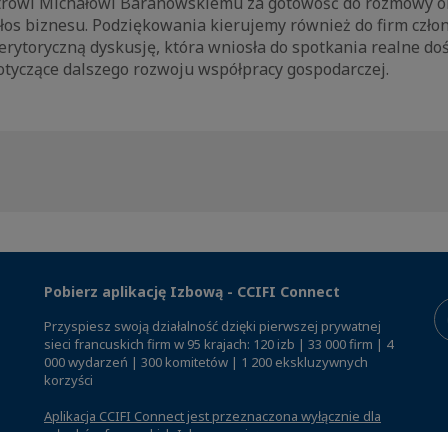
trowi Michałowi Baranowskiemu za gotowość do rozmowy 
głos biznesu. Podziękowania kierujemy również do firm czło
erytoryczną dyskusję, która wniosła do spotkania realne do
otyczące dalszego rozwoju współpracy gospodarczej.
Pobierz aplikację Izbową - CCIFI Connect
Przyspiesz swoją działalność dzięki pierwszej prywatnej
sieci francuskich firm w 95 krajach: 120 izb | 33 000 firm | 4
000 wydarzeń | 300 komitetów | 1 200 ekskluzywnych
korzyści
Aplikacja CCIFI Connect jest przeznaczona wyłącznie dla
członków francuskich Izb za granicą
.