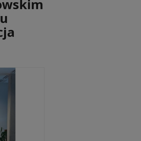
nowskim
iu
cja