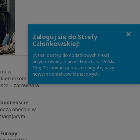
Close
Zaloguj się do Strefy
Członkowskiej!
Zyskaj dostęp do dodatkowych treści
przygotowanych przez Francusko-Polską
Izbę Gospodarczą oraz do bogatej bazy
anu w
nowych kontaktów biznesowych!
m kierunkom
olsce – zarówno w
 kontekście
chodzą obecnie w
wymagającym
 Europy
–