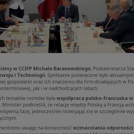
liśmy w CCIFP
Michała Baranowskiego
, Podsekretarza St
zwoju i Technologii
. Spotkanie poświęcone było aktualny
ej gospodarki oraz ich znaczeniu dla firm działających w P
oterminowej, jak i w nadchodzących latach.
ych tematów rozmów była
współpraca polsko-francuska w
. Minister podkreślił, że relacje między Polską a Francją w
tensywną fazę, jednocześnie rozwijając się w szczególnie 
tycznym.
 zwrócono uwagę na konieczność
wzmacniania odporności