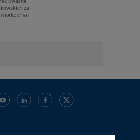
oraz uważne
nkowskich za
świadczenia i