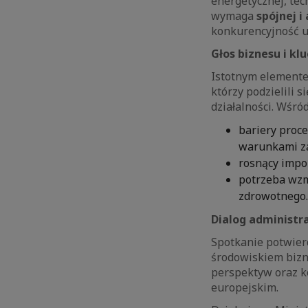
energetycznej, tec
wymaga
spójnej i
konkurencyjność u
Głos biznesu i k
Istotnym elemente
którzy podzielili 
działalności. Wśród
bariery proce
warunkami z
rosnący impo
potrzeba wzm
zdrowotnego.
Dialog administr
Spotkanie potwier
środowiskiem bizn
perspektyw oraz k
europejskim.