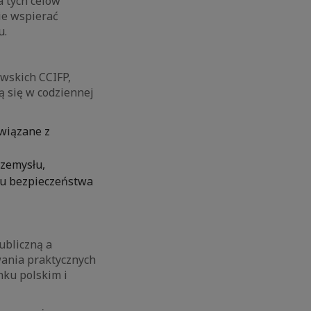
a tych celów
zie wspierać
u.
wskich CCIFP,
ą się w codziennej
związane z
rzemysłu,
tu bezpieczeństwa
ubliczną a
wania praktycznych
nku polskim i