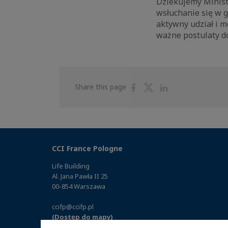
Dziekujemy Minis
wsłuchanie się w 
aktywny udział i m
ważne postulaty d
Share
Share
Share
Share this page
on
on
on
Facebook
Twitter
Linkedin
CCI France Pologne
Life Building
Al. Jana Pawła II 25
00-854 Warszawa
ccifp@ccifp.pl
(Dostęp do mapy)