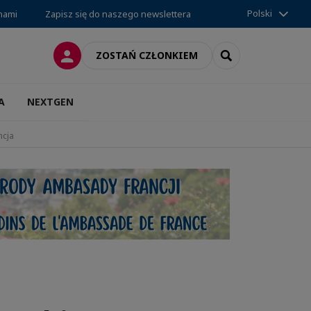
Polski
 nami
Zapisz się do naszego newslettera
LOGOWANIE
SEARCH
ZOSTAŃ CZŁONKIEM
A
NEXTGEN
ncja