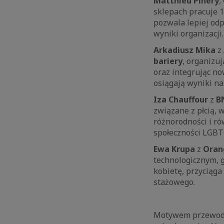
Matthieu Pihery
,
sklepach pracuje 1
pozwala lepiej odp
wyniki organizacji.
Arkadiusz Mika
z
bariery
, organizu
oraz integrując n
osiągają wyniki na
Iza Chauffour
z
B
związane z płcią,
różnorodności i ró
społeczności LGBT
Ewa Krupa
z
Oran
technologicznym, 
kobietę, przyciąg
stażowego.
Motywem przewod