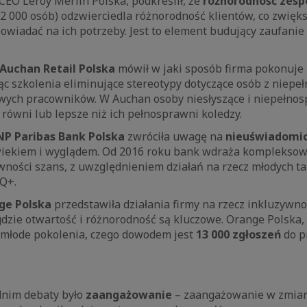
 CEO Leroy Merlin Polska, podkreślił, że
różnorodność zes
2 000 osób) odzwierciedla różnorodność klientów, co zwięks
owiadać na ich potrzeby. Jest to element budujący zaufanie
Auchan Retail Polska
mówił w jaki sposób firma pokonuje
jąc szkolenia eliminujące stereotypy dotyczące osób z niep
owych pracowników. W Auchan osoby niesłyszące i niepełno
 równi lub lepsze niż ich pełnosprawni koledzy.
NP Paribas Bank Polska
zwróciła uwagę na
nieuświadomio
 wiekiem i wyglądem. Od 2016 roku bank wdraża kompleksow
wności szans, z uwzględnieniem działań na rzecz młodych t
Q+.
ge Polska
przedstawiła działania firmy na rzecz inkluzywno
gdzie otwartość i różnorodność są kluczowe. Orange Polska,
a młode pokolenia, czego dowodem jest
13 000 zgłoszeń
do p
nim debaty było
zaangażowanie
– zaangażowanie w zmiany