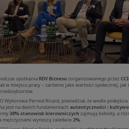
podczas spotkania
RDV Biznesu
zorganizowanego przez
CCI
ci
w miejscu pracy – zarówno jako wartości społecznej, jak i
rzedsiębiorstw.
EO Wyborowa Pernod Ricard, powiedział, że wedle podejścia 
ta jest na dwóch fundamentach:
autentyczności
i
kultywo
firmy
38% stanowisk kierowniczych
zajmują kobiety, a róż
 a mężczyznami wynoszą zaledwie
2%
.