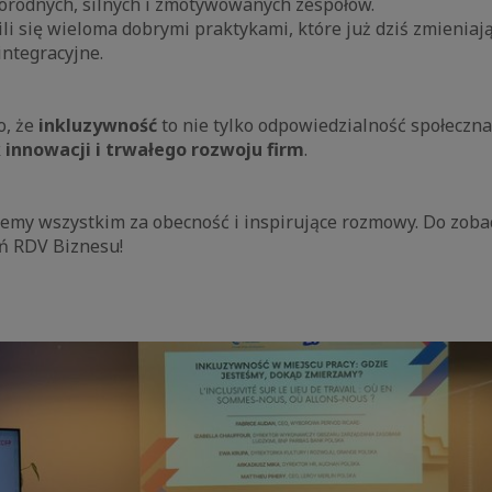
rodnych, silnych i zmotywowanych zespołów.
ili się wieloma dobrymi praktykami, które już dziś zmieniaj
integracyjne.
o, że
inkluzywność
to nie tylko odpowiedzialność społeczna
 innowacji i trwałego rozwoju firm
.
jemy wszystkim za obecność i inspirujące rozmowy. Do zoba
ń RDV Biznesu!
aic
e