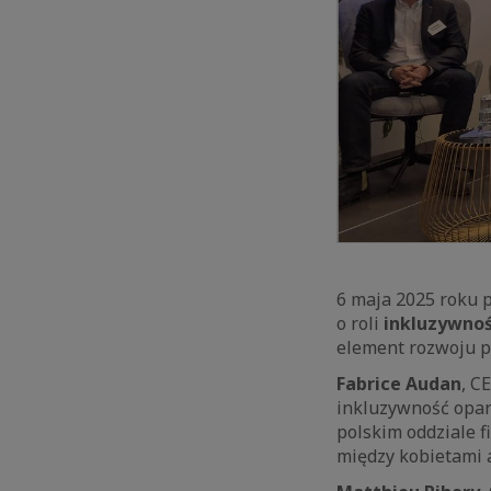
6 maja 2025 roku 
o roli
inkluzywnoś
element rozwoju p
Fabrice Audan
, C
inkluzywność opar
polskim oddziale 
między kobietami