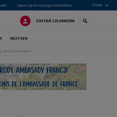
Polski
 nami
Zapisz się do naszego newslettera
LOGOWANIE
SEARCH
ZOSTAŃ CZŁONKIEM
A
NEXTGEN
śmy, dokąd zmierzamy?