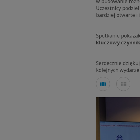
w budowanie różno
Uczestnicy podziel
bardziej otwarte i 
Spotkanie pokazał
kluczowy czynnik
Serdecznie dzięku
kolejnych wydarze
See
See
carousel
mos
mode
mod