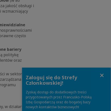
połów
(w 80
za jakość obsługi i
 i wzmacniający
niewidzialne
ełnosprawnościami
sprawne często
ne bariery
ą politykę
alentów oraz
Close
ści w sektorze
Zaloguj się do Strefy
 zarządzana przez
Członkowskiej!
rogramu
Zyskaj dostęp do dodatkowych treści
przygotowanych przez Francusko-Polską
Izbę Gospodarczą oraz do bogatej bazy
, w działania oraz
nowych kontaktów biznesowych!