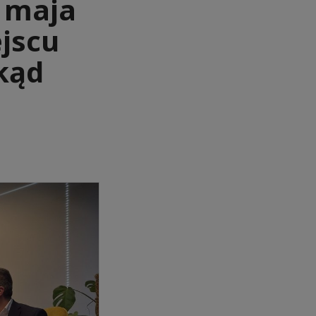
6 maja
jscu
okąd