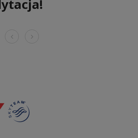
ytacja!
Previous
Next