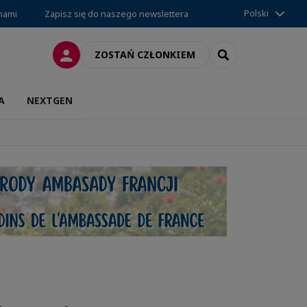
Polski
 nami
Zapisz się do naszego newslettera
LOGOWANIE
SEARCH
ZOSTAŃ CZŁONKIEM
A
NEXTGEN