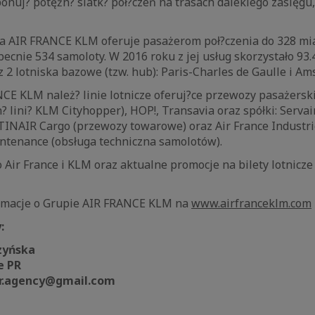
onuj? potężn? siatk? poł?czeń na trasach dalekiego zasięgu
a AIR FRANCE KLM oferuje pasażerom poł?czenia do 328 mia
obecnie 534 samoloty. W 2016 roku z jej usług skorzystało 9
 2 lotniska bazowe (tzw. hub): Paris-Charles de Gaulle i A
E KLM należ? linie lotnicze oferuj?ce przewozy pasażerski
n? lini? KLM Cityhopper), HOP!, Transavia oraz spółki: Servair
NAIR Cargo (przewozy towarowe) oraz Air France Industr
ntenance (obsługa techniczna samolotów).
o Air France i KLM oraz aktualne promocje na bilety lotnicze 
ormacje o Grupie AIR FRANCE KLM na
www.airfranceklm.com
:
zyńska
e PR
r.agency@gmail.com