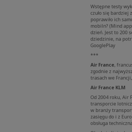
Wstępne testy wyk
czuło się bardziej
poprawiło ich samo
mobiln? (Mind app)
dzień. Jest to 200
dziedzinie, na pot
GooglePlay
***
Air France
, franc
zgodnie z najwyżs
trasach we Francji
Air France KLM
Od 2004 roku, Air 
transporcie lotni
w branży transpor
zasięgu do i z Eur
obsługa techniczn