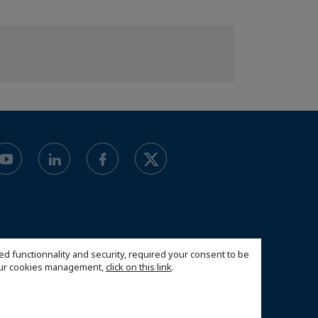
ed functionnality and security, required your consent to be
 our cookies management,
click on this link
.