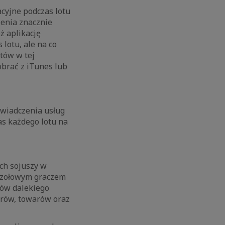
cyjne podczas lotu
zenia znacznie
ż aplikację
lotu, ale na co
tów w tej
obrać z iTunes lub
 świadczenia usług
as każdego lotu na
ych sojuszy w
 czołowym graczem
sów dalekiego
żerów, towarów oraz