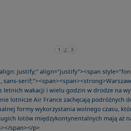
1
/
3
align: justify;" align="justify"><span style="fon
, sans-serif;"><span><span><strong>Warszawa,
 letnich wakacji i wielu godzin w drodze na w
nie lotnicze Air France zachęcają podróżnych d
alnej formy wykorzystania wolnego czasu, któ
ługich lotów międzykontynentalnych mają aż n
n></span></p>