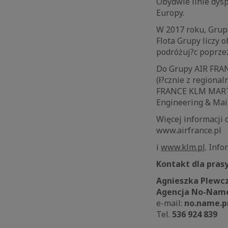
Obydwie linie dysp
Europy.
W 2017 roku, Grup
Flota Grupy liczy 
podróżuj?c poprzez
Do Grupy AIR FRANC
(ł?cznie z regional
FRANCE KLM MARTI
Engineering & Mai
Więcej informacji 
www.airfrance.pl
i
www.klm.pl
. Inf
Kontakt dla prasy
Agnieszka Plewc
Agencja No-Nam
e-mail:
no.name.p
Tel.
536 924 839