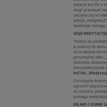
świecie ksi?żki o 
mog? pracować nad
zaczyna się od od
sekcję „medytacja
dalekiego zasięgu
SESJE MEDYTACY
“
Podróż na pokładzi
w podróży do domu,
lot to właśnie ten 
porozmyślać albo… 
ćwiczenia, dostosowa
która jednocześnie
ksi?żki „Medytacj
Christophe André j
ogromn? popularnoś
ze stresem, pomaga
pomaga medytacj
RELAKS I DOBRE