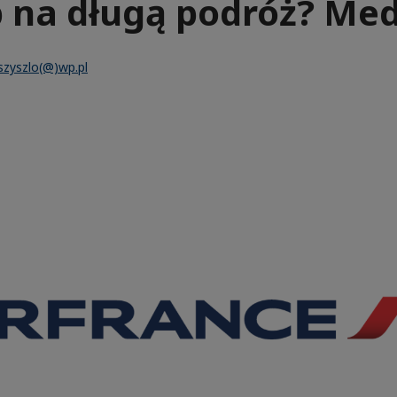
 na długą podróż? Med
.szyszlo(@)wp.pl
e
aïque