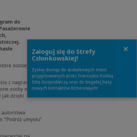
ogram do
 Pasażerowie
ch,
tniczej.
Close
 hasło
Zaloguj się do Strefy
Członkowskiej!
które zostały
Zyskaj dostęp do dodatkowych treści
u.
przygotowanych przez Francusko-Polską
się z nagrania
Izbę Gospodarczą oraz do bogatej bazy
nowych kontaktów biznesowych!
zone osoby w
 jak dzięki
a autorstwa
e: “Podróż umysłu”
j pierwszej na