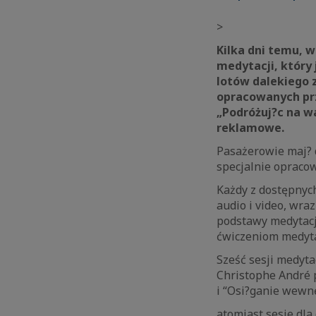
>
Kilka dni temu, w
medytacji, który
lotów dalekiego 
opracowanych prz
„Podróżuj?c na wa
reklamowe.
Pasażerowie maj? d
specjalnie opraco
Każdy z dostępnyc
audio i video, wra
podstawy medytacji
ćwiczeniom medyta
Sześć sesji medyta
Christophe André p
i “Osi?ganie wewn
atomiast sesje dla