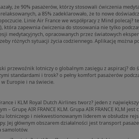
azały, że 90% pasażerów, którzy stosowali ćwiczenia medyta
 zrelaksowanych, a 85% zadeklarowało, że to nowe doświadc
poczucie. Linie Air France we współpracy z Mind polecaj? te
, która zapewnia ćwiczenia do stosowania nie tylko podczas 
 sesji medytacyjnych, opracowanych przez światowych eksper
rzeby różnych sytuacji życia codziennego. Aplikację można p
uski przewoźnik lotniczy o globalnym zasięgu z aspiracj? do
zymi standardami i trosk? o pełny komfort pasażerów podcz
, w Europie i na świecie.
France i KLM Royal Dutch Airlines tworz? jeden z największ
czym – Grupę AIR FRANCE KLM. Grupa AIR FRANCE KLM jest
tu lotniczego i niekwestionowanym liderem w obsłudze rej
opy. Jej głównym obszarem działalności jest transport pasa
a samolotów.