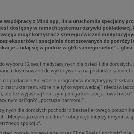
e współpracy z Mind app, linia uruchomiła specjalny pr
 jest dostępny w ramach systemu rozrywki pokładowej.
zasięgu mog? korzystać z szeregu ćwiczeń medytacyjny
ez ekspertów i specjalnie dostosowanych do podróży lo
kacje – udaj się w podróż w gł?b samego siebie” – głosi
o wyboru 12 sesji medytacyjnych dla dzieci i dla dorosłych, 
wane i dostosowane do wykonywania na pokładzie samolot
h na pokładach Air France programów medytacyjnych składa 
z z instruktarzem, które nie tylko wprowadzaj? niedoświadc
, ale też wyjaśniaj? na czym polega koncepcja „uważności” i
cyjnym osi?gn?ć „poczucie harmonii”.
cyjnych dla dorosłych pochodzi z bestsellerowego poradnik
t. „Medytacja dzień po dniu” i obejmuje między innymi sesj
ętrznego spokoju”.
 dzieci zostały opracowane przez Eline Snels i pochodz? z je