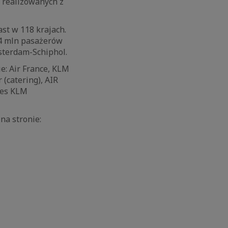
, realizowanych z
st w 118 krajach.
3.4 mln pasażerów
msterdam-Schiphol.
e: Air France, KLM
 (catering), AIR
ies KLM
na stronie: