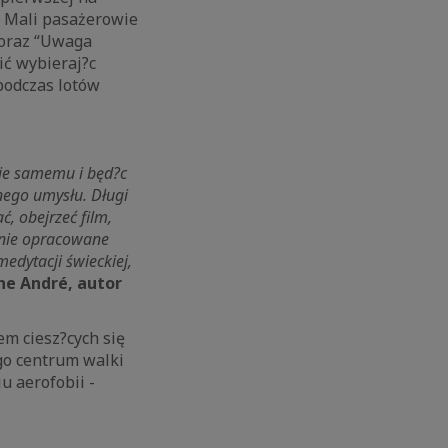
”. Mali pasażerowie
 oraz “Uwaga
ić wybieraj?c
podczas lotów
bie samemu i będ?c
nego umysłu. Długi
, obejrzeć film,
lnie opracowane
medytacji świeckiej,
he André, autor
em ciesz?cych się
ego centrum walki
u aerofobii -