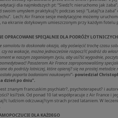
medytacji dla najmłodszych pt: “Siedz?c nieruchomo jak żaba
 swoim umysłem praktykuj?c podczas sesji “Lataj?ca żaba”
dechu”. Lec?c Air France sesje medytacyjne możemy uruchom
”, na ekranie dotykowym umieszczonym przy każdym fotelu 
.
JNE OPRACOWANE SPECJALNIE DLA PODRÓŻY LOTNICZYCH
e samolotu to doskonała okazja, aby poświęcić trochę czasu so
 czy na wakacje, można jednocześnie rozpocz?ć podróż do włas
moment w naszym zaganianym życiu, aby usi?ść wygodnie, poczytać
pomedytować! Pasażerom Air France zaproponowaliśmy specja
ne do podróży lotniczej, które opieraj? się na prostej metodzie 
 została poparta badaniami naukowymi”
- powiedział Christop
a dzień po dniu”.
est znanym francuskim psychiatr?, psychoterapeut? i autor
ci? ksi?żek. Od ponad 10 lat współpracuje z Air France i j
j?c ludziom odczuwaj?cym strach przed lataniem. W leczeni
a.
 SAMOPOCZUCIE DLA KAŻDEGO