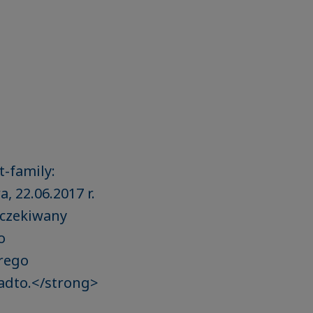
t-family:
 22.06.2017 r.
yczekiwany
o
rego
adto.</strong>