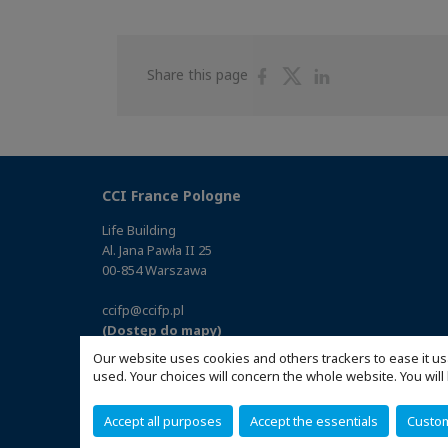
Share
Share
Share
Share this page
on
on
on
Facebook
Twitter
Linkedin
CCI France Pologne
Life Building
Al. Jana Pawła II 25
00-854 Warszawa
ccifp@ccifp.pl
(Dostęp do mapy)
Our website uses cookies and others trackers to ease it us
used. Your choices will concern the whole website. You w
Accept all purposes
Accept the essentials
Custo