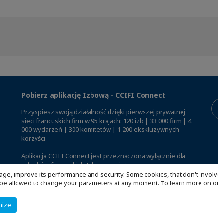
Pobierz aplikację Izbową - CCIFI Connect
Przyspiesz swoją działalność dzięki pierwszej prywatnej
sieci francuskich firm w 95 krajach: 120 izb | 33 000 firm | 4
000 wydarzeń | 300 komitetów | 1 200 ekskluzywnych
korzyści
Aplikacja CCIFI Connect jest przeznaczona wyłącznie dla
członków francuskich Izb za granicą
.
age, improve its performance and security. Some cookies, that don't involv
ill be allowed to change your parameters at any moment. To learn more on
mize