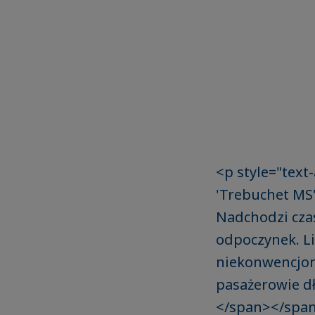
<p style="text-
'Trebuchet MS'
Nadchodzi czas
odpoczynek. Li
niekonwencjon
pasażerowie d
</span></spa