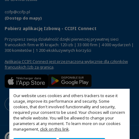
ccifp@ccifp.pl
(Dostęp do mapy)
Pobierz aplikację Izbową - CCIFI Connect
Przyspiesz swoją działalność dzięki pierwszej prywatnej sieci
francuskich firm w 95 krajach: 120 izb | 33 000 firm | 4 000 wydarzeń |
300 komitetów | 1 200 ekskluzywnych korzyści
Aplikacja CCIFI Connect jest przeznaczona wyłącznie dla członków
francuskich Izb za granicą
.
Our website uses cookies and others trackers to ease it
usage, improve its performance and security. Some
cookies, that don't involved functionnality and security,
required your consent to be used. Your choices will concern
the whole website. You will be allowed to change your
parameters at any moment. To learn more on our cookies
management,
click on this link
.