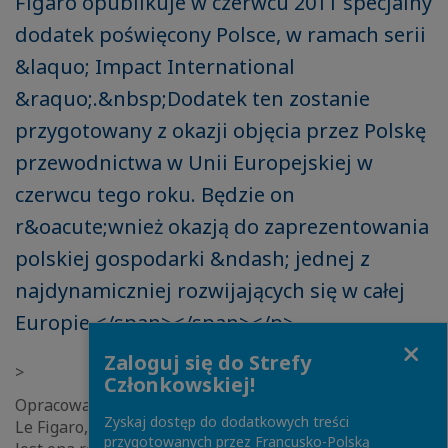
Figaro opublikuje w czerwcu 2011 specjalny
dodatek poświęcony Polsce, w ramach serii
&laquo; Impact International
&raquo;.&nbsp;Dodatek ten zostanie
przygotowany z okazji objęcia przez Polskę
przewodnictwa w Unii Europejskiej w
czerwcu tego roku. Będzie on
r&oacute;wnież okazją do zaprezentowania
polskiej gospodarki &ndash; jednej z
najdynamiczniej rozwijających się w całej
Europie.</span></span></p>
Close
Zaloguj się do Strefy
>
Członkowskiej!
Opracowaniem i przygotowaniem dodatku, na zlecenie
Zyskaj dostęp do dodatkowych treści
Le Figaro, zajmuje się agencja Buzy’com International.
przygotowanych przez Francusko-Polską