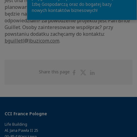
Jest ona również odpowiedzialna za część redakcyjn?
Izbę Gospodarczą oraz do bogatej bazy
planowanej publikacji, której finansowanie opierać się
nowych kontaktów biznesowych!
będzie na materiale reklamowym. Osob?
odpowiedzialn? za powodzenie projektu jest Pan Brice
Guillet. Osoby zainteresowane współprac? przy
powstaniu dodatku zachęcamy do kontaktu:
bguillet(@)buzicom.com
.
Share
Share
Share
Share this page
on
on
on
Facebook
Twitter
Linkedin
CCI France Pologne
Life Building
Al. Jana Pawła II 25
00-854 Warszawa