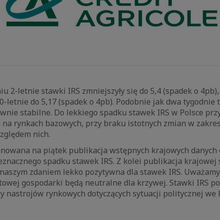
 2-letnie stawki IRS zmniejszyły się do 5,4 (spadek o 4pb),
10-letnie do 5,17 (spadek o 4pb). Podobnie jak dwa tygodnie
wnie stabilne. Do lekkiego spadku stawek IRS w Polsce przyc
h na rynkach bazowych, przy braku istotnych zmian w zakre
ględem nich.
anowana na piątek publikacja wstępnych krajowych danych o
eznacznego spadku stawek IRS. Z kolei publikacja krajowej 
e naszym zdaniem lekko pozytywna dla stawek IRS. Uważamy,
towej gospodarki będą neutralne dla krzywej. Stawki IRS poz
y nastrojów rynkowych dotyczących sytuacji politycznej we F