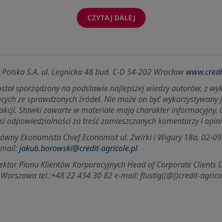
CZYTAJ DALEJ
k Polska S.A. ul. Legnicka 48 bud. C-D 54-202 Wrocław
www.credit
został sporządzony na podstawie najlepszej wiedzy autorów, z w
ących ze sprawdzonych źródeł. Nie może on być wykorzystywany
akcji. Stawki zawarte w materiale mają charakter informacyjny. 
si odpowiedzialności za treść zamieszczanych komentarzy i opini
ny Ekonomista Chief Economist ul. Żwirki i Wigury 18a, 02-09
-mail:
jakub.borowski@credit-agricole.pl
ektor Pionu Klientów Korporacyjnych Head of Corporate Clients D
 Warszawa tel.:+48 22 434 30 82 e-mail:
flustig((@))credit-agrico