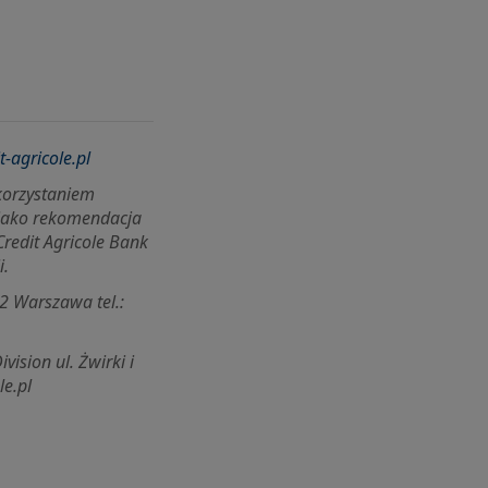
-agricole.pl
ykorzystaniem
 jako rekomendacja
Credit Agricole Bank
i.
2 Warszawa tel.:
ivision ul.
Żwirki i
le.pl