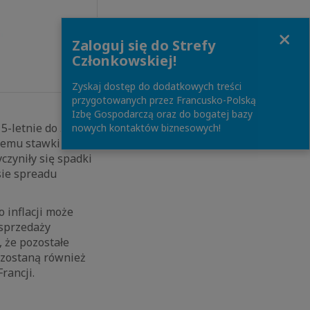
Close
Zaloguj się do Strefy
Członkowskiej!
Zyskaj dostęp do dodatkowych treści
przygotowanych przez Francusko-Polską
Izbę Gospodarczą oraz do bogatej bazy
 5-letnie do 5,04
nowych kontaktów biznesowych!
 temu stawki IRS
zyniły się spadki
sie spreadu
 inflacji może
sprzedaży
 że pozostałe
ostaną również
rancji.