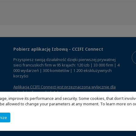
Pobierz aplikację Izbową - CCIFI Connect
Przyspiesz swoją działalność dzięki pierwszej prywatnej
sieci francuskich firm w 95 krajach: 120 izb | 33 000 firm | 4
000 wydarzeń | 300 komitetów | 1 200 ekskluzywnych
korzyści
Aplikacja CCIFI Connect jest przeznaczona wyłącznie dla
członków francuskich Izb za granicą
.
age, improve its performance and security. Some cookies, that don't involv
ill be allowed to change your parameters at any moment. To learn more on
mize