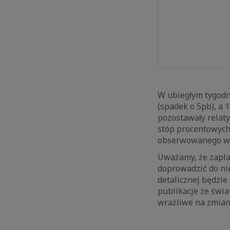
W ubiegłym tygodniu
(spadek o 5pb), a 
pozostawały relaty
stóp procentowyc
obserwowanego wz
Uważamy, że zapl
doprowadzić do ni
detalicznej będzi
publikacje ze świa
wrażliwe na zmian