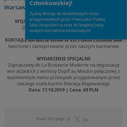
Członkowskiej!
Warsaw Victoria.
Zyskaj dostęp do dodatkowych treści
przygotowanych przez Francusko-Polską
WYJĄTKOWA OFERTA NA WINA I SZAMPANY
Izbę Gospodarczą oraz do bogatej bazy
20% zniżki na każdą zakupioną butelkę
nowych kontaktów biznesowych!
KOKTAJLE NA BAZIE WINA W VICTORIA LOUNGE BAR
tworzone i zainspirowane przez naszych barmanów
WYDARZENIE SPECJALNE
Zapraszamy do La Brasserie Moderne na degustację
win alzackich z winnicy Dopff au Moulin połączonej z
wyśmienitym menu przekąsek przygotowanym przez
naszego szefa kuchni Macieja Majewskiego
Data: 17.10.2019 | Cena: 69 PLN
Share
Share
Share
Share this page
on
on
on