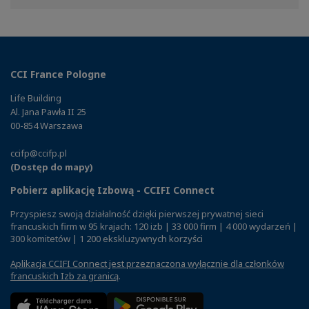
Facebook
Twitter
Linkedin
CCI France Pologne
Life Building
Al. Jana Pawła II 25
00-854 Warszawa
ccifp@ccifp.pl
(Dostęp do mapy)
Pobierz aplikację Izbową - CCIFI Connect
Przyspiesz swoją działalność dzięki pierwszej prywatnej sieci
francuskich firm w 95 krajach: 120 izb | 33 000 firm | 4 000 wydarzeń |
300 komitetów | 1 200 ekskluzywnych korzyści
Aplikacja CCIFI Connect jest przeznaczona wyłącznie dla członków
francuskich Izb za granicą
.