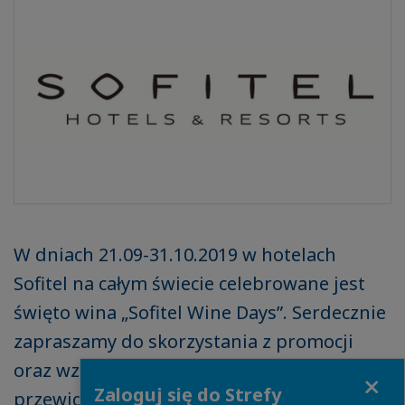
W dniach 21.09-31.10.2019 w hotelach
Sofitel na całym świecie celebrowane jest
święto wina „Sofitel Wine Days”. Serdecznie
zapraszamy do skorzystania z promocji
oraz wzięcia udziału w wydarzeniach
Close
Zaloguj się do Strefy
przewidzianych z tej okazji w Sofitel