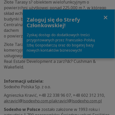
Złote Tarasy s? obiektem wielofunkcyjnym o
powierzchni użytkowej ponad 225,000 m ?, w którego
skład wchodzi centrum handlowo – rozrywkowe,
Close
Zaloguj się do Strefy
budynki biurowe oraz parking podziemny.
Członkowskiej!
Centralna część przykryta jest unikalnym szkalnym
dachem
Zyskaj dostęp do dodatkowych treści
o powierzchni ponad 1 ha.
przygotowanych przez Francusko-Polską
2
Złote Tarasy oferuj? około 63,500 m
powierzchni
Izbę Gospodarczą oraz do bogatej bazy
komercyjnej, w tym ponad 200 sklepów i punktów
nowych kontaktów biznesowych!
usługowych. Deweloperem Złotych Tarasów jest ING
Real Estate Development a zarz?dc? Cushman &
Wakefield.
Informacji udziela:
Sodexho Polska Sp. z o.o.
Agnieszka Kravić, +48 22 338 96 07, +48 602 312 310,
akravic(@)sodexho.com.pl
akravic(@)sodexho.com.pl
Sodexho w Polsce
zostało założone w 1993 roku i