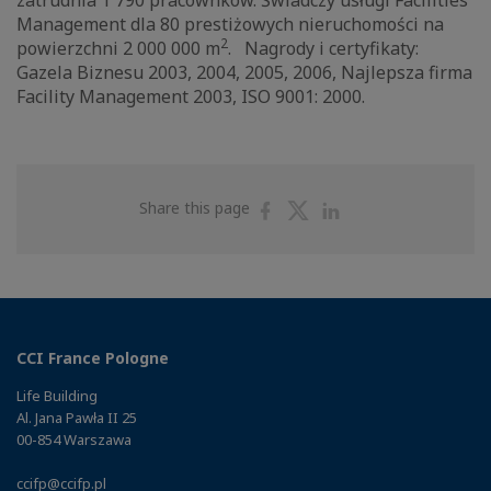
zatrudnia 1 790 pracownków. Świadczy usługi Facilities
Management dla 80 prestiżowych nieruchomości na
2
powierzchni 2 000 000 m
. Nagrody i certyfikaty:
Gazela Biznesu 2003, 2004, 2005, 2006, Najlepsza firma
Facility Management 2003, ISO 9001: 2000.
Share
Share
Share
Share this page
on
on
on
Facebook
Twitter
Linkedin
CCI France Pologne
Life Building
Al. Jana Pawła II 25
00-854 Warszawa
ccifp@ccifp.pl