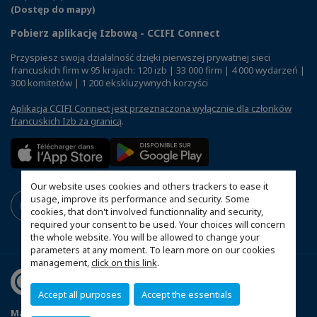
(Dostęp do mapy)
Pobierz aplikację Izbową - CCIFI Connect
Przyspiesz swoją działalność dzięki pierwszej prywatnej sieci
francuskich firm w 95 krajach: 120 izb | 33 000 firm | 4 000 wydarzeń |
300 komitetów | 1 200 ekskluzywnych korzyści
Aplikacja CCIFI Connect jest przeznaczona wyłącznie dla członków
francuskich Izb za granicą
.
Our website uses cookies and others trackers to ease it
usage, improve its performance and security. Some
cookies, that don't involved functionnality and security,
required your consent to be used. Your choices will concern
the whole website. You will be allowed to change your
parameters at any moment. To learn more on our cookies
management,
click on this link
.
Accept all purposes
Accept the essentials
Mapa witryny
Polityka prywatności
Statut CCIFP