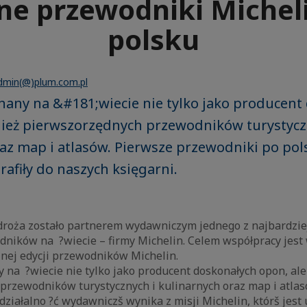
ne przewodniki Michel
polsku
dmin(@)plum.com.pl
znany na &#181;wiecie nie tylko jako producent
nież pierwszorzędnych przewodników turystycz
az map i atlasów. Pierwsze przewodniki po pol
rafiły do naszych księgarni.
oża zostało partnerem wydawniczym jednego z najbardzie
ików na ?wiecie – firmy Michelin. Celem współpracy jes
znej edycji przewodników Michelin.
y na ?wiecie nie tylko jako producent doskonałych opon, al
przewodników turystycznych i kulinarnych oraz map i atlas
iałalno ?ć wydawniczš wynika z misji Michelin, którš jest 