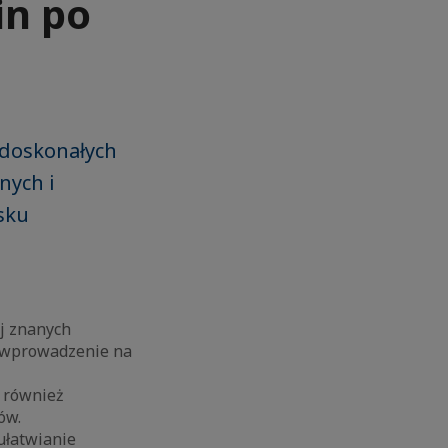
in po
 doskonałych
nych i
sku
j znanych
t wprowadzenie na
e również
ów.
ułatwianie