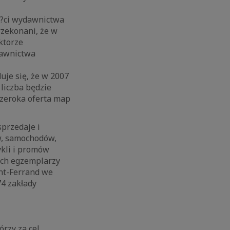
o ?ci wydawnictwa
rzekonani, że w
ktorze
dawnictwa
uje się, że w 2007
 liczba będzie
szeroka oferta map
przedaje i
ów, samochodów,
kli i promów
ych egzemplarzy
ont-Ferrand we
74 zakłady
rzy za cel