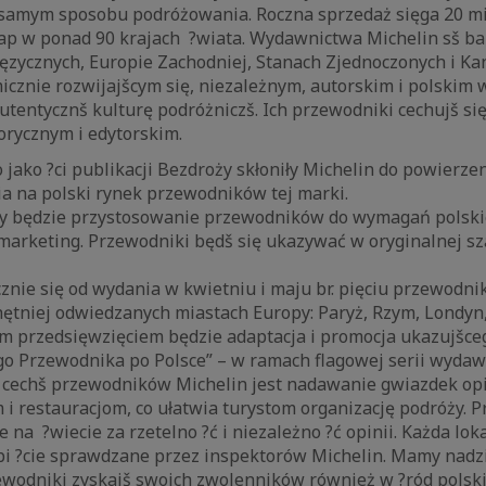
m samym sposobu podróżowania. Roczna sprzedaż sięga 20 m
p w ponad 90 krajach ?wiata. Wydawnictwa Michelin sš b
ęzycznych, Europie Zachodniej, Stanach Zjednoczonych i Ka
icznie rozwijajšcym się, niezależnym, autorskim i polski
utentycznš kulturę podróżniczš. Ich przewodniki cechujš s
rycznym i edytorskim.
 jako ?ci publikacji Bezdroży skłoniły Michelin do powierz
a na polski rynek przewodników tej marki.
 będzie przystosowanie przewodników do wymagań polskie
 marketing. Przewodniki będš się ukazywać w oryginalnej sz
nie się od wydania w kwietniu i maju br. pięciu przewodni
ętniej odwiedzanych miastach Europy: Paryż, Rzym, Londyn,
m przedsięwzięciem będzie adaptacja i promocja ukazujšceg
go Przewodnika po Polsce” – w ramach flagowej serii wydaw
 cechš przewodników Michelin jest nadawanie gwiazdek o
 i restauracjom, co ułatwia turystom organizację podróży. 
 na ?wiecie za rzetelno ?ć i niezależno ?ć opinii. Każda loka
bi ?cie sprawdzane przez inspektorów Michelin. Mamy nadzi
ewodniki zyskajš swoich zwolenników również w ?ród polski