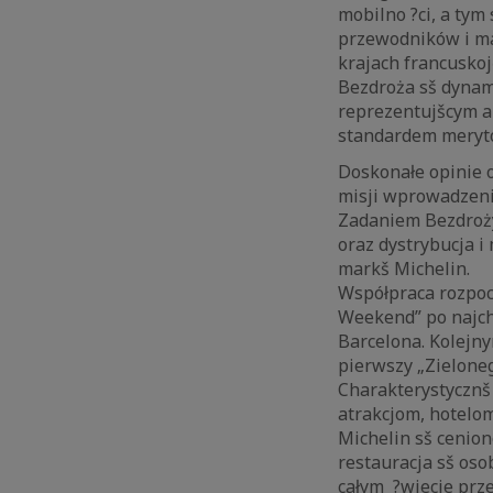
mobilno ?ci, a ty
przewodników i ma
krajach francuskoj
Bezdroża sš dynam
reprezentujšcym a
standardem meryto
Doskonałe opinie o
misji wprowadzeni
Zadaniem Bezdroży
oraz dystrybucja i
markš Michelin.
Współpraca rozpocz
Weekend” po najch
Barcelona. Kolejny
pierwszy „Zielone
Charakterystycznš
atrakcjom, hotelom
Michelin sš cenione
restauracja sš oso
całym ?wiecie prz