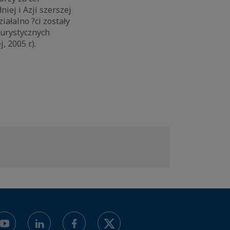
ej i Azji szerszej
iałalno ?ci zostały
turystycznych
2005 r.).