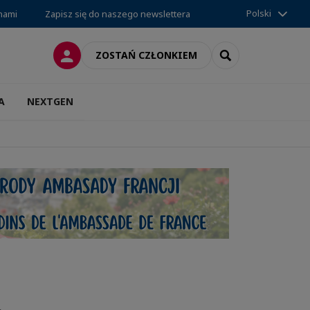
Polski
 nami
Zapisz się do naszego newslettera
LOGOWANIE
SEARCH
ZOSTAŃ CZŁONKIEM
A
NEXTGEN