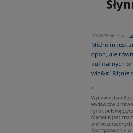
Słyn
17/05/2006 • by :
a
Michelin jest 
opon, ale rów
kulinarnych or
wła&#181;nie t
>
Wydawnictwo Bezdr
wydawców przewodn
rynek polskojęzyc
Michelin jest znan
pierwszorzędnych 
Zaangażowanie w dz