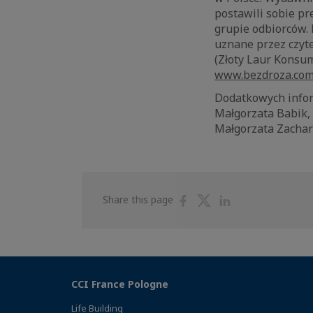
postawili sobie pr
grupie odbiorców. B
uznane przez czyt
(Złoty Laur Konsu
www.bezdroza.com
Dodatkowych inform
Małgorzata Babik, 
Małgorzata Zachara
Share
Share
Share
Share this page
on
on
on
Facebook
Twitter
Linkedin
CCI France Pologne
Life Building