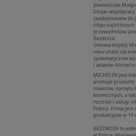
powiedziała Małgor
Dzięki współpracy 
zaadaptowane do je
cišgu najbliższych
przewodników prem
Bezdroża.
Umowa między Miche
roku ukaże się kol
systematycznie wz
i atlasów Michelin.
MICHELIN jest lid
promuje produkty i
rowerów, sprzętu 
kosmicznych, a ta
rocznie) i usługi 
Francji. Firma jest
produkcyjne w 19 
BEZDROŻA to jede
w Polsce. Wydawnic