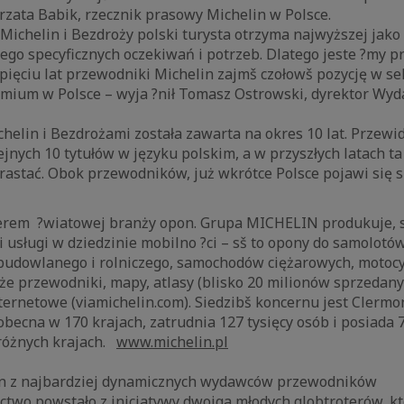
zata Babik, rzecznik prasowy Michelin w Polsce.
Michelin i Bezdroży polski turysta otrzyma najwyższej jak
go specyficznych oczekiwań i potrzeb. Dlatego jeste ?my p
 pięciu lat przewodniki Michelin zajmš czołowš pozycję w se
ium w Polsce – wyja ?nił Tomasz Ostrowski, dyrektor Wy
lin i Bezdrożami została zawarta na okres 10 lat. Przewid
ejnych 10 tytułów w języku polskim, a w przyszłych latach ta
rastać. Obok przewodników, już wkrótce Polsce pojawi się 
erem ?wiatowej branży opon. Grupa MICHELIN produkuje, s
 usługi w dziedzinie mobilno ?ci – sš to opony do samolot
budowlanego i rolniczego, samochodów ciężarowych, motocy
kże przewodniki, mapy, atlasy (blisko 20 milionów sprzedan
internetowe (viamichelin.com). Siedzibš koncernu jest Clerm
 obecna w 170 krajach, zatrudnia 127 tysięcy osób i posiada 
różnych krajach.
www.michelin.pl
n z najbardziej dynamicznych wydawców przewodników
two powstało z inicjatywy dwojga młodych globtroterów, któ