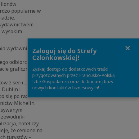
ilionów
ardzo popularne w
nadzie.
m wydawnictwem
ię wysokim
Close
enia wydawnictwu
Zaloguj się do Strefy
Członkowskiej!
go odbiorcy, druk
acie graficznej pod
Zyskaj dostęp do dodatkowych treści
przygotowanych przez Francusko-Polską
Izbę Gospodarczą oraz do bogatej bazy
ków z serii „Udany
nowych kontaktów biznesowych!
 Dublin i
o się po raz
nictw Michelin.
pisywanym
Przewodniki
lizacja, hotel czy
eję, że cenione na
ch turystów –