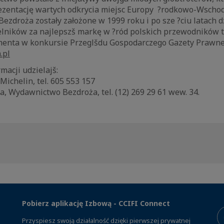
ezentację wartych odkrycia miejsc Europy ?rodkowo-Wschodni
ezdroża zostały założone w 1999 roku i po sze ?ciu latach dz
elników za najlepszš markę w ?ród polskich przewodników 
menta w konkursie Przeglšdu Gospodarczego Gazety Prawnej, 
.pl
acji udzielajš:
Michelin, tel. 605 553 157
, Wydawnictwo Bezdroża, tel. (12) 269 29 61 wew. 34.
Pobierz aplikację Izbową - CCIFI Connect
Przyspiesz swoją działalność dzięki pierwszej prywatnej