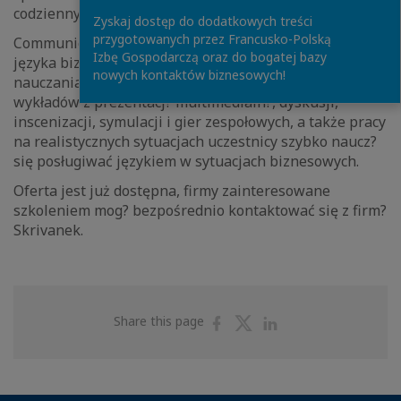
codziennych i biznesowych.
Zyskaj dostęp do dodatkowych treści
przygotowanych przez Francusko-Polską
Communicate in business to intensywne warsztaty
Izbę Gospodarczą oraz do bogatej bazy
języka biznesowego. Dzięki zastosowaniu wielu metod
nowych kontaktów biznesowych!
nauczania: ćwiczeń indywidualnych, pracy w grupach,
wykładów z prezentacj? multimedialn?, dyskusji,
inscenizacji, symulacji i gier zespołowych, a także pracy
na realistycznych sytuacjach uczestnicy szybko naucz?
się posługiwać językiem w sytuacjach biznesowych.
Oferta jest już dostępna, firmy zainteresowane
szkoleniem mog? bezpośrednio kontaktować się z firm?
Skrivanek.
Share
Share
Share
Share this page
on
on
on
Facebook
Twitter
Linkedin