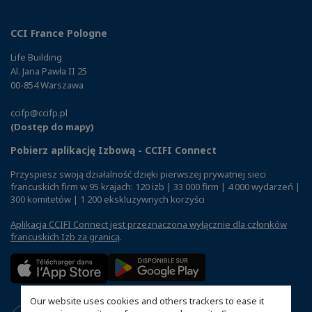
CCI France Pologne
Life Building
Al. Jana Pawła II 25
00-854 Warszawa
ccifp@ccifp.pl
(Dostęp do mapy)
Pobierz aplikację Izbową - CCIFI Connect
Przyspiesz swoją działalność dzięki pierwszej prywatnej sieci
francuskich firm w 95 krajach: 120 izb | 33 000 firm | 4 000 wydarzeń |
300 komitetów | 1 200 ekskluzywnych korzyści
Aplikacja CCIFI Connect jest przeznaczona wyłącznie dla członków
francuskich Izb za granicą
.
Our website uses cookies and others trackers to ease it