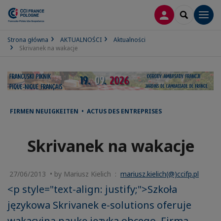
LOGOWANIE
SEARCH
Men
Strona główna
AKTUALNOŚCI
Aktualności
Skrivanek na wakacje
FIRMEN NEUIGKEITEN • ACTUS DES ENTREPRISES
Skrivanek na wakacje
27/06/2013 • by Mariusz Kielich :
mariusz.kielich(@)ccifp.pl
<p style="text-align: justify;">Szkoła
językowa Skrivanek e-solutions oferuje
wakacyjną naukę języka obcego. Firma