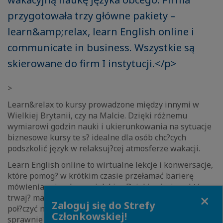
przygotowała trzy główne pakiety –
learn&amp;relax, learn English online i
communicate in business. Wszystkie są
skierowane do firm I instytucji.</p>
>
Learn&relax to kursy prowadzone między innymi w
Wielkiej Brytanii, czy na Malcie. Dzięki różnemu
wymiarowi godzin nauki i ukierunkowania na sytuacje
biznesowe kursy te s? idealne dla osób chc?cych
podszkolić język w relaksuj?cej atmosferze wakacji.
Learn English online to wirtualne lekcje i konwersacje,
które pomog? w krótkim czasie przełamać barierę
mówienia w języku angielskim. Dzięki zajęciom, które
Close
trwaj? maksymalnie 45 minut bez problemu można
Zaloguj się do Strefy
poł?czyć naukę i wypoczynek. Uczestnicy naucz? się
Członkowskiej!
sprawnie posługiwać językiem w sytuacjach